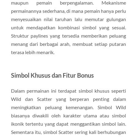
maupun pemain berpengalaman. Mekanisme
permainannya sederhana, di mana pemain hanya perlu
menyesuaikan nilai taruhan lalu memutar gulungan
untuk mendapatkan kombinasi simbol yang sesuai.
Struktur paylines yang tersedia memberikan peluang
menang dari berbagai arah, membuat setiap putaran
terasa lebih menarik.
Simbol Khusus dan Fitur Bonus
Dalam permainan ini terdapat simbol khusus seperti
Wild dan Scatter yang berperan penting dalam
meningkatkan peluang kemenangan. Simbol Wild
biasanya diwakili oleh karakter utama atau simbol
ikonik tertentu yang dapat menggantikan simbol lain.
Sementara itu, simbol Scatter sering kali berhubungan