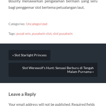
Bounty menawarkan pengalaman bermain yang seru
bagi penggemar slot bertema petualangan laut.
Categories:
Uncategorized
Tags:
pusat win
,
pusatwin slot
,
slot pusatwin
« Slot Starlight Princess
Slot Werewolf’s Hunt: Sensasi Berburu di Tengah
Malam Purnama »
Leave a Reply
Your email address will not be published.
Required fields