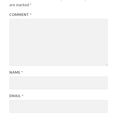
are marked
*
COMMENT
*
NAME
*
EMAIL
*