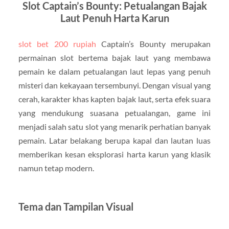
Slot Captain’s Bounty: Petualangan Bajak
Laut Penuh Harta Karun
slot bet 200 rupiah
Captain’s Bounty merupakan
permainan slot bertema bajak laut yang membawa
pemain ke dalam petualangan laut lepas yang penuh
misteri dan kekayaan tersembunyi. Dengan visual yang
cerah, karakter khas kapten bajak laut, serta efek suara
yang mendukung suasana petualangan, game ini
menjadi salah satu slot yang menarik perhatian banyak
pemain. Latar belakang berupa kapal dan lautan luas
memberikan kesan eksplorasi harta karun yang klasik
namun tetap modern.
Tema dan Tampilan Visual