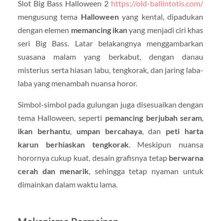
Slot Big Bass Halloween 2
https://old-ballintotis.com/
mengusung tema
Halloween
yang kental, dipadukan
dengan elemen
memancing ikan
yang menjadi ciri khas
seri Big Bass. Latar belakangnya menggambarkan
suasana malam yang berkabut, dengan danau
misterius serta hiasan labu, tengkorak, dan jaring laba-
laba yang menambah nuansa horor.
Simbol-simbol pada gulungan juga disesuaikan dengan
tema Halloween, seperti
pemancing berjubah seram
,
ikan berhantu
,
umpan bercahaya
, dan
peti harta
karun berhiaskan tengkorak
. Meskipun nuansa
horornya cukup kuat, desain grafisnya tetap
berwarna
cerah dan menarik
, sehingga tetap nyaman untuk
dimainkan dalam waktu lama.