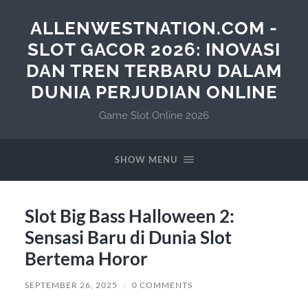
ALLENWESTNATION.COM -
SLOT GACOR 2026: INOVASI
DAN TREN TERBARU DALAM
DUNIA PERJUDIAN ONLINE
Game Slot Online 2026
SHOW MENU
Slot Big Bass Halloween 2:
Sensasi Baru di Dunia Slot
Bertema Horor
SEPTEMBER 26, 2025
/
0 COMMENTS