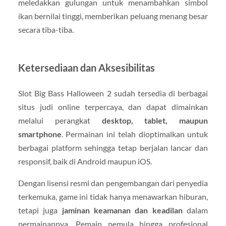
meledakkan gulungan untuk menambahkan simbol
ikan bernilai tinggi, memberikan peluang menang besar
secara tiba-tiba.
Ketersediaan dan Aksesibilitas
Slot Big Bass Halloween 2 sudah tersedia di berbagai
situs judi online terpercaya, dan dapat dimainkan
melalui perangkat
desktop, tablet, maupun
smartphone
. Permainan ini telah dioptimalkan untuk
berbagai platform sehingga tetap berjalan lancar dan
responsif, baik di Android maupun iOS.
Dengan lisensi resmi dan pengembangan dari penyedia
terkemuka, game ini tidak hanya menawarkan hiburan,
tetapi juga
jaminan keamanan dan keadilan
dalam
permainannya. Pemain pemula hingga profesional