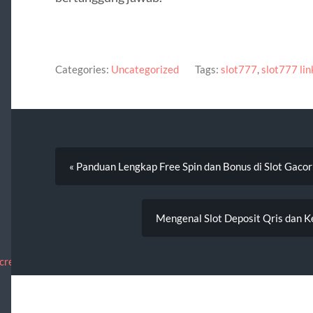
Categories:
Uncategorized
Tags:
slot777
,
slot777 lin
« Panduan Lengkap Free Spin dan Bonus di Slot Gac
Mengenal Slot Deposit Qris dan K
creen.html