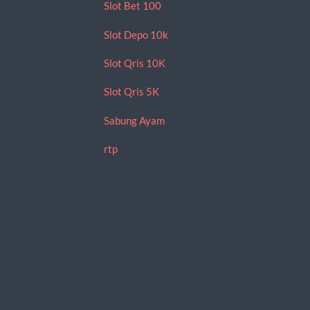
Slot Bet 100
Slot Depo 10k
Slot Qris 10K
Slot Qris 5K
Sabung Ayam
rtp