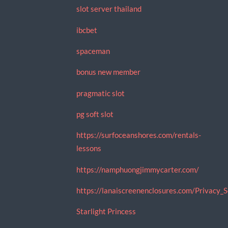
slot server thailand
ibcbet
spaceman
bonus new member
pragmatic slot
pg soft slot
https://surfoceanshores.com/rentals-
lessons
https://namphuongjimmycarter.com/
https://lanaiscreenenclosures.com/Privacy_S
Starlight Princess