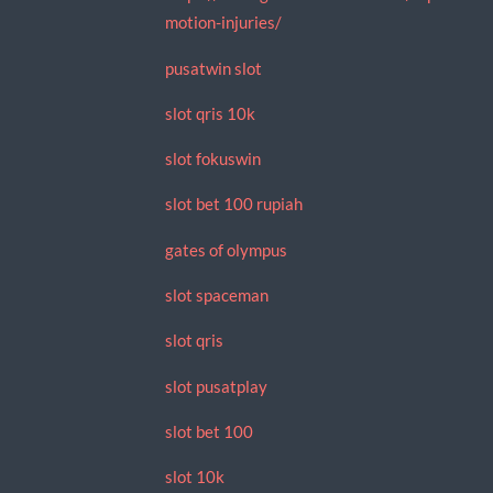
motion-injuries/
pusatwin slot
slot qris 10k
slot fokuswin
slot bet 100 rupiah
gates of olympus
slot spaceman
slot qris
slot pusatplay
slot bet 100
slot 10k