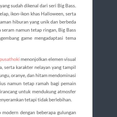
ng sudah dikenal dari seri Big Bass.
elap, ikon-ikon khas Halloween, serta
laman hiburan yang unik dan berbeda
 seram namun tetap ringan, Big Bass
ngembang game mengadaptasi tema
 pusathoki
menonjolkan elemen visual
a, serta karakter nelayan yang tampil
ngu, oranye, dan hitam mendominasi
rius namun tetap ramah bagi pemain
 dirancang untuk mendukung atmosfer
enyeramkan tetapi tidak berlebihan.
eo modern dengan beberapa gulungan