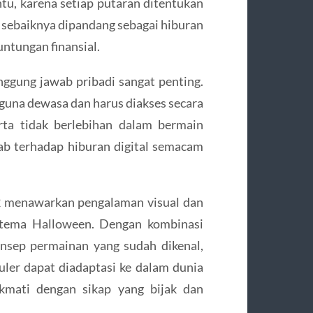
ntu, karena setiap putaran ditentukan
ni sebaiknya dipandang sebagai hiburan
ntungan finansial.
anggung jawab pribadi sangat penting.
una dewasa dan harus diakses secara
rta tidak berlebihan dalam bermain
ab terhadap hiburan digital semacam
 2 menawarkan pengalaman visual dan
rtema Halloween. Dengan kombinasi
onsep permainan yang sudah dikenal,
ler dapat diadaptasi ke dalam dunia
nikmati dengan sikap yang bijak dan