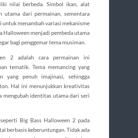
ki nilai berbeda. Simbol ikan, alat
an utama dari permainan, sementara
gsi untuk menambah variasi mekanisme
ema Halloween menjadi pembeda utama
 segar bagi penggemar tema musiman.
en 2 adalah cara permainan ini
han tematik. Tema memancing yang
n yang penuh imajinasi, sehingga
on. Hal ini menunjukkan kreativitas
 mengubah identitas utama dari seri
seperti Big Bass Halloween 2 pada
tal berbasis keberuntungan. Tidak ada