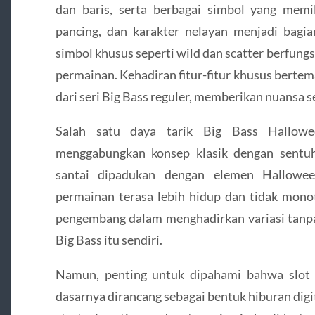
dan baris, serta berbagai simbol yang memili
pancing, dan karakter nelayan menjadi bagi
simbol khusus seperti wild dan scatter berfun
permainan. Kehadiran fitur-fitur khusus bert
dari seri Big Bass reguler, memberikan nuansa
Salah satu daya tarik Big Bass Hallowe
menggabungkan konsep klasik dengan sentu
santai dipadukan dengan elemen Hallowee
permainan terasa lebih hidup dan tidak monot
pengembang dalam menghadirkan variasi tanpa
Big Bass itu sendiri.
Namun, penting untuk dipahami bahwa slot 
dasarnya dirancang sebagai bentuk hiburan digi