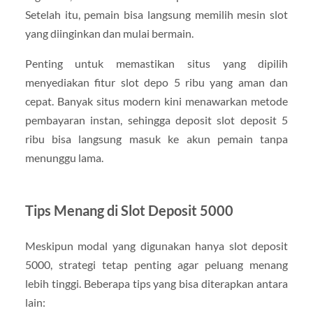
Setelah itu, pemain bisa langsung memilih mesin slot
yang diinginkan dan mulai bermain.
Penting untuk memastikan situs yang dipilih
menyediakan fitur slot depo 5 ribu yang aman dan
cepat. Banyak situs modern kini menawarkan metode
pembayaran instan, sehingga deposit slot deposit 5
ribu bisa langsung masuk ke akun pemain tanpa
menunggu lama.
Tips Menang di Slot Deposit 5000
Meskipun modal yang digunakan hanya slot deposit
5000, strategi tetap penting agar peluang menang
lebih tinggi. Beberapa tips yang bisa diterapkan antara
lain: