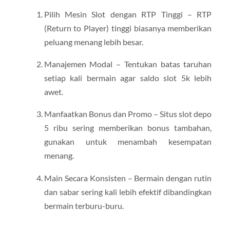
Pilih Mesin Slot dengan RTP Tinggi – RTP
(Return to Player) tinggi biasanya memberikan
peluang menang lebih besar.
Manajemen Modal – Tentukan batas taruhan
setiap kali bermain agar saldo slot 5k lebih
awet.
Manfaatkan Bonus dan Promo – Situs slot depo
5 ribu sering memberikan bonus tambahan,
gunakan untuk menambah kesempatan
menang.
Main Secara Konsisten – Bermain dengan rutin
dan sabar sering kali lebih efektif dibandingkan
bermain terburu-buru.