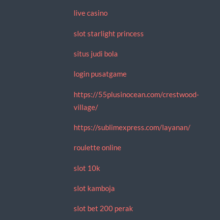
live casino
slot starlight princess
situs judi bola
login pusatgame
https://55plusinocean.com/crestwood-
village/
https://sublimexpress.com/layanan/
roulette online
slot 10k
slot kamboja
slot bet 200 perak