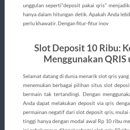
unggulan seperti“deposit pakai qris” menjadi
hanya dalam hitungan detik. Apakah Anda lebi
perlu khawatir. Dengan fitur-fitur inov
Slot Deposit 10 Ribu: 
Menggunakan QRIS u
Selamat datang di dunia menarik slot qris yang
menemukan berbagai pilihan situs slot depos
bermain tak tertandingi. Dengan menggunak
Anda dapat melakukan deposit via qris denga
permainan negatif dari slot deposit qris, mula
tinggi hanya dengan modal awal Rp 10 ribu mel
ini sebelumnya dikenal sebagai slot qris 10 r