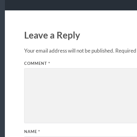
Leave a Reply
Your email address will not be published.
Required 
COMMENT
*
NAME
*