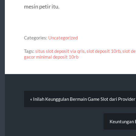
mesin petir itu.
Categories:
Uncategorized
Tags:
situs slot deposit via qris
,
slot deposit 10rb
,
slot d
gacor minimal deposit 10rb
« Inilah Keunggulan Bermain Game Slot dari Provider
Keuntungan B