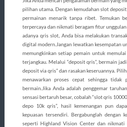
Jika Anda mencari pengalaman bermain yang men
pilihan utama. Dengan kemudahan slot deposit
permainan menarik tanpa ribet. Temukan ber
terpercaya dan nikmati beragam fitur unggulan
adanya qris slot, Anda bisa melakukan trans
digital modern.Jangan lewatkan kesempatan un
memungkinkan setiap pemain untuk memulai
terjangkau. Melalui “deposit qris”, bermain jad
deposit via qris” dan rasakan keseruannya. Pilih
menawarkan proses cepat sehingga tidak 
bermain.Jika Anda adalah penggemar taruhan
sensasi bertaruh besar, cobalah “slot qris 10000
depo 10k qris”, hasil kemenangan pun dap
kepuasan tersendiri. Bergabunglah dengan k
seperti Highland Vision Center dan nikmat