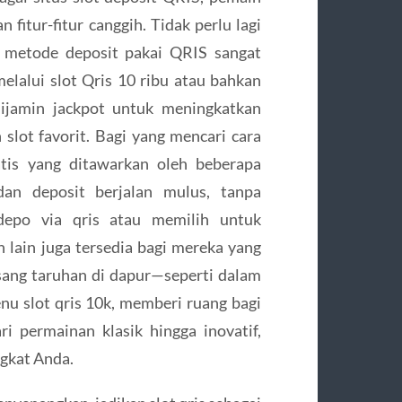
itur-fitur canggih. Tidak perlu lagi
a metode deposit pakai QRIS sangat
elalui slot Qris 10 ribu atau bahkan
ijamin jackpot untuk meningkatkan
slot favorit. Bagi yang mencari cara
atis yang ditawarkan oleh beberapa
an deposit berjalan mulus, tanpa
depo via qris atau memilih untuk
 lain juga tersedia bagi mereka yang
sang taruhan di dapur—seperti dalam
nu slot qris 10k, memberi ruang bagi
i permainan klasik hingga inovatif,
gkat Anda.