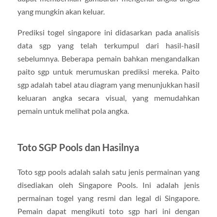
yang mungkin akan keluar.
Prediksi togel singapore ini didasarkan pada analisis
data sgp yang telah terkumpul dari hasil-hasil
sebelumnya. Beberapa pemain bahkan mengandalkan
paito sgp untuk merumuskan prediksi mereka. Paito
sgp adalah tabel atau diagram yang menunjukkan hasil
keluaran angka secara visual, yang memudahkan
pemain untuk melihat pola angka.
Toto SGP Pools dan Hasilnya
Toto sgp pools adalah salah satu jenis permainan yang
disediakan oleh Singapore Pools. Ini adalah jenis
permainan togel yang resmi dan legal di Singapore.
Pemain dapat mengikuti toto sgp hari ini dengan