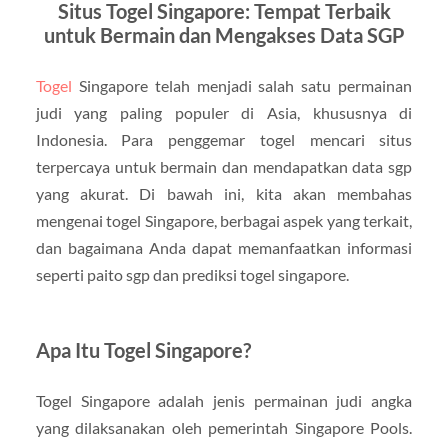
Situs Togel Singapore: Tempat Terbaik
untuk Bermain dan Mengakses Data SGP
Togel
Singapore telah menjadi salah satu permainan
judi yang paling populer di Asia, khususnya di
Indonesia. Para penggemar togel mencari situs
terpercaya untuk bermain dan mendapatkan data sgp
yang akurat. Di bawah ini, kita akan membahas
mengenai togel Singapore, berbagai aspek yang terkait,
dan bagaimana Anda dapat memanfaatkan informasi
seperti paito sgp dan prediksi togel singapore.
Apa Itu Togel Singapore?
Togel Singapore adalah jenis permainan judi angka
yang dilaksanakan oleh pemerintah Singapore Pools.