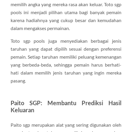
memilih angka yang mereka rasa akan keluar. Toto sgp
pools ini menjadi pilihan utama bagi banyak pemain
karena hadiahnya yang cukup besar dan kemudahan
dalam mengakses permainan.
Toto sgp pools juga menyediakan berbagai jenis
taruhan yang dapat dipilih sesuai dengan preferensi
pemain. Setiap taruhan memiliki peluang kemenangan
yang berbeda-beda, sehingga pemain harus berhati-
hati dalam memilih jenis taruhan yang ingin mereka
pasang.
Paito SGP: Membantu Prediksi Hasil
Keluaran
Paito sgp merupakan alat yang sering digunakan oleh