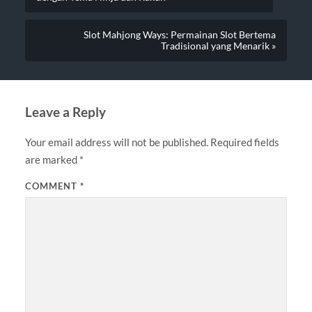
Slot Mahjong Ways: Permainan Slot Bertema
Tradisional yang Menarik »
Leave a Reply
Your email address will not be published.
Required fields
are marked
*
COMMENT
*