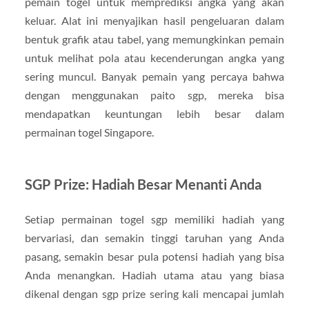
pemain togel untuk memprediksi angka yang akan
keluar. Alat ini menyajikan hasil pengeluaran dalam
bentuk grafik atau tabel, yang memungkinkan pemain
untuk melihat pola atau kecenderungan angka yang
sering muncul. Banyak pemain yang percaya bahwa
dengan menggunakan paito sgp, mereka bisa
mendapatkan keuntungan lebih besar dalam
permainan togel Singapore.
SGP Prize: Hadiah Besar Menanti Anda
Setiap permainan togel sgp memiliki hadiah yang
bervariasi, dan semakin tinggi taruhan yang Anda
pasang, semakin besar pula potensi hadiah yang bisa
Anda menangkan. Hadiah utama atau yang biasa
dikenal dengan sgp prize sering kali mencapai jumlah