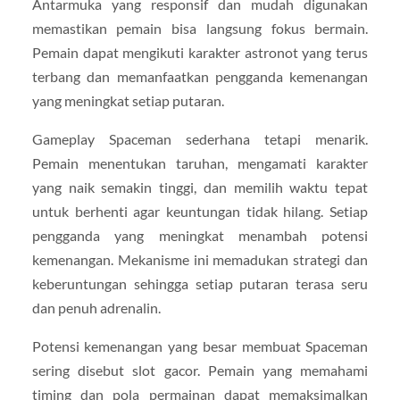
Antarmuka yang responsif dan mudah digunakan
memastikan pemain bisa langsung fokus bermain.
Pemain dapat mengikuti karakter astronot yang terus
terbang dan memanfaatkan pengganda kemenangan
yang meningkat setiap putaran.
Gameplay Spaceman sederhana tetapi menarik.
Pemain menentukan taruhan, mengamati karakter
yang naik semakin tinggi, dan memilih waktu tepat
untuk berhenti agar keuntungan tidak hilang. Setiap
pengganda yang meningkat menambah potensi
kemenangan. Mekanisme ini memadukan strategi dan
keberuntungan sehingga setiap putaran terasa seru
dan penuh adrenalin.
Potensi kemenangan yang besar membuat Spaceman
sering disebut slot gacor. Pemain yang memahami
timing dan pola permainan dapat memaksimalkan