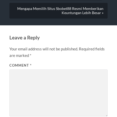
Mengapa Memilih Situs Sbobet88 Resmi Memberikan
Keuntungan Lebih Besar »
Leave a Reply
Your email address will not be published.
Required fields
are marked
*
COMMENT
*