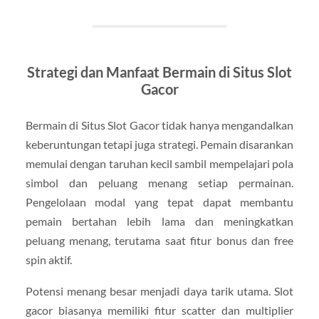
Strategi dan Manfaat Bermain di Situs Slot
Gacor
Bermain di Situs Slot Gacor tidak hanya mengandalkan
keberuntungan tetapi juga strategi. Pemain disarankan
memulai dengan taruhan kecil sambil mempelajari pola
simbol dan peluang menang setiap permainan.
Pengelolaan modal yang tepat dapat membantu
pemain bertahan lebih lama dan meningkatkan
peluang menang, terutama saat fitur bonus dan free
spin aktif.
Potensi menang besar menjadi daya tarik utama. Slot
gacor biasanya memiliki fitur scatter dan multiplier