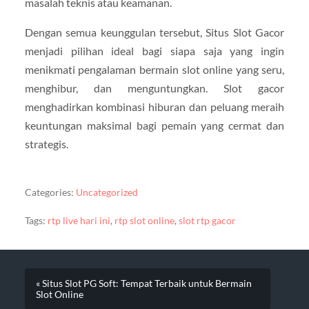
masalah teknis atau keamanan.
Dengan semua keunggulan tersebut, Situs Slot Gacor
menjadi pilihan ideal bagi siapa saja yang ingin
menikmati pengalaman bermain slot online yang seru,
menghibur, dan menguntungkan. Slot gacor
menghadirkan kombinasi hiburan dan peluang meraih
keuntungan maksimal bagi pemain yang cermat dan
strategis.
Categories:
Uncategorized
Tags:
rtp live hari ini
,
rtp slot online
,
slot rtp gacor
« Situs Slot PG Soft: Tempat Terbaik untuk Bermain
Slot Online