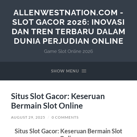
ALLENWESTNATION.COM -
SLOT GACOR 2026: INOVASI
DAN TREN TERBARU DALAM
DUNIA PERJUDIAN ONLINE
Game Slot Online 2026
SHOW MENU
Situs Slot Gacor: Keseruan
Bermain Slot Online
AUGUST 29, 2025
/
0 COMMENTS
Situs Slot Gacor: Keseruan Bermain Slot