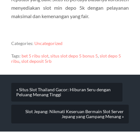
menyediakan slot min depo 5k dengan pelayanan
maksimal dan kemenangan yang fair.
Categories:
Uncategorized
Tags:
bet 5 ribu slot
,
situs slot depo 5 bonus 5
,
slot depo 5
ribu
,
slot deposit 5rb
« Situs Slot Thailand Gacor: Hiburan Seru dengan
Peluang Menang Tinggi
Slot Jepang: Nikmati Keseruan Bermain Slot Server
Jepang yang Gampang Menang »