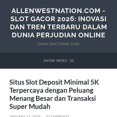
ALLENWESTNATION.COM -
SLOT GACOR 2026: INOVASI
DAN TREN TERBARU DALAM
DUNIA PERJUDIAN ONLINE
Game Slot Online 2026
SHOW MENU
Situs Slot Deposit Minimal 5K
Terpercaya dengan Peluang
Menang Besar dan Transaksi
Super Mudah
JANUARY 17, 2026
/
0 COMMENTS