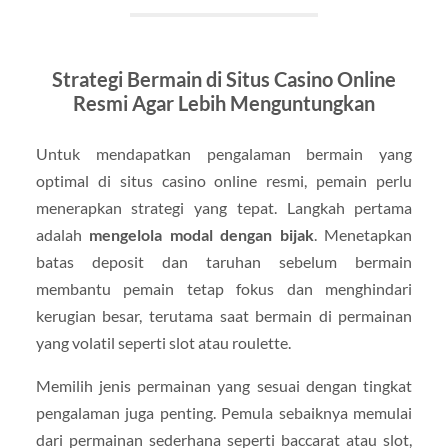
Strategi Bermain di Situs Casino Online
Resmi Agar Lebih Menguntungkan
Untuk mendapatkan pengalaman bermain yang
optimal di situs casino online resmi, pemain perlu
menerapkan strategi yang tepat. Langkah pertama
adalah
mengelola modal dengan bijak
. Menetapkan
batas deposit dan taruhan sebelum bermain
membantu pemain tetap fokus dan menghindari
kerugian besar, terutama saat bermain di permainan
yang volatil seperti slot atau roulette.
Memilih jenis permainan yang sesuai dengan tingkat
pengalaman juga penting. Pemula sebaiknya memulai
dari permainan sederhana seperti baccarat atau slot,