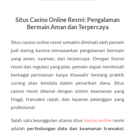
Situs Casino Online Resmi: Pengalaman
Bermain Aman dan Terpercaya
Situs casino online resmi semakin diminati oleh pemain
judi daring karena menawarkan pengalaman bermain
yang aman, nyaman, dan terpercaya. Dengan lisensi
resmi dan regulasi yang jelas, pemain dapat menikmati
berbagai permainan tanpa khawatir tentang praktik
curang atau kendala dalam penarikan dana. Situs
casino resmi dikenal dengan sistem keamanan yang
tinggi, transaksi cepat, dan layanan pelanggan yang
profesional.
Salah satu keunggulan utama situs
kasino online
resmi
adalah
perlindungan data dan keamanan transaksi
.