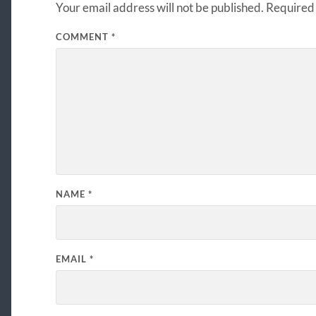
Your email address will not be published.
Required 
COMMENT
*
NAME
*
EMAIL
*