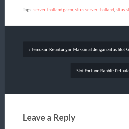
Tags:
server thailand gacor
,
situs server thailand
,
situs s
« Temukan Keuntungan Maksimal dengan Situs Slot G
Slot Fortune Rabbit: Petua
Leave a Reply