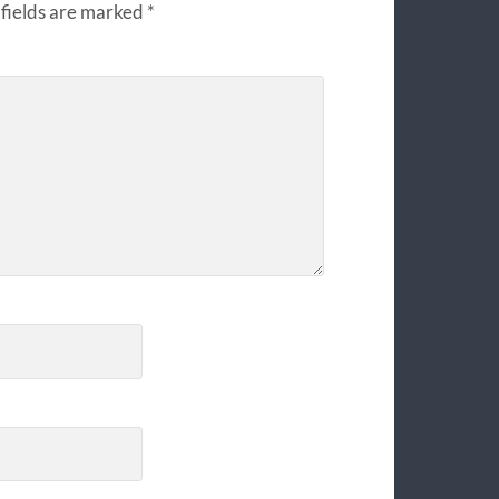
fields are marked
*