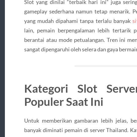
Slot yang dinilai “terbaik hari ini” juga ser
gameplay sederhana namun tetap menarik. P
yang mudah dipahami tanpa terlalu banyak
s
lain, pemain berpengalaman lebih tertarik p
berantai atau mode petualangan. Tren ini men
sangat dipengaruhi oleh selera dan gaya berma
Kategori Slot Serve
Populer Saat Ini
Untuk memberikan gambaran lebih jelas, be
banyak diminati pemain di server Thailand. Ka