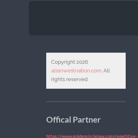
Copyright 2026
allenwestnation.com
. All
rights reserved
Offical Partner
https://www.goldencirclelaw.com/repetitive-