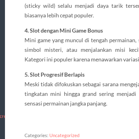
(sticky wild) selalu menjadi daya tarik terse
biasanya lebih cepat populer.
4. Slot dengan Mini Game Bonus
Mini game yang muncul di tengah permainan, 
simbol misteri, atau menjalankan misi kec
Kategori ini populer karena menawarkan variasi
5. Slot Progresif Berlapis
Meski tidak difokuskan sebagai sarana mengeja
tingkatan mini hingga grand sering menjadi
sensasi permainan jangka panjang.
creen.html
Categories:
Uncategorized