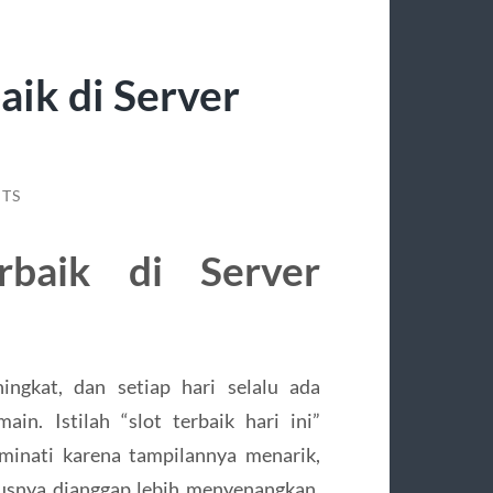
ik di Server
TS
rbaik di Server
ingkat, dan setiap hari selalu ada
n. Istilah “slot terbaik hari ini”
minati karena tampilannya menarik,
usnya dianggap lebih menyenangkan.