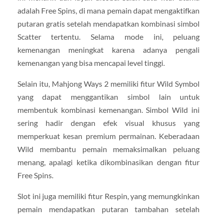
adalah Free Spins, di mana pemain dapat mengaktifkan
putaran gratis setelah mendapatkan kombinasi simbol
Scatter tertentu. Selama mode ini, peluang
kemenangan meningkat karena adanya pengali
kemenangan yang bisa mencapai level tinggi.
Selain itu, Mahjong Ways 2 memiliki fitur Wild Symbol
yang dapat menggantikan simbol lain untuk
membentuk kombinasi kemenangan. Simbol Wild ini
sering hadir dengan efek visual khusus yang
memperkuat kesan premium permainan. Keberadaan
Wild membantu pemain memaksimalkan peluang
menang, apalagi ketika dikombinasikan dengan fitur
Free Spins.
Slot ini juga memiliki fitur Respin, yang memungkinkan
pemain mendapatkan putaran tambahan setelah