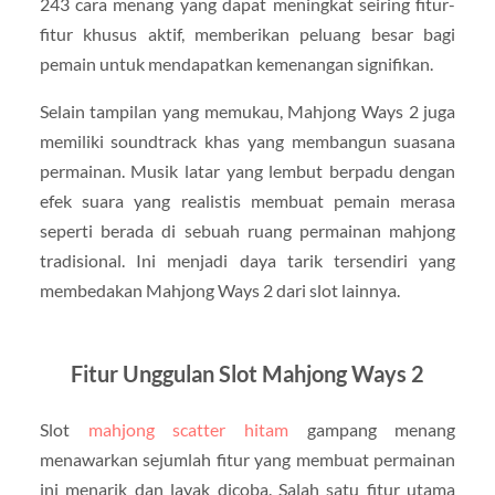
243 cara menang yang dapat meningkat seiring fitur-
fitur khusus aktif, memberikan peluang besar bagi
pemain untuk mendapatkan kemenangan signifikan.
Selain tampilan yang memukau, Mahjong Ways 2 juga
memiliki soundtrack khas yang membangun suasana
permainan. Musik latar yang lembut berpadu dengan
efek suara yang realistis membuat pemain merasa
seperti berada di sebuah ruang permainan mahjong
tradisional. Ini menjadi daya tarik tersendiri yang
membedakan Mahjong Ways 2 dari slot lainnya.
Fitur Unggulan Slot Mahjong Ways 2
Slot
mahjong scatter hitam
gampang menang
menawarkan sejumlah fitur yang membuat permainan
ini menarik dan layak dicoba. Salah satu fitur utama