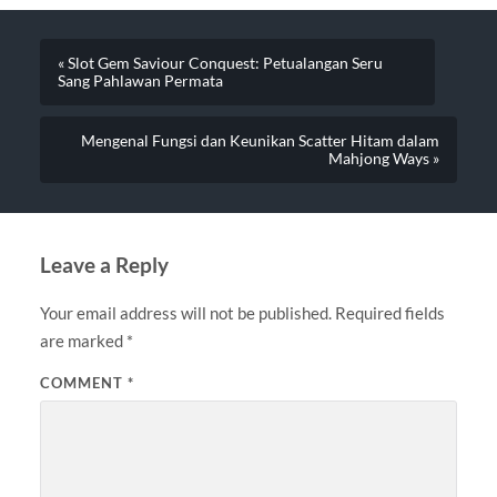
« Slot Gem Saviour Conquest: Petualangan Seru
Sang Pahlawan Permata
Mengenal Fungsi dan Keunikan Scatter Hitam dalam
Mahjong Ways »
Leave a Reply
Your email address will not be published.
Required fields
are marked
*
COMMENT
*