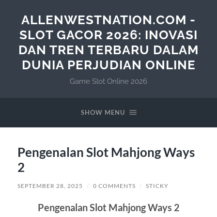
ALLENWESTNATION.COM -
SLOT GACOR 2026: INOVASI
DAN TREN TERBARU DALAM
DUNIA PERJUDIAN ONLINE
Game Slot Online 2026
SHOW MENU
Pengenalan Slot Mahjong Ways
2
SEPTEMBER 28, 2025
/
0 COMMENTS
/
STICKY
Pengenalan Slot Mahjong Ways 2