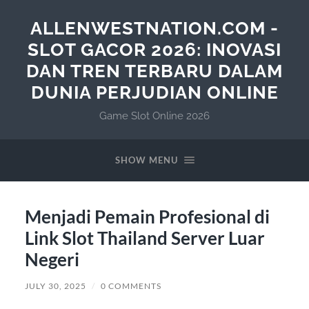
ALLENWESTNATION.COM -
SLOT GACOR 2026: INOVASI
DAN TREN TERBARU DALAM
DUNIA PERJUDIAN ONLINE
Game Slot Online 2026
SHOW MENU
Menjadi Pemain Profesional di
Link Slot Thailand Server Luar
Negeri
JULY 30, 2025
/
0 COMMENTS