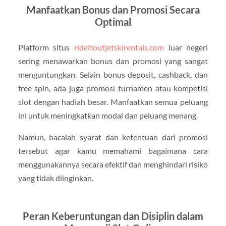
Manfaatkan Bonus dan Promosi Secara
Optimal
Platform situs
rideitoutjetskirentals.com
luar negeri
sering menawarkan bonus dan promosi yang sangat
menguntungkan. Selain bonus deposit, cashback, dan
free spin, ada juga promosi turnamen atau kompetisi
slot dengan hadiah besar. Manfaatkan semua peluang
ini untuk meningkatkan modal dan peluang menang.
Namun, bacalah syarat dan ketentuan dari promosi
tersebut agar kamu memahami bagaimana cara
menggunakannya secara efektif dan menghindari risiko
yang tidak diinginkan.
Peran Keberuntungan dan Disiplin dalam