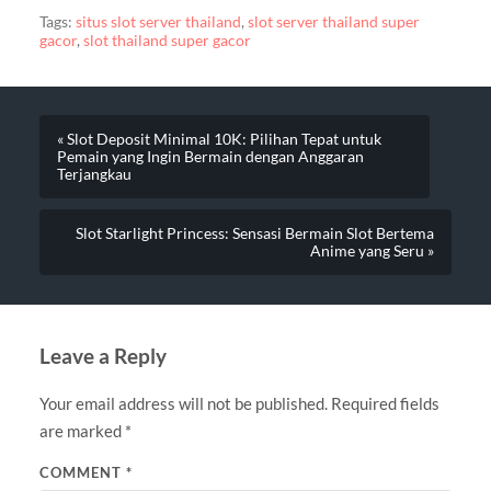
Tags:
situs slot server thailand
,
slot server thailand super
gacor
,
slot thailand super gacor
« Slot Deposit Minimal 10K: Pilihan Tepat untuk
Pemain yang Ingin Bermain dengan Anggaran
Terjangkau
Slot Starlight Princess: Sensasi Bermain Slot Bertema
Anime yang Seru »
Leave a Reply
Your email address will not be published.
Required fields
are marked
*
COMMENT
*