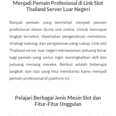
Menjadi Pemain Profesional di Link Slot
Thailand Server Luar Negeri
Banyak pemain yang bermimpi menjadi pemain
profesional dalam dunia slot online. Untuk mencapai
tingkat tersebut, diperlukan pengetahuan mendalam,
strategi matang, dan pengalaman yang cukup. Link slot
Thailand server luar negeri menawarkan peluang besar
bagi pemain yang serius ingin meningkatkan skill dan
peluang menang mereka. Berikut adalah beberapa
langkah dan tips yang bisa membantu kamu menjadi
pemain profesional di platform ini.
Pelajari Berbagai Jenis Mesin Slot dan
Fitur-Fitur Unggulan