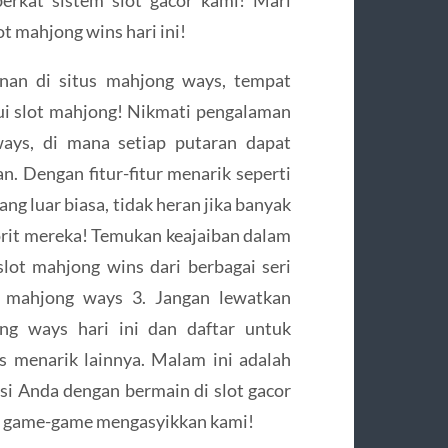
t mahjong wins hari ini!
nan di situs mahjong ways, tempat
ui slot mahjong! Nikmati pengalaman
ways, di mana setiap putaran dapat
. Dengan fitur-fitur menarik seperti
ng luar biasa, tidak heran jika banyak
vorit mereka! Temukan keajaiban dalam
slot mahjong wins dari berbagai seri
, mahjong ways 3. Jangan lewatkan
ng ways hari ini dan daftar untuk
 menarik lainnya. Malam ini adalah
i Anda dengan bermain di slot gacor
ri game-game mengasyikkan kami!