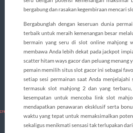
bergabung dan rasakan kegembiraan mencari slo
Bergabunglah dengan keseruan dunia permai
terbaik untuk meraih kemenangan besar melal
bermain yang seru di slot online mahjong 
membawa Anda lebih dekat pada jackpot impian
scatter hitam ways gacor dan peluang menang ya
pemain memilih situs slot gacor ini sebagai fa
setiap sesi permainan saat Anda menjelajahi 
termasuk slot mahjong 2 dan yang terbaru
kesempatan untuk mencoba link slot mahjo
mendapatkan penawaran eksklusif serta bonus
creen.html
waktu yang tepat untuk memaksimalkan potens
sekaligus menikmati sensasi tak terlupakan da