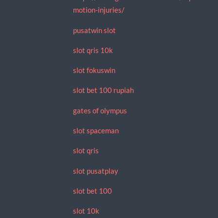
motion-injuries/
pusatwin slot
slot qris 10k
slot fokuswin
slot bet 100 rupiah
gates of olympus
slot spaceman
slot qris
slot pusatplay
slot bet 100
slot 10k