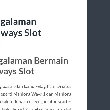
ngalaman
 ways Slot
S
galaman Bermain
ways Slot
 pasti bikin kamu ketagihan! Di situs
n seperti Mahjong Ways 1 dan Mahjong
ak terlupakan. Dengan fitur scatter
buka lebar! Ayo eksplorasi link slot