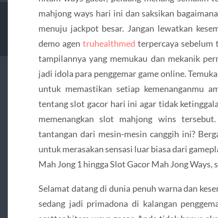
mahjong ways hari ini dan saksikan bagaiman
menuju jackpot besar. Jangan lewatkan kes
demo agen
truhealthmed
terpercaya sebelum t
tampilannya yang memukau dan mekanik per
jadi idola para penggemar game online. Temuka
untuk memastikan setiap kemenanganmu am
tentang slot gacor hari ini agar tidak ketingga
memenangkan slot mahjong wins tersebut. 
tantangan dari mesin-mesin canggih ini? Berg
untuk merasakan sensasi luar biasa dari gamep
Mah Jong 1 hingga Slot Gacor Mah Jong Ways, 
Selamat datang di dunia penuh warna dan keser
sedang jadi primadona di kalangan penggem