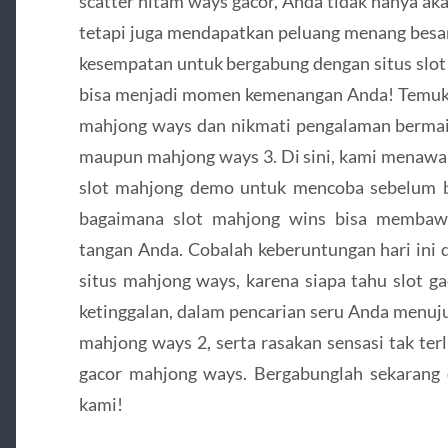
scatter hitam ways gacor, Anda tidak hanya ak
tetapi juga mendapatkan peluang menang besa
kesempatan untuk bergabung dengan situs slot 
bisa menjadi momen kemenangan Anda! Temukan
mahjong ways dan nikmati pengalaman bermain
maupun mahjong ways 3. Di sini, kami menawar
slot mahjong demo untuk mencoba sebelum b
bagaimana slot mahjong wins bisa membaw
tangan Anda. Cobalah keberuntungan hari ini 
situs mahjong ways, karena siapa tahu slot ga
ketinggalan, dalam pencarian seru Anda menuju 
mahjong ways 2, serta rasakan sensasi tak ter
gacor mahjong ways. Bergabunglah sekarang d
kami!