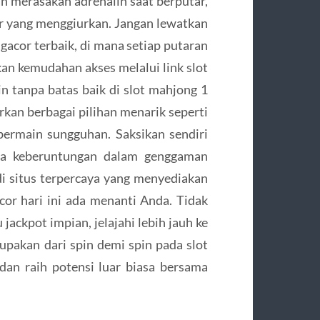
an merasakan adrenalin saat berputar,
r yang menggiurkan. Jangan lewatkan
gacor terbaik, di mana setiap putaran
 kemudahan akses melalui link slot
 tanpa batas baik di slot mahjong 1
kan berbagai pilihan menarik seperti
ermain sungguhan. Saksikan sendiri
a keberuntungan dalam genggaman
di situs terpercaya yang menyediakan
cor hari ini ada menanti Anda. Tidak
jackpot impian, jelajahi lebih jauh ke
lupakan dari spin demi spin pada slot
an raih potensi luar biasa bersama