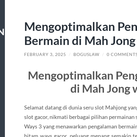
Mengoptimalkan Pe
N.COM
Bermain di Mah Jong
FEBRUARY 3, 2025
/
BOGUSLAW
/
0 COMMENT
Mengoptimalkan Pen
di Mah Jong 
Selamat datang di dunia seru slot Mahjong yang
slot gacor, nikmati berbagai pilihan permaina
Ways 3 yang menawarkan pengalaman bermain t
hitam ways gacor, peluang menang semakin ter