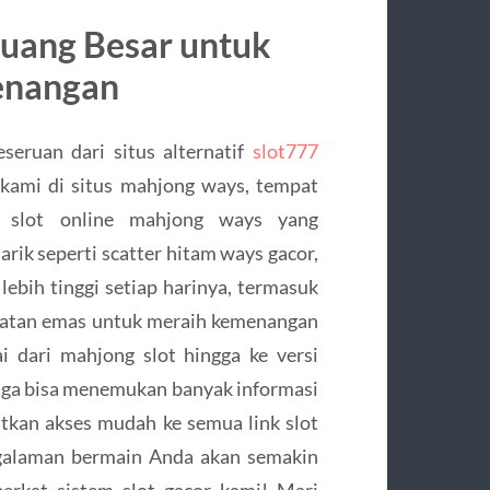
luang Besar untuk
enangan
eruan dari situs alternatif
slot777
kami di situs mahjong ways, tempat
n slot online mahjong ways yang
rik seperti scatter hitam ways gacor,
bih tinggi setiap harinya, termasuk
patan emas untuk meraih kemenangan
i dari mahjong slot hingga ke versi
 juga bisa menemukan banyak informasi
atkan akses mudah ke semua link slot
ngalaman bermain Anda akan semakin
erkat sistem slot gacor kami! Mari