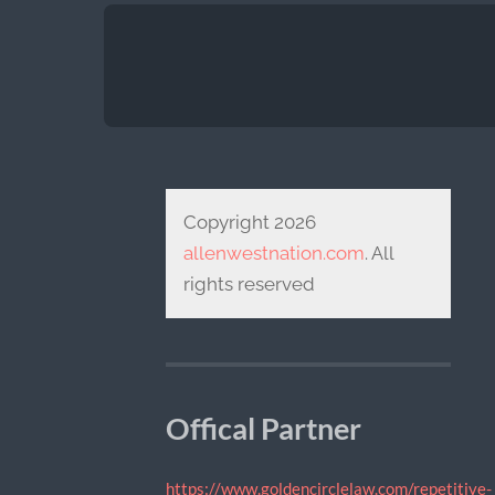
Copyright 2026
allenwestnation.com
. All
rights reserved
Offical Partner
https://www.goldencirclelaw.com/repetitive-