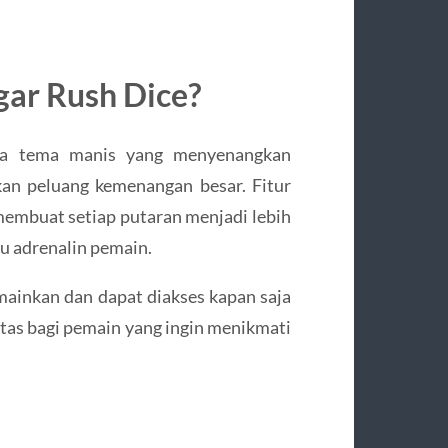
gar Rush Dice?
ra tema manis yang menyenangkan
n peluang kemenangan besar. Fitur
embuat setiap putaran menjadi lebih
u adrenalin pemain.
imainkan dan dapat diakses kapan saja
litas bagi pemain yang ingin menikmati