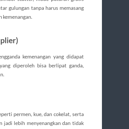
utar gulungan tanpa harus memasang
ih kemenangan.
lier)
engganda kemenangan yang didapat
yang diperoleh bisa berlipat ganda,
n.
perti permen, kue, dan cokelat, serta
 jadi lebih menyenangkan dan tidak