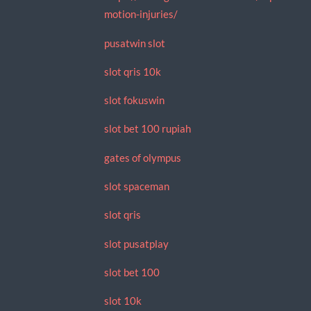
motion-injuries/
pusatwin slot
slot qris 10k
slot fokuswin
slot bet 100 rupiah
gates of olympus
slot spaceman
slot qris
slot pusatplay
slot bet 100
slot 10k