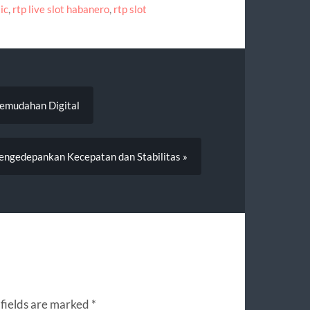
ic
,
rtp live slot habanero
,
rtp slot
Kemudahan Digital
Mengedepankan Kecepatan dan Stabilitas »
fields are marked
*