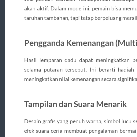
akan aktif. Dalam mode ini, pemain bisa mem
taruhan tambahan, tapi tetap berpeluang mera
Pengganda Kemenangan (Multip
Hasil lemparan dadu dapat meningkatkan p
selama putaran tersebut. Ini berarti hadiah 
meningkatkan nilai kemenangan secara signifika
Tampilan dan Suara Menarik
Desain grafis yang penuh warna, simbol lucu se
efek suara ceria membuat pengalaman bermain