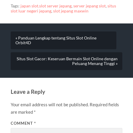
Tags:
japan slot.slot server jepang
,
server jepang slot
,
situs
slot luar negeri jepang
,
slot jepang maxwin
« Panduan Lengkap tentang Situs Slot Online
Orbit4D
Situs Slot Gacor: Keseruan Bermain Slot Online dengan
Peluang Menang Tinggi »
Leave a Reply
Your email address will not be published.
Required fields
are marked
*
COMMENT
*