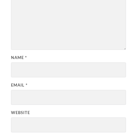
NAME
*
EMAIL
*
WEBSITE