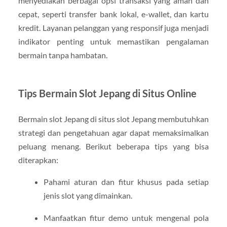
menyediakan berbagai opsi transaksi yang aman dan
cepat, seperti transfer bank lokal, e-wallet, dan kartu
kredit. Layanan pelanggan yang responsif juga menjadi
indikator penting untuk memastikan pengalaman
bermain tanpa hambatan.
Tips Bermain Slot Jepang di Situs Online
Bermain slot Jepang di situs slot Jepang membutuhkan
strategi dan pengetahuan agar dapat memaksimalkan
peluang menang. Berikut beberapa tips yang bisa
diterapkan:
Pahami aturan dan fitur khusus pada setiap
jenis slot yang dimainkan.
Manfaatkan fitur demo untuk mengenal pola