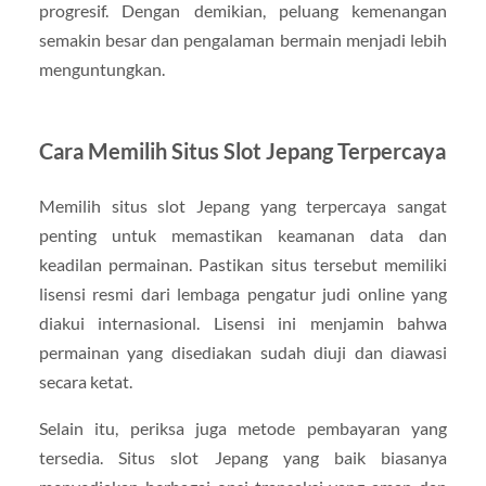
progresif. Dengan demikian, peluang kemenangan
semakin besar dan pengalaman bermain menjadi lebih
menguntungkan.
Cara Memilih Situs Slot Jepang Terpercaya
Memilih situs slot Jepang yang terpercaya sangat
penting untuk memastikan keamanan data dan
keadilan permainan. Pastikan situs tersebut memiliki
lisensi resmi dari lembaga pengatur judi online yang
diakui internasional. Lisensi ini menjamin bahwa
permainan yang disediakan sudah diuji dan diawasi
secara ketat.
Selain itu, periksa juga metode pembayaran yang
tersedia. Situs slot Jepang yang baik biasanya