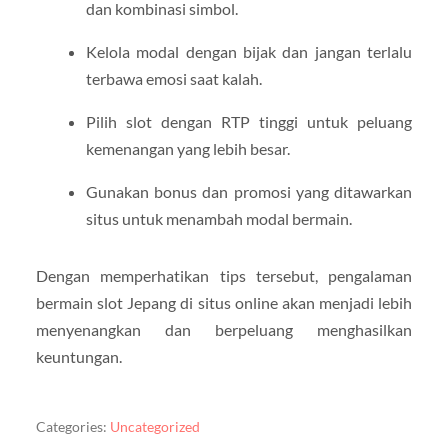
dan kombinasi simbol.
Kelola modal dengan bijak dan jangan terlalu
terbawa emosi saat kalah.
Pilih slot dengan RTP tinggi untuk peluang
kemenangan yang lebih besar.
Gunakan bonus dan promosi yang ditawarkan
situs untuk menambah modal bermain.
Dengan memperhatikan tips tersebut, pengalaman
bermain slot Jepang di situs online akan menjadi lebih
menyenangkan dan berpeluang menghasilkan
keuntungan.
Categories:
Uncategorized