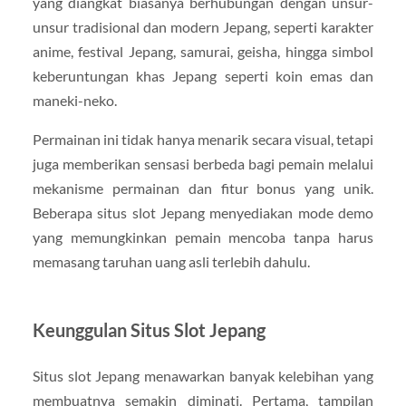
yang diangkat biasanya berhubungan dengan unsur-
unsur tradisional dan modern Jepang, seperti karakter
anime, festival Jepang, samurai, geisha, hingga simbol
keberuntungan khas Jepang seperti koin emas dan
maneki-neko.
Permainan ini tidak hanya menarik secara visual, tetapi
juga memberikan sensasi berbeda bagi pemain melalui
mekanisme permainan dan fitur bonus yang unik.
Beberapa situs slot Jepang menyediakan mode demo
yang memungkinkan pemain mencoba tanpa harus
memasang taruhan uang asli terlebih dahulu.
Keunggulan Situs Slot Jepang
Situs slot Jepang menawarkan banyak kelebihan yang
membuatnya semakin diminati. Pertama, tampilan