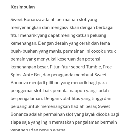
Kesimpulan
Sweet Bonanza adalah permainan slot yang
menyenangkan dan mengasyikkan dengan berbagai
fitur menarik yang dapat meningkatkan peluang
kemenangan. Dengan desain yang cerah dan tema
buah-buahan yang manis, permainan ini cocok untuk
pemain yang menyukai keseruan dan potensi
kemenangan besar. Fitur-fitur seperti Tumble, Free
Spins, Ante Bet, dan pengganda membuat Sweet
Bonanza menjadi pilihan yang menarik bagi para
penggemar slot, baik pemula maupun yang sudah
berpengalaman. Dengan volatilitas yang tinggi dan
peluang untuk memenangkan hadiah besar, Sweet
Bonanza adalah permainan slot yang layak dicoba bagi
siapa saja yang ingin merasakan pengalaman bermain
yang seru dan penuh warna.