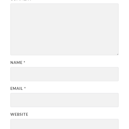
NAME
*
EMAIL
*
WEBSITE