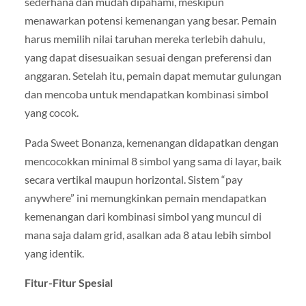
sederhana dan mudah dipahami, meskipun
menawarkan potensi kemenangan yang besar. Pemain
harus memilih nilai taruhan mereka terlebih dahulu,
yang dapat disesuaikan sesuai dengan preferensi dan
anggaran. Setelah itu, pemain dapat memutar gulungan
dan mencoba untuk mendapatkan kombinasi simbol
yang cocok.
Pada Sweet Bonanza, kemenangan didapatkan dengan
mencocokkan minimal 8 simbol yang sama di layar, baik
secara vertikal maupun horizontal. Sistem “pay
anywhere” ini memungkinkan pemain mendapatkan
kemenangan dari kombinasi simbol yang muncul di
mana saja dalam grid, asalkan ada 8 atau lebih simbol
yang identik.
Fitur-Fitur Spesial