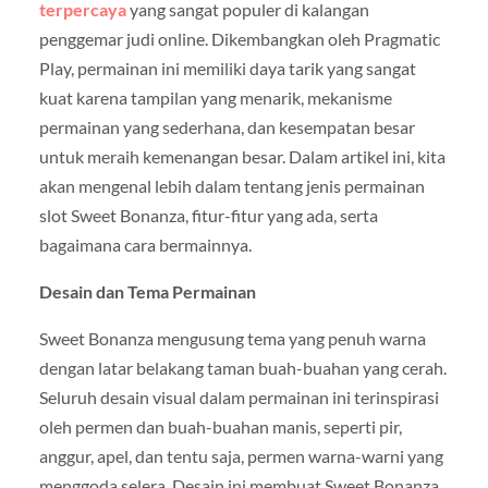
terpercaya
yang sangat populer di kalangan
penggemar judi online. Dikembangkan oleh Pragmatic
Play, permainan ini memiliki daya tarik yang sangat
kuat karena tampilan yang menarik, mekanisme
permainan yang sederhana, dan kesempatan besar
untuk meraih kemenangan besar. Dalam artikel ini, kita
akan mengenal lebih dalam tentang jenis permainan
slot Sweet Bonanza, fitur-fitur yang ada, serta
bagaimana cara bermainnya.
Desain dan Tema Permainan
Sweet Bonanza mengusung tema yang penuh warna
dengan latar belakang taman buah-buahan yang cerah.
Seluruh desain visual dalam permainan ini terinspirasi
oleh permen dan buah-buahan manis, seperti pir,
anggur, apel, dan tentu saja, permen warna-warni yang
menggoda selera. Desain ini membuat Sweet Bonanza