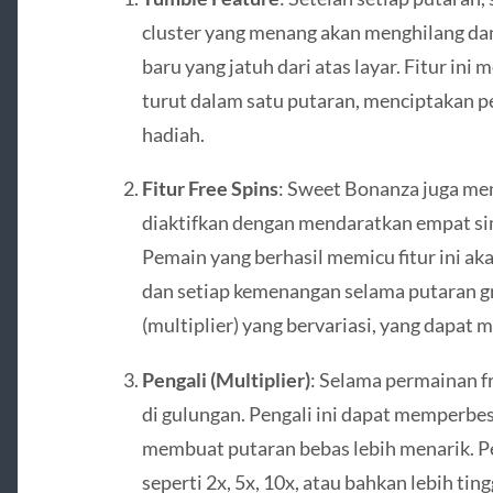
cluster yang menang akan menghilang da
baru yang jatuh dari atas layar. Fitur i
turut dalam satu putaran, menciptakan p
hadiah.
Fitur Free Spins
: Sweet Bonanza juga men
diaktifkan dengan mendaratkan empat si
Pemain yang berhasil memicu fitur ini ak
dan setiap kemenangan selama putaran gr
(multiplier) yang bervariasi, yang dapat 
Pengali (Multiplier)
: Selama permainan fr
di gulungan. Pengali ini dapat memperb
membuat putaran bebas lebih menarik. P
seperti 2x, 5x, 10x, atau bahkan lebih ti