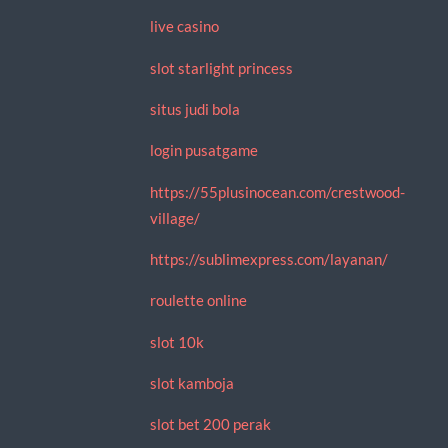
live casino
slot starlight princess
situs judi bola
login pusatgame
https://55plusinocean.com/crestwood-
village/
https://sublimexpress.com/layanan/
roulette online
slot 10k
slot kamboja
slot bet 200 perak