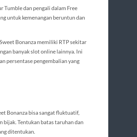
ur Tumble dan pengali dalam Free
ang untuk kemenangan beruntun dan
 Sweet Bonanza memiliki RTP sekitar
gan banyak slot online lainnya. Ini
an persentase pengembalian yang
eet Bonanza bisa sangat fluktuatif,
 bijak. Tentukan batas taruhan dan
ang ditentukan.