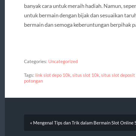
banyak cara untuk meraih hadiah. Namun, seperti
untuk bermain dengan bijak dan sesuaikan tar
bermain dan semoga keberuntungan berpihak p
Categories:
Uncategorized
Tags:
link slot depo 10k
,
situs slot 10k
,
situs slot deposit
potongan
« Mengenal Tips dan Trik dalam Bermain Slot Online