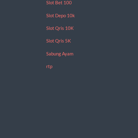
Slot Bet 100
Slot Depo 10k
Slot Qris 10K
Slot Qris 5K
Sabung Ayam
rtp