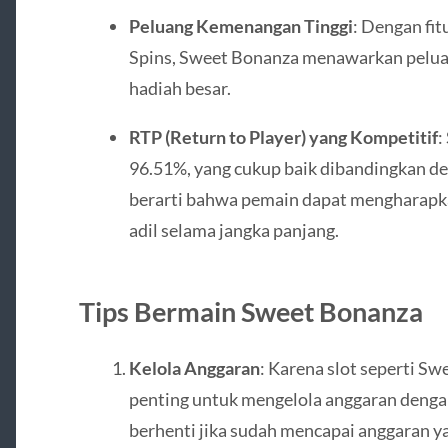
Peluang Kemenangan Tinggi
: Dengan fit
Spins, Sweet Bonanza menawarkan pelu
hadiah besar.
RTP (Return to Player) yang Kompetitif
:
96.51%, yang cukup baik dibandingkan den
berarti bahwa pemain dapat mengharapk
adil selama jangka panjang.
Tips Bermain Sweet Bonanza
Kelola Anggaran
: Karena slot seperti Sw
penting untuk mengelola anggaran dengan
berhenti jika sudah mencapai anggaran y