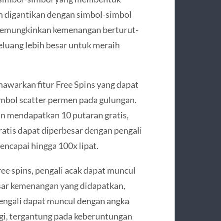
n digantikan dengan simbol-simbol
ni memungkinkan kemenangan berturut-
eluang lebih besar untuk meraih
awarkan fitur Free Spins yang dapat
mbol scatter permen pada gulungan.
an mendapatkan 10 putaran gratis,
atis dapat diperbesar dengan pengali
mencapai hingga 100x lipat.
ee spins, pengali acak dapat muncul
esar kemenangan yang didapatkan,
engali dapat muncul dengan angka
nggi, tergantung pada keberuntungan