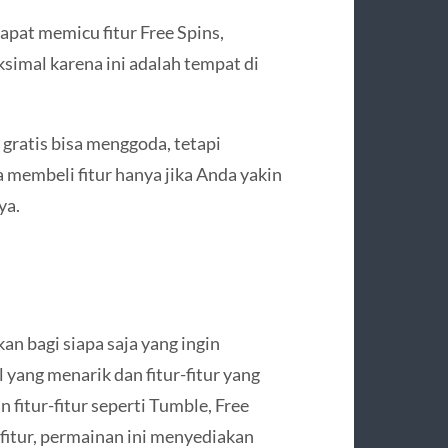
dapat memicu fitur Free Spins,
imal karena ini adalah tempat di
n gratis bisa menggoda, tetapi
 membeli fitur hanya jika Anda yakin
ya.
n bagi siapa saja yang ingin
yang menarik dan fitur-fitur yang
itur-fitur seperti Tumble, Free
 fitur, permainan ini menyediakan