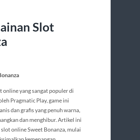
ainan Slot
za
 Bonanza
 online yang sangat populer di
leh Pragmatic Play, game ini
nis dan grafis yang penuh warna,
ngkan dan menghibur. Artikel ini
slot online Sweet Bonanza, mulai
maksimalkan kemenangan.