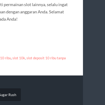
 permainan slot lainnya, selalu ingat
uhan dengan anggaran Anda. Selamat
ada Anda!
 10 ribu
,
slot 10k
,
slot deposit 10 ribu tanpa
 Sugar Rush