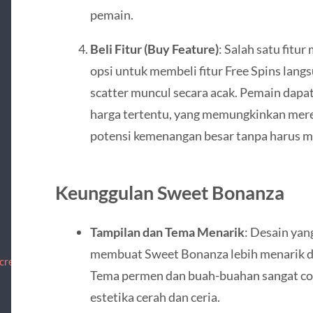
pemain.
Beli Fitur (Buy Feature)
: Salah satu fitu
opsi untuk membeli fitur Free Spins lan
scatter muncul secara acak. Pemain dapa
harga tertentu, yang memungkinkan mer
potensi kemenangan besar tanpa harus 
Keunggulan Sweet Bonanza
Tampilan dan Tema Menarik
: Desain ya
membuat Sweet Bonanza lebih menarik di
creen.html
Tema permen dan buah-buahan sangat co
estetika cerah dan ceria.