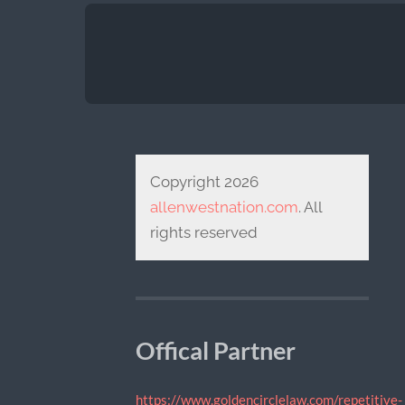
Copyright 2026
allenwestnation.com
. All
rights reserved
Offical Partner
https://www.goldencirclelaw.com/repetitive-