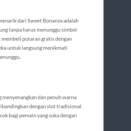
r menarik dari Sweet Bonanza adalah
gsung tanpa harus menunggu simbol
t membeli putaran gratis dengan
eka untuk langsung menikmati
menunggu.
ng menyenangkan dan penuh warna
bandingkan dengan slot tradisional.
cok bagi pemain yang suka dengan