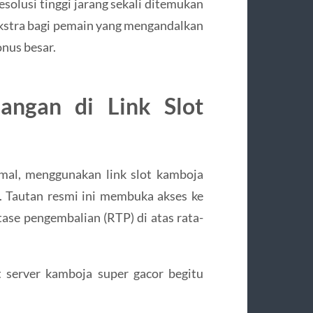
esolusi tinggi jarang sekali ditemukan
ekstra bagi pemain yang mengandalkan
nus besar.
angan di Link Slot
mal, menggunakan link slot kamboja
l. Tautan resmi ini membuka akses ke
ase pengembalian (RTP) di atas rata-
 server kamboja super gacor begitu