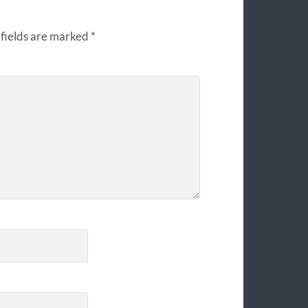
fields are marked
*