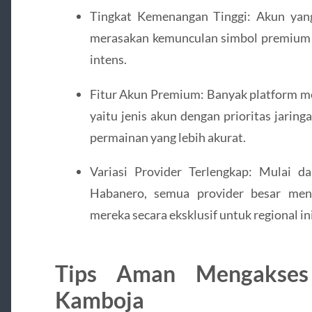
Tingkat Kemenangan Tinggi: Akun yan
merasakan kemunculan simbol premium d
intens.
Fitur Akun Premium: Banyak platform men
yaitu jenis akun dengan prioritas jaring
permainan yang lebih akurat.
Variasi Provider Terlengkap: Mulai da
Habanero, semua provider besar men
mereka secara eksklusif untuk regional ini
Tips Aman Mengakses 
Kamboja