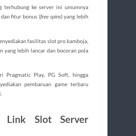
g terhubung ke server ini umumnya
an fitur bonus (
free spins
) yang lebih
yediakan fasilitas slot pro kamboja,
an yang lebih lancar dan bocoran pola
ri Pragmatic Play, PG Soft, hingga
yediakan pembaruan game terbaru
.
Link Slot Server