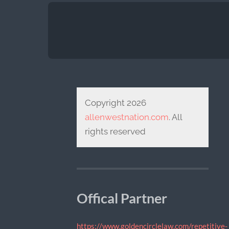
Copyright 2026
allenwestnation.com
. All
rights reserved
Offical Partner
https://www.goldencirclelaw.com/repetitive-