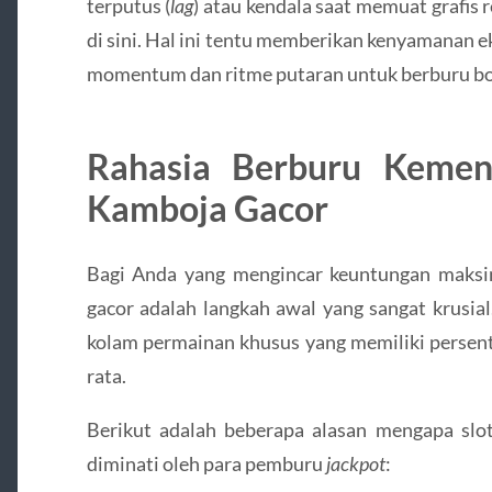
terputus (
lag
) atau kendala saat memuat grafis r
di sini. Hal ini tentu memberikan kenyamanan 
momentum dan ritme putaran untuk berburu bo
Rahasia Berburu Kemen
Kamboja Gacor
Bagi Anda yang mengincar keuntungan maksi
gacor adalah langkah awal yang sangat krusia
kolam permainan khusus yang memiliki persent
rata.
Berikut adalah beberapa alasan mengapa slot
diminati oleh para pemburu
jackpot
: