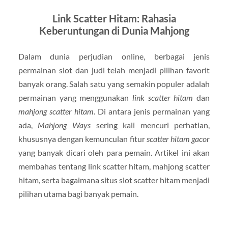
Link Scatter Hitam: Rahasia
Keberuntungan di Dunia Mahjong
Dalam dunia perjudian online, berbagai jenis
permainan slot dan judi telah menjadi pilihan favorit
banyak orang. Salah satu yang semakin populer adalah
permainan yang menggunakan
link scatter hitam
dan
mahjong scatter hitam
. Di antara jenis permainan yang
ada,
Mahjong Ways
sering kali mencuri perhatian,
khususnya dengan kemunculan fitur
scatter hitam gacor
yang banyak dicari oleh para pemain. Artikel ini akan
membahas tentang link scatter hitam, mahjong scatter
hitam, serta bagaimana situs slot scatter hitam menjadi
pilihan utama bagi banyak pemain.