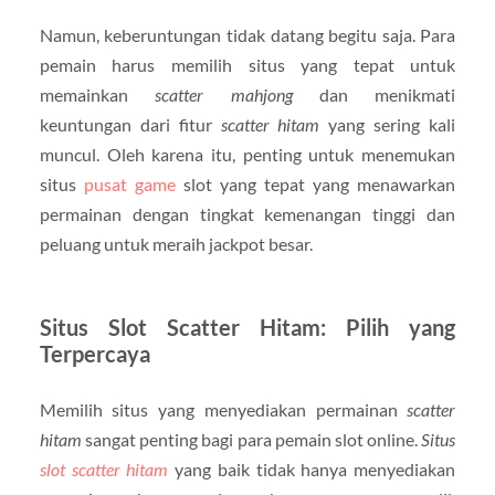
Namun, keberuntungan tidak datang begitu saja. Para
pemain harus memilih situs yang tepat untuk
memainkan
scatter mahjong
dan menikmati
keuntungan dari fitur
scatter hitam
yang sering kali
muncul. Oleh karena itu, penting untuk menemukan
situs
pusat game
slot yang tepat yang menawarkan
permainan dengan tingkat kemenangan tinggi dan
peluang untuk meraih jackpot besar.
Situs Slot Scatter Hitam: Pilih yang
Terpercaya
Memilih situs yang menyediakan permainan
scatter
hitam
sangat penting bagi para pemain slot online.
Situs
slot scatter hitam
yang baik tidak hanya menyediakan