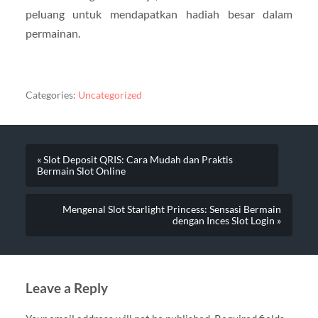
peluang untuk mendapatkan hadiah besar dalam
permainan.
Categories:
Uncategorized
« Slot Deposit QRIS: Cara Mudah dan Praktis
Bermain Slot Online
Mengenal Slot Starlight Princess: Sensasi Bermain
dengan Inces Slot Login »
Leave a Reply