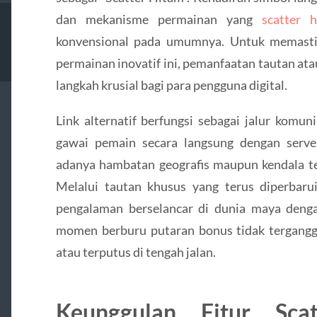
dan mekanisme permainan yang
scatter 
konvensional pada umumnya. Untuk memastik
permainan inovatif ini, pemanfaatan tautan ata
langkah krusial bagi para pengguna digital.
Link alternatif berfungsi sebagai jalur kom
gawai pemain secara langsung dengan serv
adanya hambatan geografis maupun kendala tek
Melalui tautan khusus yang terus diperbaru
pengalaman berselancar di dunia maya dengan 
momen berburu putaran bonus tidak tergangg
atau terputus di tengah jalan.
Keunggulan Fitur Sca