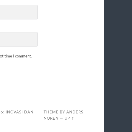
ext time I comment.
6: INOVASI DAN
THEME BY
ANDERS
NORÉN
—
UP ↑