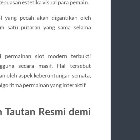
puasan estetika visual para pemain.
 yang pecah akan digantikan oleh
lam satu putaran yang sama selama
asi permainan slot modern terbukti
gguna secara masif. Hal tersebut
an oleh aspek keberuntungan semata,
lgoritma permainan yang interaktif.
 Tautan Resmi demi