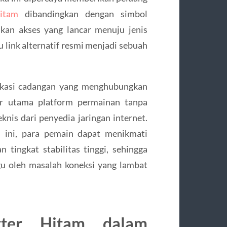
hitam
dibandingkan dengan simbol
an akses yang lancar menuju jenis
u link alternatif resmi menjadi sebuah
unikasi cadangan yang menghubungkan
er utama platform permainan tanpa
nis dari penyedia jaringan internet.
i ini, para pemain dapat menikmati
tingkat stabilitas tinggi, sehingga
u oleh masalah koneksi yang lambat
tter Hitam dalam