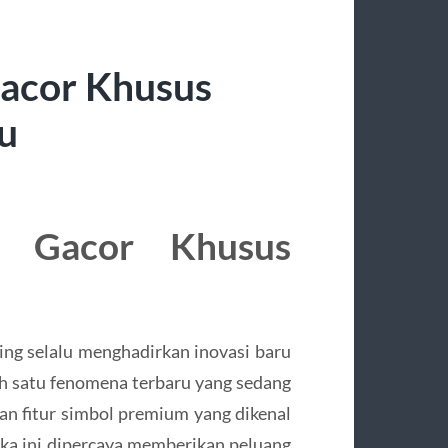
 Gacor Khusus
u
ot Gacor Khusus
ing selalu menghadirkan inovasi baru
h satu fenomena terbaru yang sedang
n fitur simbol premium yang dikenal
gka ini dipercaya memberikan peluang