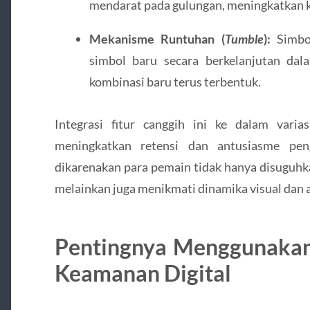
mendarat pada gulungan, meningkatkan ke
Mekanisme Runtuhan (
Tumble
):
Simbol
simbol baru secara berkelanjutan da
kombinasi baru terus terbentuk.
Integrasi fitur canggih ini ke dalam vari
meningkatkan retensi dan antusiasme pen
dikarenakan para pemain tidak hanya disuguhk
melainkan juga menikmati dinamika visual dan a
Pentingnya Menggunakan
Keamanan Digital