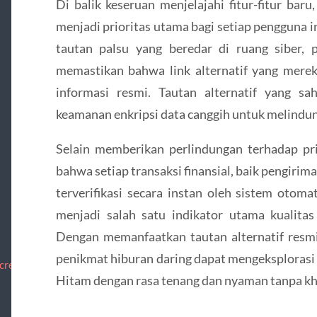
Di balik keseruan menjelajahi fitur-fitur bar
menjadi prioritas utama bagi setiap pengguna 
tautan palsu yang beredar di ruang siber, 
memastikan bahwa link alternatif yang mereka
informasi resmi. Tautan alternatif yang sa
keamanan enkripsi data canggih untuk melindung
Selain memberikan perlindungan terhadap pri
bahwa setiap transaksi finansial, baik pengiri
terverifikasi secara instan oleh sistem otoma
menjadi salah satu indikator utama kualitas 
Dengan memanfaatkan tautan alternatif resmi
penikmat hiburan daring dapat mengeksplorasi k
creen.html
Hitam dengan rasa tenang dan nyaman tanpa kha