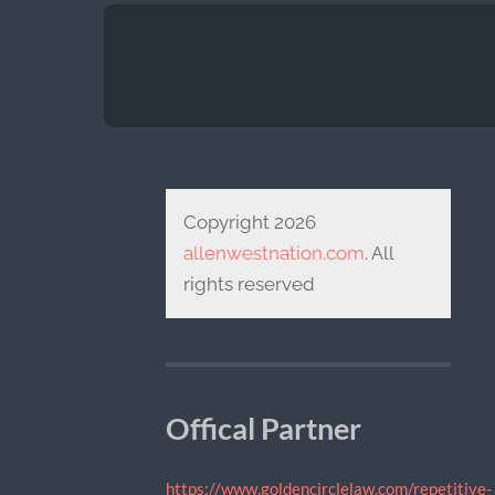
Copyright 2026
allenwestnation.com
. All
rights reserved
Offical Partner
https://www.goldencirclelaw.com/repetitive-