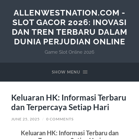
ALLENWESTNATION.COM -
SLOT GACOR 2026: INOVASI
DAN TREN TERBARU DALAM
DUNIA PERJUDIAN ONLINE
Game Slot Online 2026
SHOW MENU
Keluaran HK: Informasi Terbaru
dan Terpercaya Setiap Hari
JUNE 25, 2025
/
0 COMMENTS
Keluaran HK: Informasi Terbaru dan