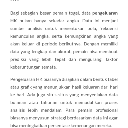
Bagi sebagian besar pemain togel, data
pengeluaran
HK
bukan hanya sekadar angka. Data ini menjadi
sumber analisis untuk menentukan pola, frekuensi
kemunculan angka, serta kemungkinan angka yang
akan keluar di periode berikutnya. Dengan memiliki
data yang lengkap dan akurat, pemain bisa membuat
prediksi yang lebih tepat dan mengurangi faktor
keberuntungan semata.
Pengeluaran HK biasanya disajikan dalam bentuk tabel
atau grafik yang menunjukkan hasil keluaran dari hari
ke hari. Ada juga situs-situs yang menyediakan data
bulanan atau tahunan untuk memudahkan proses
analisis lebih mendalam. Para pemain profesional
biasanya menyusun strategi berdasarkan data ini agar
bisa meningkatkan persentase kemenangan mereka.