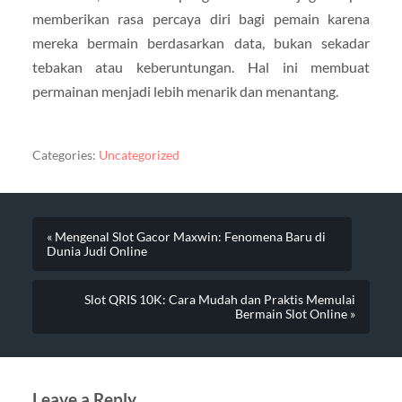
memberikan rasa percaya diri bagi pemain karena
mereka bermain berdasarkan data, bukan sekadar
tebakan atau keberuntungan. Hal ini membuat
permainan menjadi lebih menarik dan menantang.
Categories:
Uncategorized
« Mengenal Slot Gacor Maxwin: Fenomena Baru di
Dunia Judi Online
Slot QRIS 10K: Cara Mudah dan Praktis Memulai
Bermain Slot Online »
Leave a Reply