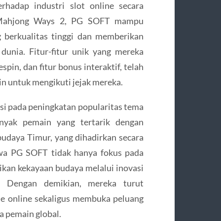
rhadap industri slot online secara
i Mahjong Ways 2, PG SOFT mampu
 berkualitas tinggi dan memberikan
unia. Fitur-fitur unik yang mereka
spin, dan fitur bonus interaktif, telah
in untuk mengikuti jejak mereka.
si pada peningkatan popularitas tema
anyak pemain yang tertarik dengan
budaya Timur, yang dihadirkan secara
hwa PG SOFT tidak hanya fokus pada
kan kekayaan budaya melalui inovasi
k. Dengan demikian, mereka turut
e online sekaligus membuka peluang
a pemain global.