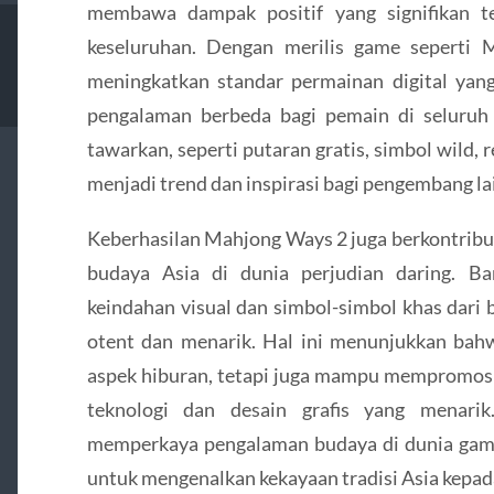
membawa dampak positif yang signifikan te
keseluruhan. Dengan merilis game sepert
meningkatkan standar permainan digital yang
pengalaman berbeda bagi pemain di seluruh d
tawarkan, seperti putaran gratis, simbol wild, re
menjadi trend dan inspirasi bagi pengembang la
Keberhasilan Mahjong Ways 2 juga berkontribu
budaya Asia di dunia perjudian daring. B
keindahan visual dan simbol-simbol khas dari 
otent dan menarik. Hal ini menunjukkan ba
aspek hiburan, tetapi juga mampu mempromosi
teknologi dan desain grafis yang menari
memperkaya pengalaman budaya di dunia gam
untuk mengenalkan kekayaan tradisi Asia kepad