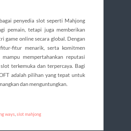
bagai penyedia slot seperti Mahjong
gi pemain, tetapi juga memberikan
i game online secara global. Dengan
itur-fitur menarik, serta komitmen
T mampu mempertahankan reputasi
lot terkemuka dan terpercaya. Bagi
OFT adalah pilihan yang tepat untuk
nangkan dan menguntungkan.
ng ways
,
slot mahjong