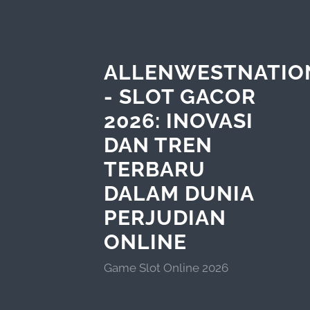
ALLENWESTNATIO
- SLOT GACOR
2026: INOVASI
DAN TREN
TERBARU
DALAM DUNIA
PERJUDIAN
ONLINE
Game Slot Online 2026