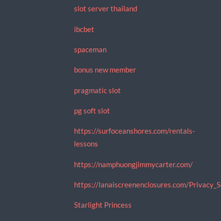
slot server thailand
ibcbet
spaceman
bonus new member
pragmatic slot
pg soft slot
https://surfoceanshores.com/rentals-
lessons
https://namphuongjimmycarter.com/
https://lanaiscreenenclosures.com/Privacy_S
Starlight Princess