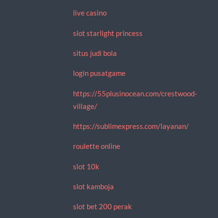
live casino
slot starlight princess
situs judi bola
login pusatgame
https://55plusinocean.com/crestwood-
village/
https://sublimexpress.com/layanan/
roulette online
slot 10k
slot kamboja
slot bet 200 perak