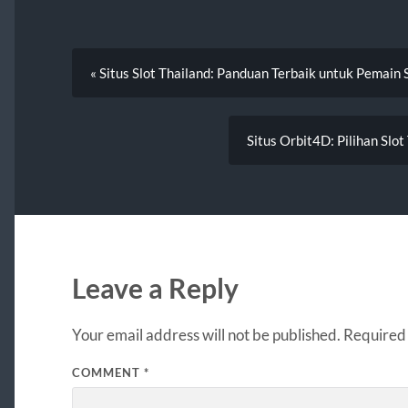
« Situs Slot Thailand: Panduan Terbaik untuk Pemain 
Situs Orbit4D: Pilihan Sl
Leave a Reply
Your email address will not be published.
Required 
COMMENT
*