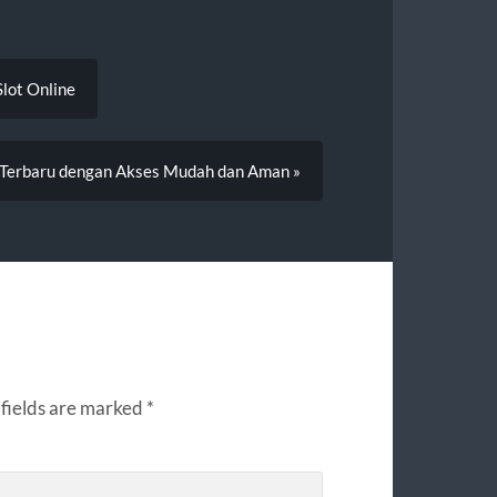
Slot Online
ot Terbaru dengan Akses Mudah dan Aman »
fields are marked
*