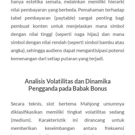
hanya estetika semata, melainkan memiliki hierarki
nilai pembayaran yang berbeda. Pemahaman terhadap
tabel pembayaran (paytable) sangat penting bagi
pembuat konten untuk menjelaskan mana simbol
dengan nilai tinggi (seperti naga hijau) dan mana
simbol dengan nilai rendah (seperti simbol bambu atau
angka), sehingga audiens dapat mengantisipasi potensi
kemenangan dari setiap putaran yang terjadi.
Analisis Volatilitas dan Dinamika
Pengganda pada Babak Bonus
Secara teknis, slot bertema Mahjong umumnya
diklasifikasikan memiliki tingkat volatilitas sedang
(medium). Karakteristik ini dirancang untuk
memberikan keseimbangan antara frekuensi