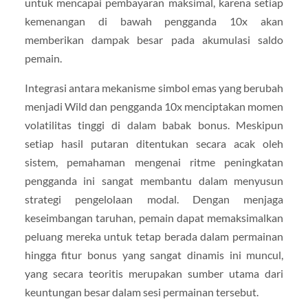
untuk mencapai pembayaran maksimal, karena setiap
kemenangan di bawah pengganda 10x akan
memberikan dampak besar pada akumulasi saldo
pemain.
Integrasi antara mekanisme simbol emas yang berubah
menjadi Wild dan pengganda 10x menciptakan momen
volatilitas tinggi di dalam babak bonus. Meskipun
setiap hasil putaran ditentukan secara acak oleh
sistem, pemahaman mengenai ritme peningkatan
pengganda ini sangat membantu dalam menyusun
strategi pengelolaan modal. Dengan menjaga
keseimbangan taruhan, pemain dapat memaksimalkan
peluang mereka untuk tetap berada dalam permainan
hingga fitur bonus yang sangat dinamis ini muncul,
yang secara teoritis merupakan sumber utama dari
keuntungan besar dalam sesi permainan tersebut.