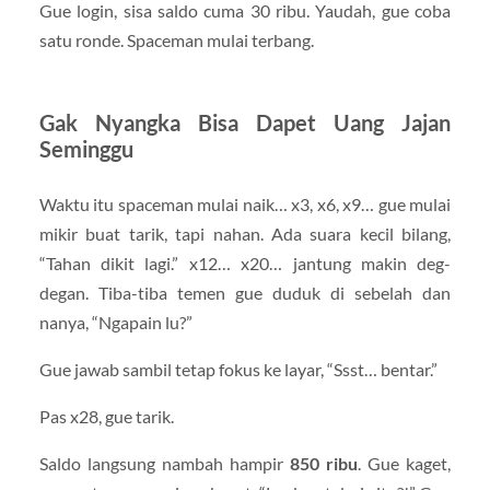
Gue login, sisa saldo cuma 30 ribu. Yaudah, gue coba
satu ronde. Spaceman mulai terbang.
Gak Nyangka Bisa Dapet Uang Jajan
Seminggu
Waktu itu spaceman mulai naik… x3, x6, x9… gue mulai
mikir buat tarik, tapi nahan. Ada suara kecil bilang,
“Tahan dikit lagi.” x12… x20… jantung makin deg-
degan. Tiba-tiba temen gue duduk di sebelah dan
nanya, “Ngapain lu?”
Gue jawab sambil tetap fokus ke layar, “Ssst… bentar.”
Pas x28, gue tarik.
Saldo langsung nambah hampir
850 ribu
. Gue kaget,