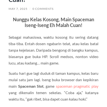
MAY 7, 2025
/
0 COMMENTS
Nunggu Kelas Kosong, Main Spaceman
Iseng-Iseng Eh Malah Cuan!
Sebagai mahasiswa, waktu kosong itu sering datang
tiba-tiba. Entah dosen ngabarin telat, atau kelas batal
tanpa kejelasan. Daripada bengong di bangku kampus,
biasanya gue buka HP. Scroll medsos, nonton video
lucu, atau kadang… main game.
Suatu hari gue lagi duduk di taman kampus, kelas baru
mulai satu jam lagi. Iseng buka browser dan kepikiran
main
Spaceman Slot
, game
spaceman pragmatic play
yang dikenalin temen sekelas. “Coba aja,” katanya
waktu itu, “gak ribet, bisa dapet cuan kalau hoki.”