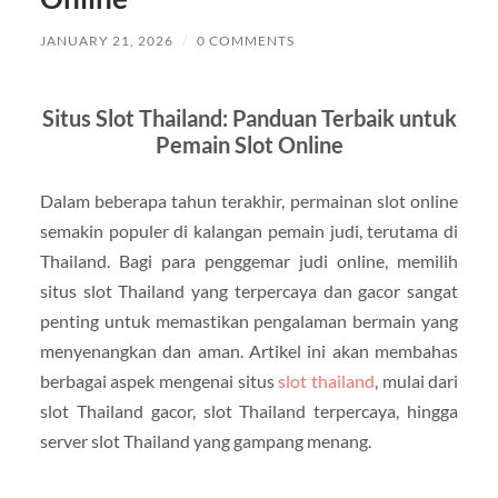
JANUARY 21, 2026
/
0 COMMENTS
Situs Slot Thailand: Panduan Terbaik untuk
Pemain Slot Online
Dalam beberapa tahun terakhir, permainan slot online
semakin populer di kalangan pemain judi, terutama di
Thailand. Bagi para penggemar judi online, memilih
situs slot Thailand yang terpercaya dan gacor sangat
penting untuk memastikan pengalaman bermain yang
menyenangkan dan aman. Artikel ini akan membahas
berbagai aspek mengenai situs
slot thailand
, mulai dari
slot Thailand gacor, slot Thailand terpercaya, hingga
server slot Thailand yang gampang menang.