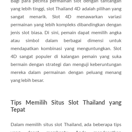
Bagi para pecinta permainan slot dengan tantangan
yang lebih tinggi, slot Thailand 4D adalah pilihan yang
sangat menarik. Slot 4D menawarkan variasi
permainan yang lebih kompleks dibandingkan dengan
jenis slot biasa. Di sini, pemain dapat memilih angka
atau simbol dalam berbagai dimensi untuk
mendapatkan kombinasi yang menguntungkan. Slot
4D sangat populer di kalangan pemain yang suka
bermain dengan strategi dan menguji keberuntungan
mereka dalam permainan dengan peluang menang
yang lebih besar.
Tips Memilih Situs Slot Thailand yang
Tepat
Dalam memilih situs slot Thailand, ada beberapa tips