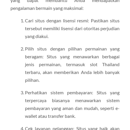
yang dapat membantu Anda mendapatkan
pengalaman bermain yang maksimal:
Cari situs dengan lisensi resmi: Pastikan situs
tersebut memiliki lisensi dari otoritas perjudian
yang diakui.
Pilih situs dengan pilihan permainan yang
beragam: Situs yang menawarkan berbagai
jenis permainan, termasuk slot Thailand
terbaru, akan memberikan Anda lebih banyak
pilihan.
Perhatikan sistem pembayaran: Situs yang
terpercaya biasanya menawarkan sistem
pembayaran yang aman dan mudah, seperti e-
wallet atau transfer bank.
Cek layanan pelanggan: Situs yang baik akan