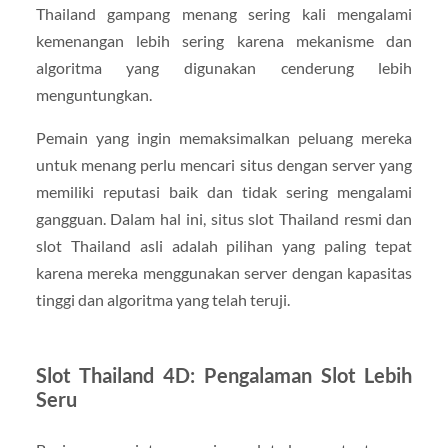
Thailand gampang menang sering kali mengalami
kemenangan lebih sering karena mekanisme dan
algoritma yang digunakan cenderung lebih
menguntungkan.
Pemain yang ingin memaksimalkan peluang mereka
untuk menang perlu mencari situs dengan server yang
memiliki reputasi baik dan tidak sering mengalami
gangguan. Dalam hal ini, situs slot Thailand resmi dan
slot Thailand asli adalah pilihan yang paling tepat
karena mereka menggunakan server dengan kapasitas
tinggi dan algoritma yang telah teruji.
Slot Thailand 4D: Pengalaman Slot Lebih
Seru