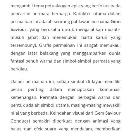
mengambil tema petualangan epik yang berfokus pada
pencarian permata berharga. Karakter utama dalam
permainan ini adalah seorang pahlawan bernama
Gem
Saviour
, yang berusaha untuk mengalahkan musuh-
musuh jahat dan menemukan harta karun yang
tersembunyi. Grafis permainan ini sangat memukau,
dengan latar belakang yang menggambarkan dunia
fantasi penuh warna dan simbol-simbol permata yang
berkilau.
Dalam permainan ini, setiap simbol di layar memiliki
peran penting dalam menciptakan kombinasi
kemenangan. Permata dengan berbagai warna dan
bentuk adalah simbol utama, masing-masing mewakili
nilai yang berbeda. Keindahan visual dari Gem Saviour
Conquest semakin diperkuat dengan animasi yang
halus dan efek suara yang mendalam, memberikan