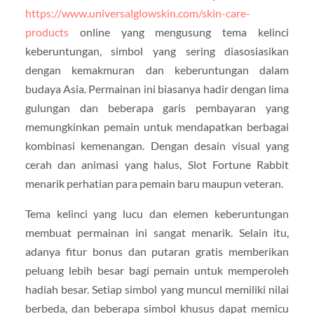
https://www.universalglowskin.com/skin-care-
products
online yang mengusung tema kelinci
keberuntungan, simbol yang sering diasosiasikan
dengan kemakmuran dan keberuntungan dalam
budaya Asia. Permainan ini biasanya hadir dengan lima
gulungan dan beberapa garis pembayaran yang
memungkinkan pemain untuk mendapatkan berbagai
kombinasi kemenangan. Dengan desain visual yang
cerah dan animasi yang halus, Slot Fortune Rabbit
menarik perhatian para pemain baru maupun veteran.
Tema kelinci yang lucu dan elemen keberuntungan
membuat permainan ini sangat menarik. Selain itu,
adanya fitur bonus dan putaran gratis memberikan
peluang lebih besar bagi pemain untuk memperoleh
hadiah besar. Setiap simbol yang muncul memiliki nilai
berbeda, dan beberapa simbol khusus dapat memicu