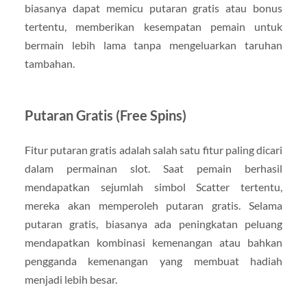
biasanya dapat memicu putaran gratis atau bonus
tertentu, memberikan kesempatan pemain untuk
bermain lebih lama tanpa mengeluarkan taruhan
tambahan.
Putaran Gratis (Free Spins)
Fitur putaran gratis adalah salah satu fitur paling dicari
dalam permainan slot. Saat pemain berhasil
mendapatkan sejumlah simbol Scatter tertentu,
mereka akan memperoleh putaran gratis. Selama
putaran gratis, biasanya ada peningkatan peluang
mendapatkan kombinasi kemenangan atau bahkan
pengganda kemenangan yang membuat hadiah
menjadi lebih besar.