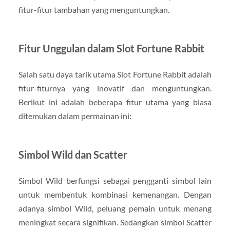
fitur-fitur tambahan yang menguntungkan.
Fitur Unggulan dalam Slot Fortune Rabbit
Salah satu daya tarik utama Slot Fortune Rabbit adalah
fitur-fiturnya yang inovatif dan menguntungkan.
Berikut ini adalah beberapa fitur utama yang biasa
ditemukan dalam permainan ini:
Simbol Wild dan Scatter
Simbol Wild berfungsi sebagai pengganti simbol lain
untuk membentuk kombinasi kemenangan. Dengan
adanya simbol Wild, peluang pemain untuk menang
meningkat secara signifikan. Sedangkan simbol Scatter