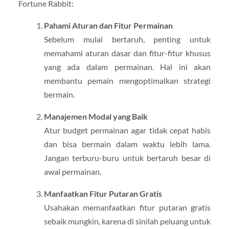
Fortune Rabbit:
Pahami Aturan dan Fitur Permainan
Sebelum mulai bertaruh, penting untuk
memahami aturan dasar dan fitur-fitur khusus
yang ada dalam permainan. Hal ini akan
membantu pemain mengoptimalkan strategi
bermain.
Manajemen Modal yang Baik
Atur budget permainan agar tidak cepat habis
dan bisa bermain dalam waktu lebih lama.
Jangan terburu-buru untuk bertaruh besar di
awal permainan.
Manfaatkan Fitur Putaran Gratis
Usahakan memanfaatkan fitur putaran gratis
sebaik mungkin, karena di sinilah peluang untuk