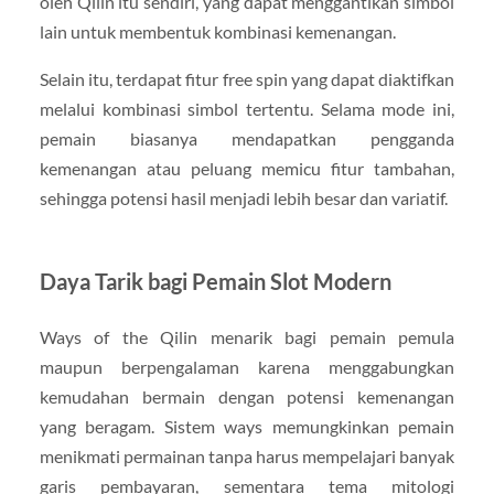
oleh Qilin itu sendiri, yang dapat menggantikan simbol
lain untuk membentuk kombinasi kemenangan.
Selain itu, terdapat fitur free spin yang dapat diaktifkan
melalui kombinasi simbol tertentu. Selama mode ini,
pemain biasanya mendapatkan pengganda
kemenangan atau peluang memicu fitur tambahan,
sehingga potensi hasil menjadi lebih besar dan variatif.
Daya Tarik bagi Pemain Slot Modern
Ways of the Qilin menarik bagi pemain pemula
maupun berpengalaman karena menggabungkan
kemudahan bermain dengan potensi kemenangan
yang beragam. Sistem ways memungkinkan pemain
menikmati permainan tanpa harus mempelajari banyak
garis pembayaran, sementara tema mitologi