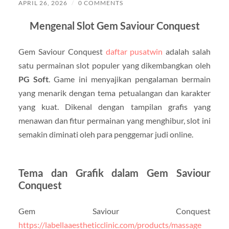
APRIL 26, 2026
/
0 COMMENTS
Mengenal Slot Gem Saviour Conquest
Gem Saviour Conquest
daftar pusatwin
adalah salah
satu permainan slot populer yang dikembangkan oleh
PG Soft
. Game ini menyajikan pengalaman bermain
yang menarik dengan tema petualangan dan karakter
yang kuat. Dikenal dengan tampilan grafis yang
menawan dan fitur permainan yang menghibur, slot ini
semakin diminati oleh para penggemar judi online.
Tema dan Grafik dalam Gem Saviour
Conquest
Gem Saviour Conquest
https://labellaaestheticclinic.com/products/massage