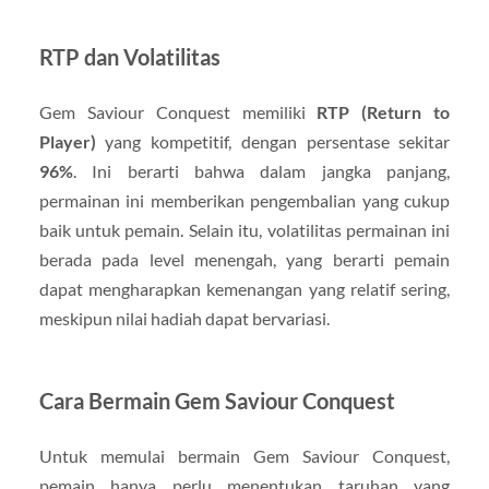
RTP dan Volatilitas
Gem Saviour Conquest memiliki
RTP (Return to
Player)
yang kompetitif, dengan persentase sekitar
96%
. Ini berarti bahwa dalam jangka panjang,
permainan ini memberikan pengembalian yang cukup
baik untuk pemain. Selain itu, volatilitas permainan ini
berada pada level menengah, yang berarti pemain
dapat mengharapkan kemenangan yang relatif sering,
meskipun nilai hadiah dapat bervariasi.
Cara Bermain Gem Saviour Conquest
Untuk memulai bermain Gem Saviour Conquest,
pemain hanya perlu menentukan taruhan yang