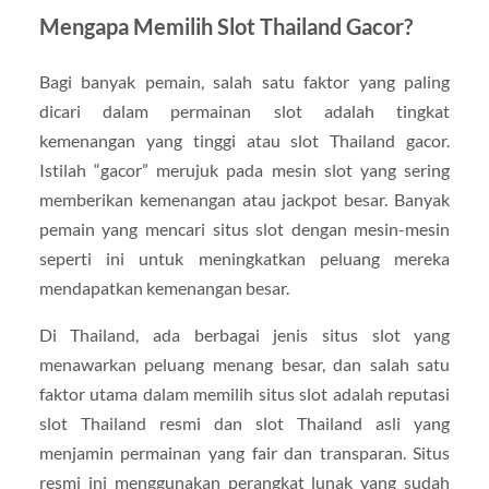
Mengapa Memilih Slot Thailand Gacor?
Bagi banyak pemain, salah satu faktor yang paling
dicari dalam permainan slot adalah tingkat
kemenangan yang tinggi atau slot Thailand gacor.
Istilah “gacor” merujuk pada mesin slot yang sering
memberikan kemenangan atau jackpot besar. Banyak
pemain yang mencari situs slot dengan mesin-mesin
seperti ini untuk meningkatkan peluang mereka
mendapatkan kemenangan besar.
Di Thailand, ada berbagai jenis situs slot yang
menawarkan peluang menang besar, dan salah satu
faktor utama dalam memilih situs slot adalah reputasi
slot Thailand resmi dan slot Thailand asli yang
menjamin permainan yang fair dan transparan. Situs
resmi ini menggunakan perangkat lunak yang sudah