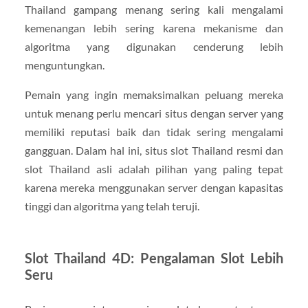
Thailand gampang menang sering kali mengalami
kemenangan lebih sering karena mekanisme dan
algoritma yang digunakan cenderung lebih
menguntungkan.
Pemain yang ingin memaksimalkan peluang mereka
untuk menang perlu mencari situs dengan server yang
memiliki reputasi baik dan tidak sering mengalami
gangguan. Dalam hal ini, situs slot Thailand resmi dan
slot Thailand asli adalah pilihan yang paling tepat
karena mereka menggunakan server dengan kapasitas
tinggi dan algoritma yang telah teruji.
Slot Thailand 4D: Pengalaman Slot Lebih
Seru