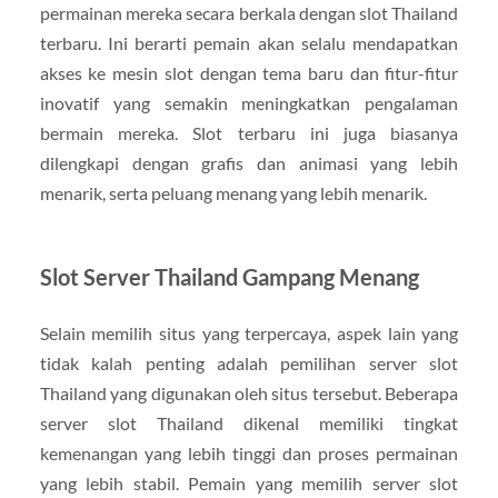
permainan mereka secara berkala dengan slot Thailand
terbaru. Ini berarti pemain akan selalu mendapatkan
akses ke mesin slot dengan tema baru dan fitur-fitur
inovatif yang semakin meningkatkan pengalaman
bermain mereka. Slot terbaru ini juga biasanya
dilengkapi dengan grafis dan animasi yang lebih
menarik, serta peluang menang yang lebih menarik.
Slot Server Thailand Gampang Menang
Selain memilih situs yang terpercaya, aspek lain yang
tidak kalah penting adalah pemilihan server slot
Thailand yang digunakan oleh situs tersebut. Beberapa
server slot Thailand dikenal memiliki tingkat
kemenangan yang lebih tinggi dan proses permainan
yang lebih stabil. Pemain yang memilih server slot