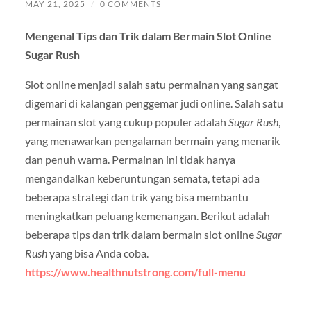
MAY 21, 2025
/
0 COMMENTS
Mengenal Tips dan Trik dalam Bermain Slot Online
Sugar Rush
Slot online menjadi salah satu permainan yang sangat
digemari di kalangan penggemar judi online. Salah satu
permainan slot yang cukup populer adalah
Sugar Rush
,
yang menawarkan pengalaman bermain yang menarik
dan penuh warna. Permainan ini tidak hanya
mengandalkan keberuntungan semata, tetapi ada
beberapa strategi dan trik yang bisa membantu
meningkatkan peluang kemenangan. Berikut adalah
beberapa tips dan trik dalam bermain slot online
Sugar
Rush
yang bisa Anda coba.
https://www.healthnutstrong.com/full-menu