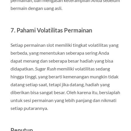
permainan, dan mengasah keterampilan Anda sebelum
bermain dengan uang asli.
7.
Pahami Volatilitas Permainan
Setiap permainan slot memiliki tingkat volatilitas yang
berbeda, yang menentukan seberapa sering Anda
dapat menang dan seberapa besar hadiah yang bisa
didapatkan.
Sugar Rush
memiliki volatilitas sedang
hingga tinggi, yang berarti kemenangan mungkin tidak
datang setiap saat, tetapi jika datang, hadiah yang
diberikan bisa sangat besar. Oleh karena itu, bersiaplah
untuk sesi permainan yang lebih panjang dan nikmati
setiap putarannya.
Penutup