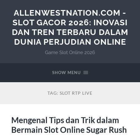
ALLENWESTNATION.COM -
SLOT GACOR 2026: INOVASI
DAN TREN TERBARU DALAM
DUNIA PERJUDIAN ONLINE
Game Slot Online 2026
SHOW MENU
TAG:
SLOT RTP LIVE
Mengenal Tips dan Trik dalam
Bermain Slot Online Sugar Rush