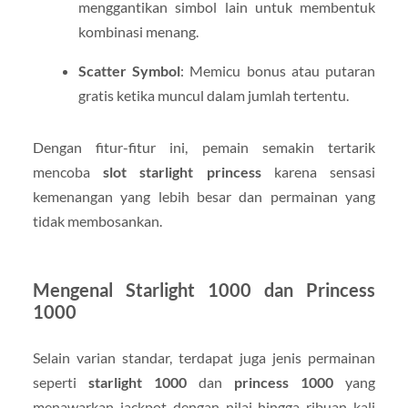
menggantikan simbol lain untuk membentuk
kombinasi menang.
Scatter Symbol
: Memicu bonus atau putaran
gratis ketika muncul dalam jumlah tertentu.
Dengan fitur-fitur ini, pemain semakin tertarik
mencoba
slot starlight princess
karena sensasi
kemenangan yang lebih besar dan permainan yang
tidak membosankan.
Mengenal Starlight 1000 dan Princess
1000
Selain varian standar, terdapat juga jenis permainan
seperti
starlight 1000
dan
princess 1000
yang
menawarkan jackpot dengan nilai hingga ribuan kali