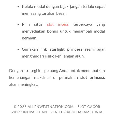
Kelola modal dengan bijak, jangan terlalu cepat
memasang taruhan besar.
Pilih situs
slot incess
terpercaya yang
menyediakan bonus untuk menambah modal
bermain.
Gunakan
link starlight princess
resmi agar
menghindari risiko kehilangan akun.
Dengan strategi ini, peluang Anda untuk mendapatkan
kemenangan maksimal di permainan
slot princess
akan meningkat.
© 2026
ALLENWESTNATION.COM – SLOT GACOR
2026: INOVASI DAN TREN TERBARU DALAM DUNIA