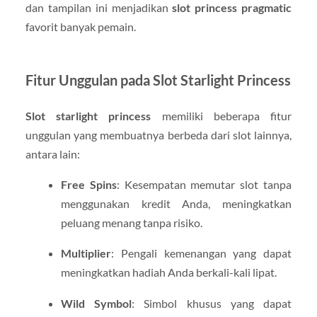
dan tampilan ini menjadikan
slot princess pragmatic
favorit banyak pemain.
Fitur Unggulan pada Slot Starlight Princess
Slot starlight princess
memiliki beberapa fitur
unggulan yang membuatnya berbeda dari slot lainnya,
antara lain:
Free Spins
: Kesempatan memutar slot tanpa
menggunakan kredit Anda, meningkatkan
peluang menang tanpa risiko.
Multiplier
: Pengali kemenangan yang dapat
meningkatkan hadiah Anda berkali-kali lipat.
Wild Symbol
: Simbol khusus yang dapat