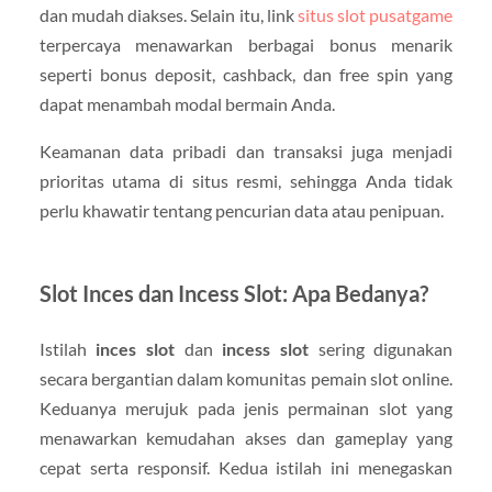
dan mudah diakses. Selain itu, link
situs slot pusatgame
terpercaya menawarkan berbagai bonus menarik
seperti bonus deposit, cashback, dan free spin yang
dapat menambah modal bermain Anda.
Keamanan data pribadi dan transaksi juga menjadi
prioritas utama di situs resmi, sehingga Anda tidak
perlu khawatir tentang pencurian data atau penipuan.
Slot Inces dan Incess Slot: Apa Bedanya?
Istilah
inces slot
dan
incess slot
sering digunakan
secara bergantian dalam komunitas pemain slot online.
Keduanya merujuk pada jenis permainan slot yang
menawarkan kemudahan akses dan gameplay yang
cepat serta responsif. Kedua istilah ini menegaskan