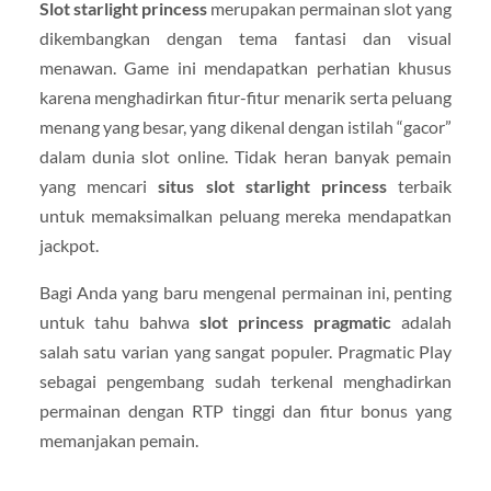
Slot starlight princess
merupakan permainan slot yang
dikembangkan dengan tema fantasi dan visual
menawan. Game ini mendapatkan perhatian khusus
karena menghadirkan fitur-fitur menarik serta peluang
menang yang besar, yang dikenal dengan istilah “gacor”
dalam dunia slot online. Tidak heran banyak pemain
yang mencari
situs slot starlight princess
terbaik
untuk memaksimalkan peluang mereka mendapatkan
jackpot.
Bagi Anda yang baru mengenal permainan ini, penting
untuk tahu bahwa
slot princess pragmatic
adalah
salah satu varian yang sangat populer. Pragmatic Play
sebagai pengembang sudah terkenal menghadirkan
permainan dengan RTP tinggi dan fitur bonus yang
memanjakan pemain.