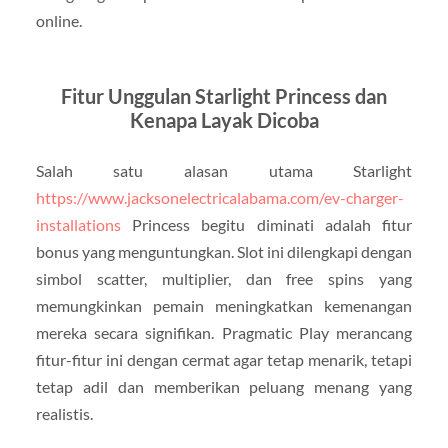
online.
Fitur Unggulan Starlight Princess dan
Kenapa Layak Dicoba
Salah satu alasan utama Starlight
https://www.jacksonelectricalabama.com/ev-charger-
installations
Princess begitu diminati adalah fitur
bonus yang menguntungkan. Slot ini dilengkapi dengan
simbol scatter, multiplier, dan free spins yang
memungkinkan pemain meningkatkan kemenangan
mereka secara signifikan. Pragmatic Play merancang
fitur-fitur ini dengan cermat agar tetap menarik, tetapi
tetap adil dan memberikan peluang menang yang
realistis.