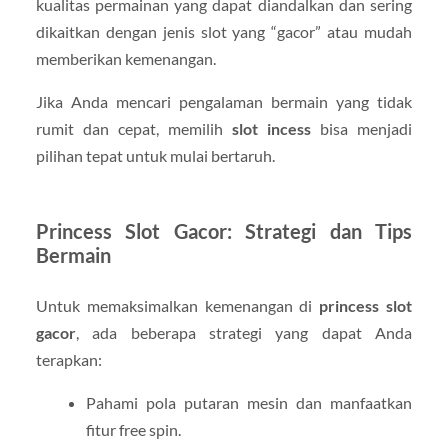
kualitas permainan yang dapat diandalkan dan sering
dikaitkan dengan jenis slot yang “gacor” atau mudah
memberikan kemenangan.
Jika Anda mencari pengalaman bermain yang tidak
rumit dan cepat, memilih
slot incess
bisa menjadi
pilihan tepat untuk mulai bertaruh.
Princess Slot Gacor: Strategi dan Tips
Bermain
Untuk memaksimalkan kemenangan di
princess slot
gacor
, ada beberapa strategi yang dapat Anda
terapkan:
Pahami pola putaran mesin dan manfaatkan
fitur free spin.