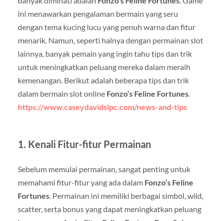
banyak diminati adalah
Fonzo’s Feline Fortunes
. Game
ini menawarkan pengalaman bermain yang seru
dengan tema kucing lucu yang penuh warna dan fitur
menarik. Namun, seperti halnya dengan permainan slot
lainnya, banyak pemain yang ingin tahu tips dan trik
untuk meningkatkan peluang mereka dalam meraih
kemenangan. Berikut adalah beberapa tips dan trik
dalam bermain slot online
Fonzo’s Feline Fortunes
.
https://www.caseydavidslpc.com/news-and-tips
1.
Kenali Fitur-fitur Permainan
Sebelum memulai permainan, sangat penting untuk
memahami fitur-fitur yang ada dalam
Fonzo’s Feline
Fortunes
. Permainan ini memiliki berbagai simbol, wild,
scatter, serta bonus yang dapat meningkatkan peluang