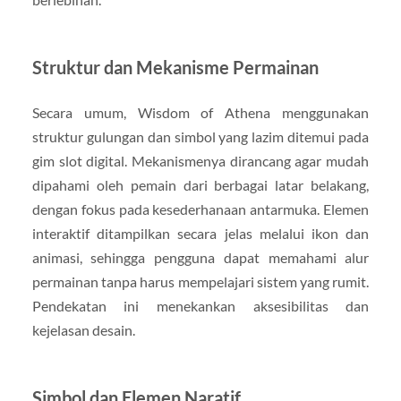
Struktur dan Mekanisme Permainan
Secara umum, Wisdom of Athena menggunakan
struktur gulungan dan simbol yang lazim ditemui pada
gim slot digital. Mekanismenya dirancang agar mudah
dipahami oleh pemain dari berbagai latar belakang,
dengan fokus pada kesederhanaan antarmuka. Elemen
interaktif ditampilkan secara jelas melalui ikon dan
animasi, sehingga pengguna dapat memahami alur
permainan tanpa harus mempelajari sistem yang rumit.
Pendekatan ini menekankan aksesibilitas dan
kejelasan desain.
Simbol dan Elemen Naratif