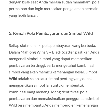
dengan bijak saat Anda merasa sudah memahami pola
permainan dan ingin merasakan pengalaman bermain
yang lebih lancar.
5.
Kenali Pola Pembayaran dan Simbol Wild
Setiap slot memiliki pola pembayaran yang berbeda.
Dalam Mahjong Wins 3 – Black Scatter, pastikan Anda
mengenali simbol-simbol yang dapat memberikan
pembayaran tertinggi, serta mengetahui kombinasi
simbol yang akan memicu kemenangan besar. Simbol
Wild
adalah salah satu simbol penting yang dapat
menggantikan simbol lain untuk membentuk
kombinasi yang menang. Mengidentifikasi pola
pembayaran dan memaksimalkan penggunaan simbol
Wild bisa membantu Anda memperoleh kemenangan