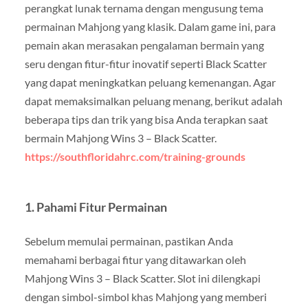
perangkat lunak ternama dengan mengusung tema
permainan Mahjong yang klasik. Dalam game ini, para
pemain akan merasakan pengalaman bermain yang
seru dengan fitur-fitur inovatif seperti Black Scatter
yang dapat meningkatkan peluang kemenangan. Agar
dapat memaksimalkan peluang menang, berikut adalah
beberapa tips dan trik yang bisa Anda terapkan saat
bermain Mahjong Wins 3 – Black Scatter.
https://southfloridahrc.com/training-grounds
1.
Pahami Fitur Permainan
Sebelum memulai permainan, pastikan Anda
memahami berbagai fitur yang ditawarkan oleh
Mahjong Wins 3 – Black Scatter. Slot ini dilengkapi
dengan simbol-simbol khas Mahjong yang memberi