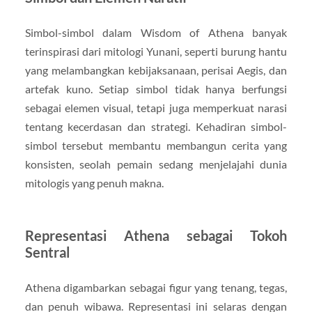
Simbol-simbol dalam Wisdom of Athena banyak
terinspirasi dari mitologi Yunani, seperti burung hantu
yang melambangkan kebijaksanaan, perisai Aegis, dan
artefak kuno. Setiap simbol tidak hanya berfungsi
sebagai elemen visual, tetapi juga memperkuat narasi
tentang kecerdasan dan strategi. Kehadiran simbol-
simbol tersebut membantu membangun cerita yang
konsisten, seolah pemain sedang menjelajahi dunia
mitologis yang penuh makna.
Representasi Athena sebagai Tokoh
Sentral
Athena digambarkan sebagai figur yang tenang, tegas,
dan penuh wibawa. Representasi ini selaras dengan