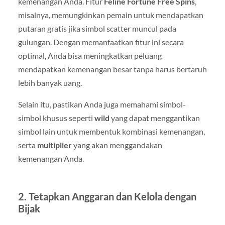
kemenangan Anda. Fitur
Feline Fortune Free Spins
,
misalnya, memungkinkan pemain untuk mendapatkan
putaran gratis jika simbol scatter muncul pada
gulungan. Dengan memanfaatkan fitur ini secara
optimal, Anda bisa meningkatkan peluang
mendapatkan kemenangan besar tanpa harus bertaruh
lebih banyak uang.
Selain itu, pastikan Anda juga memahami simbol-
simbol khusus seperti
wild
yang dapat menggantikan
simbol lain untuk membentuk kombinasi kemenangan,
serta
multiplier
yang akan menggandakan
kemenangan Anda.
2.
Tetapkan Anggaran dan Kelola dengan
Bijak