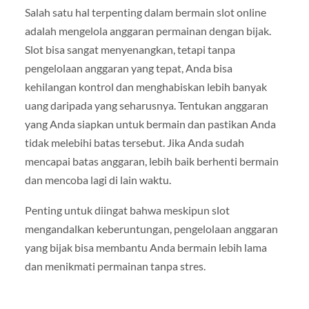
Salah satu hal terpenting dalam bermain slot online
adalah mengelola anggaran permainan dengan bijak.
Slot bisa sangat menyenangkan, tetapi tanpa
pengelolaan anggaran yang tepat, Anda bisa
kehilangan kontrol dan menghabiskan lebih banyak
uang daripada yang seharusnya. Tentukan anggaran
yang Anda siapkan untuk bermain dan pastikan Anda
tidak melebihi batas tersebut. Jika Anda sudah
mencapai batas anggaran, lebih baik berhenti bermain
dan mencoba lagi di lain waktu.
Penting untuk diingat bahwa meskipun slot
mengandalkan keberuntungan, pengelolaan anggaran
yang bijak bisa membantu Anda bermain lebih lama
dan menikmati permainan tanpa stres.