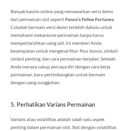
Banyak kasino online yang menawarkan versi demo
dari permainan slot seperti
Fonzo’s Feline Fortunes
.
Cobalah bermain versi demo terlebih dahulu untuk
memahami mekanisme permainan tanpa harus
mempertaruhkan uang asli. Ini memberi Anda
kesempatan untuk mengenal fitur-fitur bonus, simbol-
simbol penting, dan cara permainan berjalan. Setelah
Anda merasa cukup percaya diri dengan cara kerja
permainan, baru pertimbangkan untuk bermain
dengan uang sungguhan.
5.
Perhatikan Varians Permainan
Varians atau volatilitas adalah salah satu aspek
penting dalam permainan slot. Slot dengan volatilitas