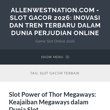
ALLENWESTNATION.COM -
SLOT GACOR 2026: INOVASI
DAN TREN TERBARU DALAM
DUNIA PERJUDIAN ONLINE
Game Slot Online 2026
SHOW MENU
TAG:
SLOT GACOR TERBAIK
Slot Power of Thor Megaways:
Keajaiban Megaways dalam
Dunia Slot