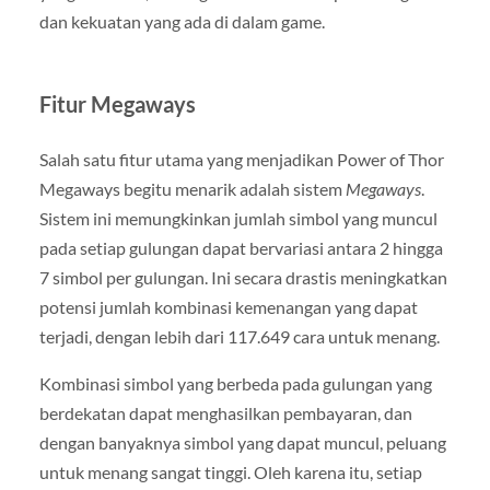
dan kekuatan yang ada di dalam game.
Fitur Megaways
Salah satu fitur utama yang menjadikan Power of Thor
Megaways begitu menarik adalah sistem
Megaways
.
Sistem ini memungkinkan jumlah simbol yang muncul
pada setiap gulungan dapat bervariasi antara 2 hingga
7 simbol per gulungan. Ini secara drastis meningkatkan
potensi jumlah kombinasi kemenangan yang dapat
terjadi, dengan lebih dari 117.649 cara untuk menang.
Kombinasi simbol yang berbeda pada gulungan yang
berdekatan dapat menghasilkan pembayaran, dan
dengan banyaknya simbol yang dapat muncul, peluang
untuk menang sangat tinggi. Oleh karena itu, setiap