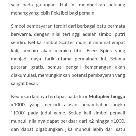
saja pada gulungan. Hal ini memberikan peluang
menang yang lebih fleksibel bagi pemain.
Simbol pembayaran terdiri dari berbagai batu permata
berwarna, dengan nilai tertinggi adalah simbol putri
sendiri. Ketika simbol Scatter muncul minimal empat
kali, pemain akan memicu fitur
Free Spins
yang
menjadi daya tarik utama permainan ini. Selama
putaran gratis, semua pengali kemenangan akan
diakumulasi, memungkinkan potensi pembayaran yang
sangat besar.
Keunikan lainnya terdapat pada fitur
Multiplier hingga
x1000
, yang menjadi alasan penambahan angka
“1000” pada judul game. Setiap kali simbol pengali
muncul, nilainya dapat berkisar dari x2 hingga x1000,
dan dapat digabungkan jika muncul lebih dari satu