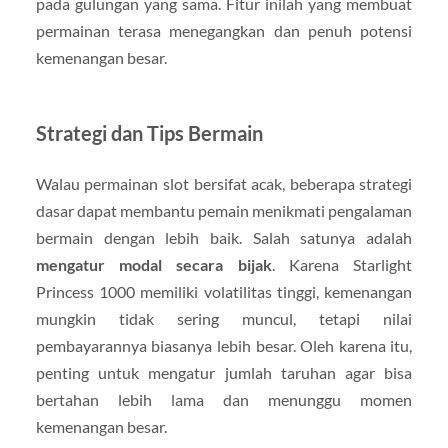
pada gulungan yang sama. Fitur inilah yang membuat
permainan terasa menegangkan dan penuh potensi
kemenangan besar.
Strategi dan Tips Bermain
Walau permainan slot bersifat acak, beberapa strategi
dasar dapat membantu pemain menikmati pengalaman
bermain dengan lebih baik. Salah satunya adalah
mengatur modal secara bijak
. Karena Starlight
Princess 1000 memiliki volatilitas tinggi, kemenangan
mungkin tidak sering muncul, tetapi nilai
pembayarannya biasanya lebih besar. Oleh karena itu,
penting untuk mengatur jumlah taruhan agar bisa
bertahan lebih lama dan menunggu momen
kemenangan besar.