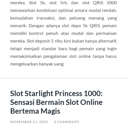
mereka. Slot 5k, slot 5rb, dan slot QRIS 5000
menawarkan kombinasi optimal antara modal rendah,
kemudahan transaksi, dan peluang menang yang
menarik. Dengan adanya slot depo 5k QRIS, pemain
memiliki kontrol penuh atas modal dan permainan
mereka. Slot deposit 5 ribu kini bukan hanya alternatif,
tetapi menjadi standar baru bagi pemain yang ingin
memaksimalkan pengalaman slot online tanpa harus
mengeluarkan banyak uang.
Slot Starlight Princess 1000:
Sensasi Bermain Slot Online
Bertema Magis
NOVEMBER 11, 2025
/
0 COMMENTS