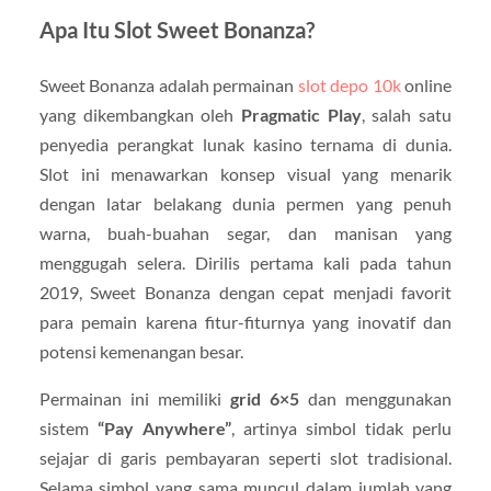
Apa Itu Slot Sweet Bonanza?
Sweet Bonanza adalah permainan
slot depo 10k
online
yang dikembangkan oleh
Pragmatic Play
, salah satu
penyedia perangkat lunak kasino ternama di dunia.
Slot ini menawarkan konsep visual yang menarik
dengan latar belakang dunia permen yang penuh
warna, buah-buahan segar, dan manisan yang
menggugah selera. Dirilis pertama kali pada tahun
2019, Sweet Bonanza dengan cepat menjadi favorit
para pemain karena fitur-fiturnya yang inovatif dan
potensi kemenangan besar.
Permainan ini memiliki
grid 6×5
dan menggunakan
sistem
“Pay Anywhere”
, artinya simbol tidak perlu
sejajar di garis pembayaran seperti slot tradisional.
Selama simbol yang sama muncul dalam jumlah yang