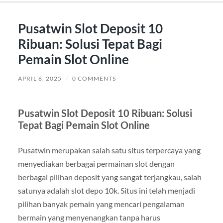
Pusatwin Slot Deposit 10
Ribuan: Solusi Tepat Bagi
Pemain Slot Online
APRIL 6, 2025
/
0 COMMENTS
Pusatwin Slot Deposit 10 Ribuan: Solusi
Tepat Bagi Pemain Slot Online
Pusatwin merupakan salah satu situs terpercaya yang
menyediakan berbagai permainan slot dengan
berbagai pilihan deposit yang sangat terjangkau, salah
satunya adalah slot depo 10k. Situs ini telah menjadi
pilihan banyak pemain yang mencari pengalaman
bermain yang menyenangkan tanpa harus