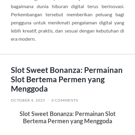
bagaimana dunia hiburan digital terus berinovasi.
Perkembangan tersebut memberikan peluang bagi
pengguna untuk menikmati pengalaman digital yang
lebih kreatif, praktis, dan sesuai dengan kebutuhan di
era modern.
Slot Sweet Bonanza: Permainan
Slot Bertema Permen yang
Menggoda
OCTOBER 4, 2025
/
0 COMMENTS
Slot Sweet Bonanza: Permainan Slot
Bertema Permen yang Menggoda