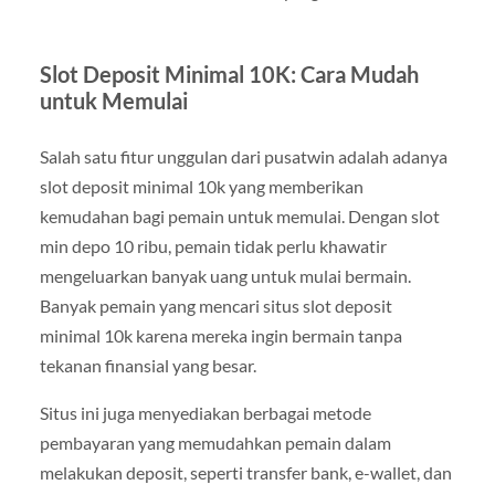
Slot Deposit Minimal 10K: Cara Mudah
untuk Memulai
Salah satu fitur unggulan dari pusatwin adalah adanya
slot deposit minimal 10k yang memberikan
kemudahan bagi pemain untuk memulai. Dengan slot
min depo 10 ribu, pemain tidak perlu khawatir
mengeluarkan banyak uang untuk mulai bermain.
Banyak pemain yang mencari situs slot deposit
minimal 10k karena mereka ingin bermain tanpa
tekanan finansial yang besar.
Situs ini juga menyediakan berbagai metode
pembayaran yang memudahkan pemain dalam
melakukan deposit, seperti transfer bank, e-wallet, dan