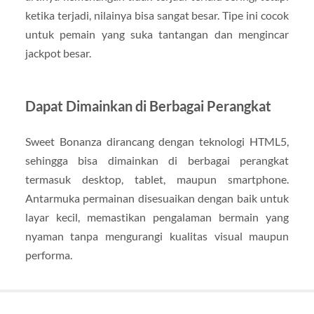
ketika terjadi, nilainya bisa sangat besar. Tipe ini cocok
untuk pemain yang suka tantangan dan mengincar
jackpot besar.
Dapat Dimainkan di Berbagai Perangkat
Sweet Bonanza dirancang dengan teknologi HTML5,
sehingga bisa dimainkan di berbagai perangkat
termasuk desktop, tablet, maupun smartphone.
Antarmuka permainan disesuaikan dengan baik untuk
layar kecil, memastikan pengalaman bermain yang
nyaman tanpa mengurangi kualitas visual maupun
performa.