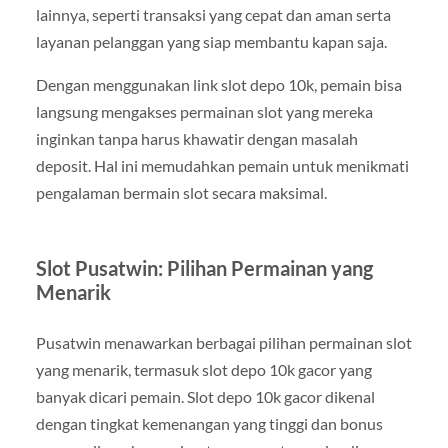
lainnya, seperti transaksi yang cepat dan aman serta
layanan pelanggan yang siap membantu kapan saja.
Dengan menggunakan link slot depo 10k, pemain bisa
langsung mengakses permainan slot yang mereka
inginkan tanpa harus khawatir dengan masalah
deposit. Hal ini memudahkan pemain untuk menikmati
pengalaman bermain slot secara maksimal.
Slot Pusatwin: Pilihan Permainan yang
Menarik
Pusatwin menawarkan berbagai pilihan permainan slot
yang menarik, termasuk slot depo 10k gacor yang
banyak dicari pemain. Slot depo 10k gacor dikenal
dengan tingkat kemenangan yang tinggi dan bonus