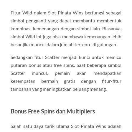
Fitur Wild dalam Slot Pinata Wins berfungsi sebagai
simbol pengganti yang dapat membantu membentuk
kombinasi kemenangan dengan simbol lain. Biasanya,
simbol Wild ini juga bisa membawa kemenangan lebih
besar jika muncul dalam jumlah tertentu di gulungan.
Sedangkan fitur Scatter menjadi kunci untuk memicu
putaran bonus atau free spins. Saat beberapa simbol
Scatter muncul, pemain akan mendapatkan
kesempatan bermain gratis dengan fitur-fitur
tambahan yang meningkatkan peluang menang.
Bonus Free Spins dan Multipliers
Salah satu daya tarik utama Slot Pinata Wins adalah