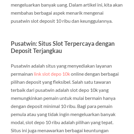
mengeluarkan banyak uang. Dalam artikel ini, kita akan
membahas berbagai aspek menarik mengenai
pusatwin slot deposit 10 ribu dan keunggulannya.
Pusatwin: Situs Slot Terpercaya dengan
Deposit Terjangkau
Pusatwin adalah situs yang menyediakan layanan
permainan
link slot depo 10k
online dengan berbagai
pilihan deposit yang fleksibel. Salah satu tawaran
terbaik dari pusatwin adalah slot depo 10k yang
memungkinkan pemain untuk mulai bermain hanya
dengan deposit minimal 10 ribu. Bagi para pemain
pemula atau yang tidak ingin mengeluarkan banyak
modal, slot depo 10 ribu adalah pilihan yang tepat.
Situs ini juga menawarkan berbagai keuntungan