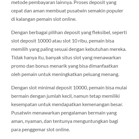
metode pembayaran lainnya. Proses deposit yang
cepat dan aman membuat pusatwin semakin populer
di kalangan pemain slot online.
Dengan berbagai pilihan deposit yang fleksibel, seperti
slot deposit 10000 atau slot 10 ribu, pemain bisa
memilih yang paling sesuai dengan kebutuhan mereka.
Tidak hanya itu, banyak situs slot yang menawarkan
promo dan bonus menarik yang bisa dimanfaatkan
oleh pemain untuk meningkatkan peluang menang.
Dengan slot minimal deposit 10000, pemain bisa mulai
bermain dengan jumlah kecil, namun tetap memiliki
kesempatan untuk mendapatkan kemenangan besar.
Pusatwin menawarkan pengalaman bermain yang
aman, nyaman, dan tentunya menguntungkan bagi
para penggemar slot online.