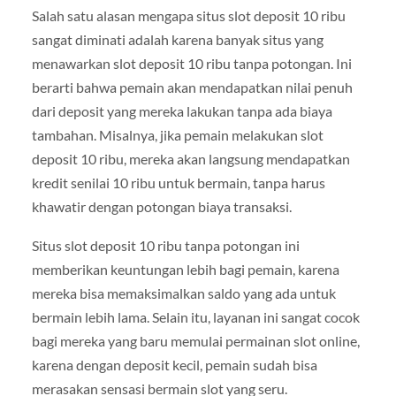
Salah satu alasan mengapa situs slot deposit 10 ribu
sangat diminati adalah karena banyak situs yang
menawarkan slot deposit 10 ribu tanpa potongan. Ini
berarti bahwa pemain akan mendapatkan nilai penuh
dari deposit yang mereka lakukan tanpa ada biaya
tambahan. Misalnya, jika pemain melakukan slot
deposit 10 ribu, mereka akan langsung mendapatkan
kredit senilai 10 ribu untuk bermain, tanpa harus
khawatir dengan potongan biaya transaksi.
Situs slot deposit 10 ribu tanpa potongan ini
memberikan keuntungan lebih bagi pemain, karena
mereka bisa memaksimalkan saldo yang ada untuk
bermain lebih lama. Selain itu, layanan ini sangat cocok
bagi mereka yang baru memulai permainan slot online,
karena dengan deposit kecil, pemain sudah bisa
merasakan sensasi bermain slot yang seru.