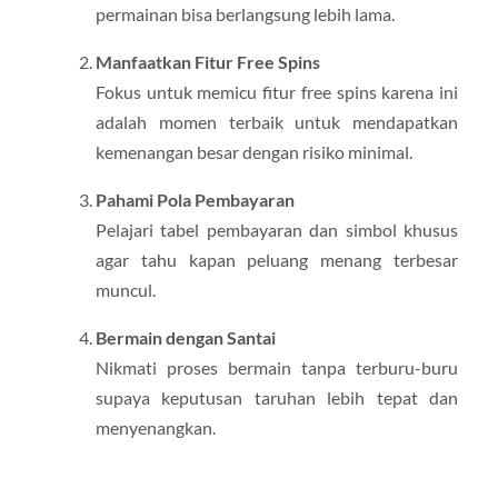
permainan bisa berlangsung lebih lama.
Manfaatkan Fitur Free Spins
Fokus untuk memicu fitur free spins karena ini
adalah momen terbaik untuk mendapatkan
kemenangan besar dengan risiko minimal.
Pahami Pola Pembayaran
Pelajari tabel pembayaran dan simbol khusus
agar tahu kapan peluang menang terbesar
muncul.
Bermain dengan Santai
Nikmati proses bermain tanpa terburu-buru
supaya keputusan taruhan lebih tepat dan
menyenangkan.