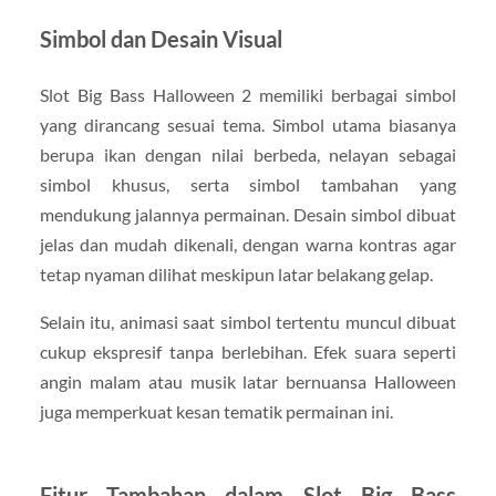
Simbol dan Desain Visual
Slot Big Bass Halloween 2 memiliki berbagai simbol
yang dirancang sesuai tema. Simbol utama biasanya
berupa ikan dengan nilai berbeda, nelayan sebagai
simbol khusus, serta simbol tambahan yang
mendukung jalannya permainan. Desain simbol dibuat
jelas dan mudah dikenali, dengan warna kontras agar
tetap nyaman dilihat meskipun latar belakang gelap.
Selain itu, animasi saat simbol tertentu muncul dibuat
cukup ekspresif tanpa berlebihan. Efek suara seperti
angin malam atau musik latar bernuansa Halloween
juga memperkuat kesan tematik permainan ini.
Fitur Tambahan dalam Slot Big Bass