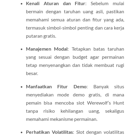
Kenali Aturan dan Fitur
: Sebelum mulai
bermain dengan taruhan uang asli, pastikan
memahami semua aturan dan fitur yang ada,
termasuk simbol-simbol penting dan cara kerja
putaran gratis.
Manajemen Modal
: Tetapkan batas taruhan
yang sesuai dengan budget agar permainan
tetap menyenangkan dan tidak membuat rugi
besar.
Manfaatkan Fitur Demo
: Banyak situs
menyediakan mode demo gratis, di mana
pemain bisa mencoba slot Werewolf’s Hunt
tanpa risiko kehilangan uang, sekaligus
memahami mekanisme permainan.
Perhatikan Volatilitas
: Slot dengan volatilitas