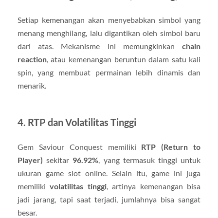
Setiap kemenangan akan menyebabkan simbol yang
menang menghilang, lalu digantikan oleh simbol baru
dari atas. Mekanisme ini memungkinkan
chain
reaction
, atau kemenangan beruntun dalam satu kali
spin, yang membuat permainan lebih dinamis dan
menarik.
4. RTP dan Volatilitas Tinggi
Gem Saviour Conquest memiliki
RTP (Return to
Player)
sekitar
96.92%
, yang termasuk tinggi untuk
ukuran game slot online. Selain itu, game ini juga
memiliki
volatilitas tinggi
, artinya kemenangan bisa
jadi jarang, tapi saat terjadi, jumlahnya bisa sangat
besar.