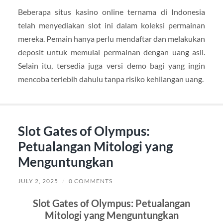
Beberapa situs kasino online ternama di Indonesia
telah menyediakan slot ini dalam koleksi permainan
mereka. Pemain hanya perlu mendaftar dan melakukan
deposit untuk memulai permainan dengan uang asli.
Selain itu, tersedia juga versi demo bagi yang ingin
mencoba terlebih dahulu tanpa risiko kehilangan uang.
Slot Gates of Olympus:
Petualangan Mitologi yang
Menguntungkan
JULY 2, 2025
/
0 COMMENTS
Slot Gates of Olympus: Petualangan
Mitologi yang Menguntungkan