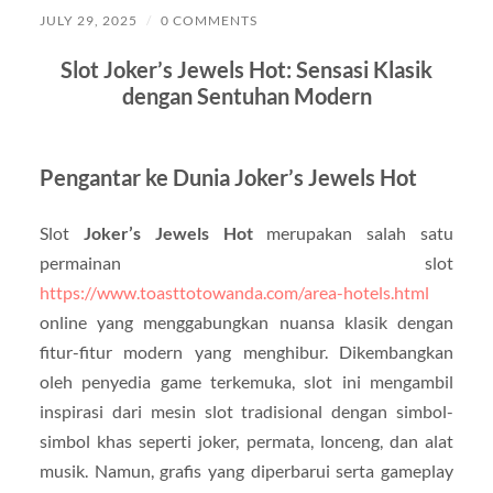
JULY 29, 2025
/
0 COMMENTS
Slot Joker’s Jewels Hot: Sensasi Klasik
dengan Sentuhan Modern
Pengantar ke Dunia Joker’s Jewels Hot
Slot
Joker’s Jewels Hot
merupakan salah satu
permainan slot
https://www.toasttotowanda.com/area-hotels.html
online yang menggabungkan nuansa klasik dengan
fitur-fitur modern yang menghibur. Dikembangkan
oleh penyedia game terkemuka, slot ini mengambil
inspirasi dari mesin slot tradisional dengan simbol-
simbol khas seperti joker, permata, lonceng, dan alat
musik. Namun, grafis yang diperbarui serta gameplay