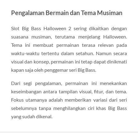
Pengalaman Bermain dan Tema Musiman
Slot Big Bass Halloween 2 sering dikaitkan dengan
suasana musiman, terutama menjelang Halloween.
Tema ini membuat permainan terasa relevan pada
waktu-waktu tertentu dalam setahun. Namun secara
visual dan konsep, permainan ini tetap dapat dinikmati
kapan saja oleh penggemar seri Big Bass.
Dari segi pengalaman, permainan ini menekankan
keseimbangan antara tampilan visual, fitur, dan tema.
Fokus utamanya adalah memberikan variasi dari seri
sebelumnya tanpa menghilangkan ciri khas Big Bass
yang sudah dikenal.