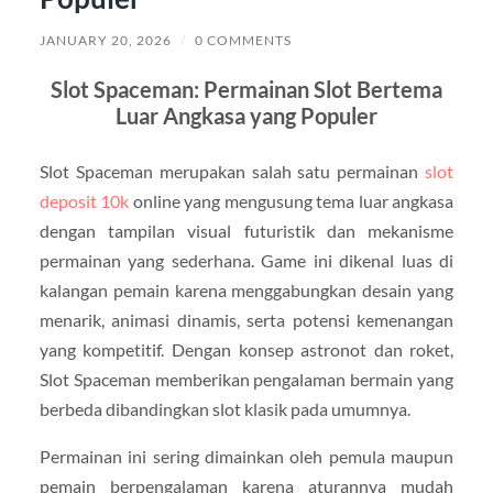
JANUARY 20, 2026
/
0 COMMENTS
Slot Spaceman: Permainan Slot Bertema
Luar Angkasa yang Populer
Slot Spaceman merupakan salah satu permainan
slot
deposit 10k
online yang mengusung tema luar angkasa
dengan tampilan visual futuristik dan mekanisme
permainan yang sederhana. Game ini dikenal luas di
kalangan pemain karena menggabungkan desain yang
menarik, animasi dinamis, serta potensi kemenangan
yang kompetitif. Dengan konsep astronot dan roket,
Slot Spaceman memberikan pengalaman bermain yang
berbeda dibandingkan slot klasik pada umumnya.
Permainan ini sering dimainkan oleh pemula maupun
pemain berpengalaman karena aturannya mudah