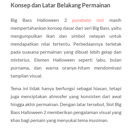
Konsep dan Latar Belakang Permainan
Big Bass Halloween 2
pusatwin slot
masih
mempertahankan konsep dasar dari seri Big Bass, yaitu
mengumpulkan ikan dan simbol nelayan untuk
mendapatkan nilai tertentu. Perbedaannya terletak
pada suasana permainan yang dibuat lebih gelap dan
misterius. Elemen Halloween seperti labu, bulan
purnama, dan warna oranye-hitam mendominasi
tampilan visual.
Tema ini tidak hanya berfungsi sebagai hiasan, tetapi
juga menciptakan atmosfer yang konsisten dari awal
hingga akhir permainan. Dengan latar tersebut, Slot Big
Bass Halloween 2 memberikan pengalaman visual yang
khas bagi pemain yang menyukai tema musiman.