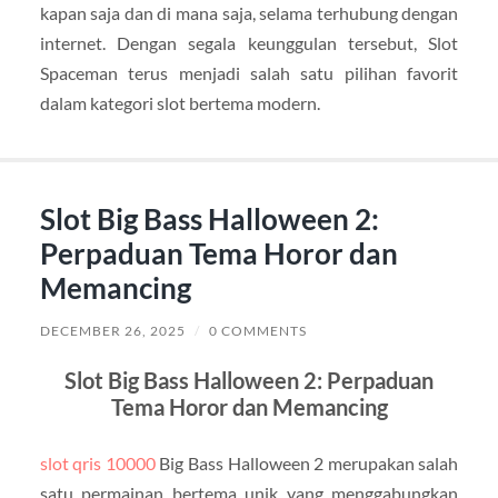
kapan saja dan di mana saja, selama terhubung dengan
internet. Dengan segala keunggulan tersebut, Slot
Spaceman terus menjadi salah satu pilihan favorit
dalam kategori slot bertema modern.
Slot Big Bass Halloween 2:
Perpaduan Tema Horor dan
Memancing
DECEMBER 26, 2025
/
0 COMMENTS
Slot Big Bass Halloween 2: Perpaduan
Tema Horor dan Memancing
slot qris 10000
Big Bass Halloween 2 merupakan salah
satu permainan bertema unik yang menggabungkan