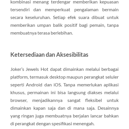
kombinasi menang terdengar memberikan kepuasan
tersendiri dan memperkuat pengalaman bermain
secara keseluruhan. Setiap efek suara dibuat untuk
memberikan umpan balik positif bagi pemain, tanpa
membuatnya terasa berlebihan.
Ketersediaan dan Aksesibilitas
Joker’s Jewels Hot dapat dimainkan melalui berbagai
platform, termasuk desktop maupun perangkat seluler
seperti Android dan iOS. Tanpa memerlukan aplikasi
khusus, permainan ini bisa langsung diakses melalui
browser, menjadikannya sangat fleksibel untuk
dimainkan kapan saja dan di mana saja. Desainnya
yang ringan juga membuatnya berjalan lancar bahkan
di perangkat dengan spesifikasi menengah.