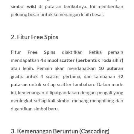
simbol
wild
di putaran berikutnya. Ini memberikan
peluang besar untuk kemenangan lebih besar.
2. Fitur Free Spins
Fitur
Free Spins
diaktifkan ketika pemain
mendapatkan
4 simbol scatter (berbentuk roda sihir)
atau lebih. Pemain akan mendapatkan
10 putaran
gratis
untuk 4 scatter pertama, dan tambahan
+2
putaran
untuk setiap scatter tambahan. Dalam mode
ini, kemenangan dilipatgandakan dengan pengali yang
meningkat setiap kali simbol menang menghilang dan
digantikan simbol baru.
3. Kemenangan Beruntun (Cascading)