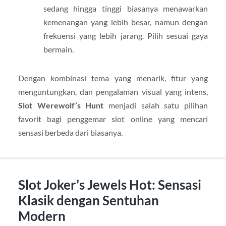
sedang hingga tinggi biasanya menawarkan
kemenangan yang lebih besar, namun dengan
frekuensi yang lebih jarang. Pilih sesuai gaya
bermain.
Dengan kombinasi tema yang menarik, fitur yang
menguntungkan, dan pengalaman visual yang intens,
Slot Werewolf’s Hunt
menjadi salah satu pilihan
favorit bagi penggemar slot online yang mencari
sensasi berbeda dari biasanya.
Slot Joker’s Jewels Hot: Sensasi
Klasik dengan Sentuhan
Modern