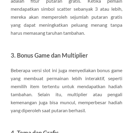
adalah fitur putaran gratis. Ketika pemain
mendapatkan simbol scatter sebanyak 3 atau lebih,
mereka akan memperoleh sejumlah putaran gratis
yang dapat meningkatkan peluang menang tanpa
harus memasang taruhan tambahan.
3. Bonus Game dan Multiplier
Beberapa versi slot ini juga menyediakan bonus game
yang membuat permainan lebih interaktif, seperti
memilih item tertentu untuk mendapatkan hadiah
tambahan. Selain itu, multiplier atau pengali
kemenangan juga bisa muncul, memperbesar hadiah
yang diperoleh saat putaran berhasil.
4. Tema dan Grafis