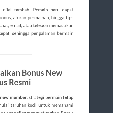
i nilai tambah. Pemain baru dapat
onus, aturan permainan, hingga tips
hat, email, atau telepon memastikan
cepat, sehingga pengalaman bermain
malkan Bonus New
us Resmi
 new member
, strategi bermain tetap
mulai taruhan kecil untuk memahami
an yang paling menguntungkan. Bonus