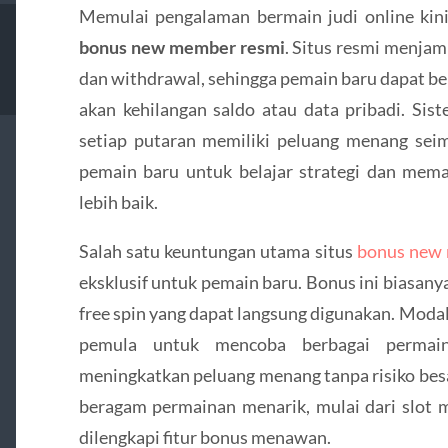
Memulai pengalaman bermain judi online kin
bonus new member resmi
. Situs resmi menja
dan withdrawal, sehingga pemain baru dapat b
akan kehilangan saldo atau data pribadi. Si
setiap putaran memiliki peluang menang se
pemain baru untuk belajar strategi dan me
lebih baik.
Salah satu keuntungan utama situs
bonus new
eksklusif untuk pemain baru. Bonus ini biasan
free spin yang dapat langsung digunakan. Mod
pemula untuk mencoba berbagai permaina
meningkatkan peluang menang tanpa risiko besa
beragam permainan menarik, mulai dari slot 
dilengkapi fitur bonus menawan.