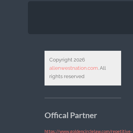
Copyright 2026
allenwestnation.com
. All
rights reserved
Offical Partner
https://www.goldencirclelaw.com/repetitive-