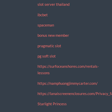
slot server thailand
ibcbet
spaceman
bonus new member
pragmatic slot
pg soft slot
https://surfoceanshores.com/rentals-
lessons
https://namphuongjimmycarter.com/
https://lanaiscreenenclosures.com/Privacy_S
Starlight Princess