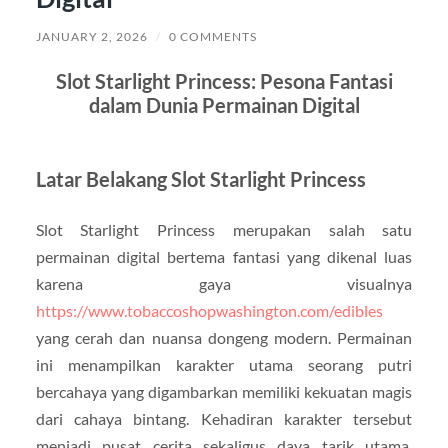
JANUARY 2, 2026
/
0 COMMENTS
Slot Starlight Princess: Pesona Fantasi
dalam Dunia Permainan Digital
Latar Belakang Slot Starlight Princess
Slot Starlight Princess merupakan salah satu
permainan digital bertema fantasi yang dikenal luas
karena gaya visualnya
https://www.tobaccoshopwashington.com/edibles
yang cerah dan nuansa dongeng modern. Permainan
ini menampilkan karakter utama seorang putri
bercahaya yang digambarkan memiliki kekuatan magis
dari cahaya bintang. Kehadiran karakter tersebut
menjadi pusat cerita sekaligus daya tarik utama,