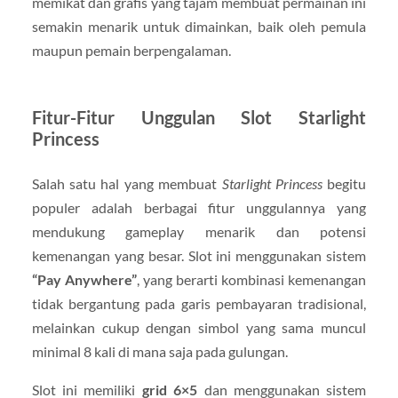
memikat dan grafis yang tajam membuat permainan ini
semakin menarik untuk dimainkan, baik oleh pemula
maupun pemain berpengalaman.
Fitur-Fitur Unggulan Slot Starlight
Princess
Salah satu hal yang membuat
Starlight Princess
begitu
populer adalah berbagai fitur unggulannya yang
mendukung gameplay menarik dan potensi
kemenangan yang besar. Slot ini menggunakan sistem
“Pay Anywhere”
, yang berarti kombinasi kemenangan
tidak bergantung pada garis pembayaran tradisional,
melainkan cukup dengan simbol yang sama muncul
minimal 8 kali di mana saja pada gulungan.
Slot ini memiliki
grid 6×5
dan menggunakan sistem