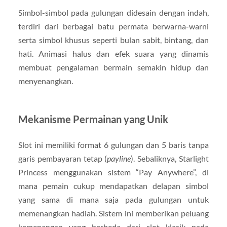
Simbol-simbol pada gulungan didesain dengan indah,
terdiri dari berbagai batu permata berwarna-warni
serta simbol khusus seperti bulan sabit, bintang, dan
hati. Animasi halus dan efek suara yang dinamis
membuat pengalaman bermain semakin hidup dan
menyenangkan.
Mekanisme Permainan yang Unik
Slot ini memiliki format 6 gulungan dan 5 baris tanpa
garis pembayaran tetap (
payline
). Sebaliknya, Starlight
Princess menggunakan sistem “Pay Anywhere”, di
mana pemain cukup mendapatkan delapan simbol
yang sama di mana saja pada gulungan untuk
memenangkan hadiah. Sistem ini memberikan peluang
kemenangan yang berbeda dari slot klasik pada