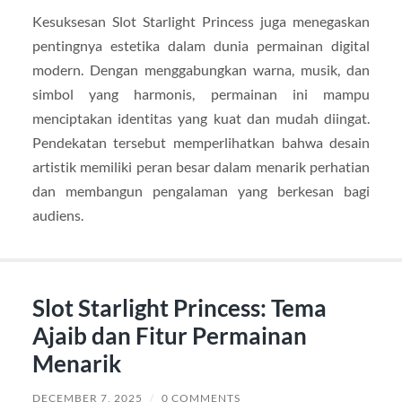
Kesuksesan Slot Starlight Princess juga menegaskan
pentingnya estetika dalam dunia permainan digital
modern. Dengan menggabungkan warna, musik, dan
simbol yang harmonis, permainan ini mampu
menciptakan identitas yang kuat dan mudah diingat.
Pendekatan tersebut memperlihatkan bahwa desain
artistik memiliki peran besar dalam menarik perhatian
dan membangun pengalaman yang berkesan bagi
audiens.
Slot Starlight Princess: Tema
Ajaib dan Fitur Permainan
Menarik
DECEMBER 7, 2025
/
0 COMMENTS