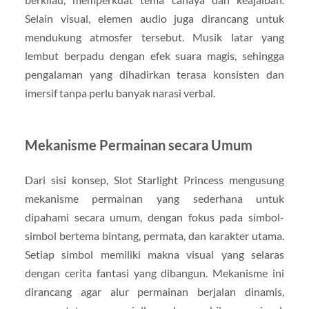
Selain visual, elemen audio juga dirancang untuk
mendukung atmosfer tersebut. Musik latar yang
lembut berpadu dengan efek suara magis, sehingga
pengalaman yang dihadirkan terasa konsisten dan
imersif tanpa perlu banyak narasi verbal.
Mekanisme Permainan secara Umum
Dari sisi konsep, Slot Starlight Princess mengusung
mekanisme permainan yang sederhana untuk
dipahami secara umum, dengan fokus pada simbol-
simbol bertema bintang, permata, dan karakter utama.
Setiap simbol memiliki makna visual yang selaras
dengan cerita fantasi yang dibangun. Mekanisme ini
dirancang agar alur permainan berjalan dinamis,