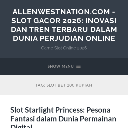
ALLENWESTNATION.COM -
SLOT GACOR 2026: INOVASI
DAN TREN TERBARU DALAM
DUNIA PERJUDIAN ONLINE
Game Slot Online 2026
SHOW MENU
TAG:
SLOT BET 200 RUPIAH
Slot Starlight Princess: Pesona
Fantasi dalam Dunia Permainan
Digital