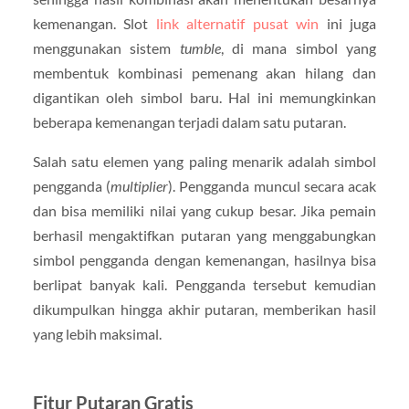
kemenangan. Slot
link alternatif pusat win
ini juga
menggunakan sistem
tumble
, di mana simbol yang
membentuk kombinasi pemenang akan hilang dan
digantikan oleh simbol baru. Hal ini memungkinkan
beberapa kemenangan terjadi dalam satu putaran.
Salah satu elemen yang paling menarik adalah simbol
pengganda (
multiplier
). Pengganda muncul secara acak
dan bisa memiliki nilai yang cukup besar. Jika pemain
berhasil mengaktifkan putaran yang menggabungkan
simbol pengganda dengan kemenangan, hasilnya bisa
berlipat banyak kali. Pengganda tersebut kemudian
dikumpulkan hingga akhir putaran, memberikan hasil
yang lebih maksimal.
Fitur Putaran Gratis