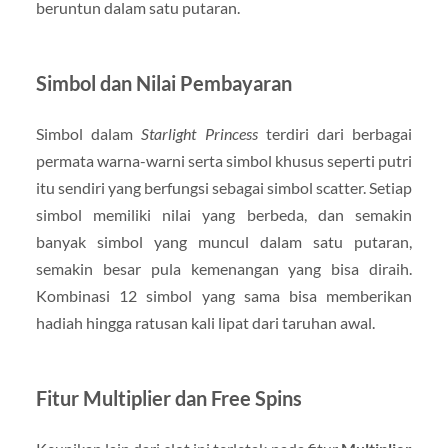
beruntun dalam satu putaran.
Simbol dan Nilai Pembayaran
Simbol dalam
Starlight Princess
terdiri dari berbagai
permata warna-warni serta simbol khusus seperti putri
itu sendiri yang berfungsi sebagai simbol scatter. Setiap
simbol memiliki nilai yang berbeda, dan semakin
banyak simbol yang muncul dalam satu putaran,
semakin besar pula kemenangan yang bisa diraih.
Kombinasi 12 simbol yang sama bisa memberikan
hadiah hingga ratusan kali lipat dari taruhan awal.
Fitur Multiplier dan Free Spins