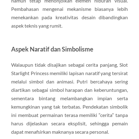
namun tetap menonjolkan elemen hiburan visual.
Pembahasan mengenai mekanisme biasanya lebih
menekankan pada kreativitas desain dibandingkan
aspek teknis yang rumit.
Aspek Naratif dan Simbolisme
Walaupun tidak disajikan sebagai cerita panjang, Slot
Starlight Princess memiliki lapisan naratif yang tersirat
melalui simbol dan animasi. Putri bercahaya sering
diartikan sebagai simbol harapan dan keberuntungan,
sementara bintang melambangkan impian serta
kemungkinan yang tak terbatas. Pendekatan simbolik
ini membuat permainan terasa memiliki “cerita” tanpa
harus dijelaskan secara eksplisit, sehingga pemain
dapat menafsirkan maknanya secara personal.