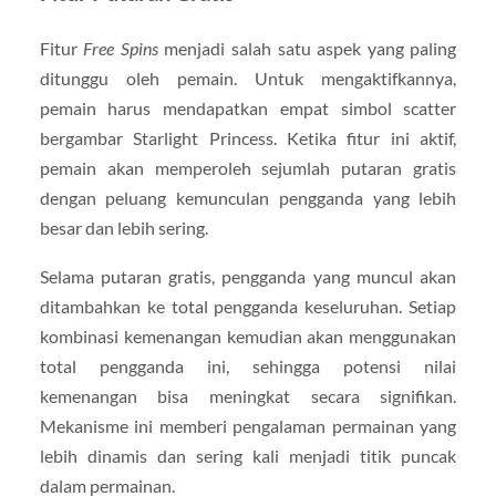
Fitur
Free Spins
menjadi salah satu aspek yang paling
ditunggu oleh pemain. Untuk mengaktifkannya,
pemain harus mendapatkan empat simbol scatter
bergambar Starlight Princess. Ketika fitur ini aktif,
pemain akan memperoleh sejumlah putaran gratis
dengan peluang kemunculan pengganda yang lebih
besar dan lebih sering.
Selama putaran gratis, pengganda yang muncul akan
ditambahkan ke total pengganda keseluruhan. Setiap
kombinasi kemenangan kemudian akan menggunakan
total pengganda ini, sehingga potensi nilai
kemenangan bisa meningkat secara signifikan.
Mekanisme ini memberi pengalaman permainan yang
lebih dinamis dan sering kali menjadi titik puncak
dalam permainan.