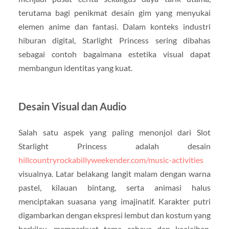
terutama bagi penikmat desain gim yang menyukai
elemen anime dan fantasi. Dalam konteks industri
hiburan digital, Starlight Princess sering dibahas
sebagai contoh bagaimana estetika visual dapat
membangun identitas yang kuat.
Desain Visual dan Audio
Salah satu aspek yang paling menonjol dari Slot
Starlight Princess adalah desain
hillcountryrockabillyweekender.com/music-activities
visualnya. Latar belakang langit malam dengan warna
pastel, kilauan bintang, serta animasi halus
menciptakan suasana yang imajinatif. Karakter putri
digambarkan dengan ekspresi lembut dan kostum yang
berkilau, memperkuat tema cahaya dan keajaiban.