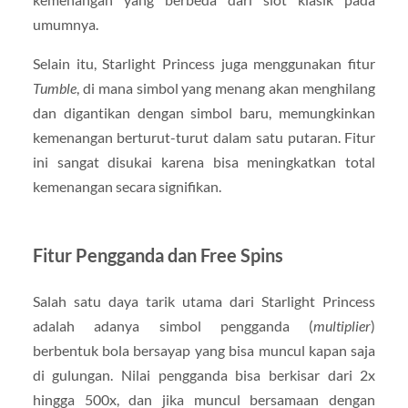
umumnya.
Selain itu, Starlight Princess juga menggunakan fitur
Tumble
, di mana simbol yang menang akan menghilang
dan digantikan dengan simbol baru, memungkinkan
kemenangan berturut-turut dalam satu putaran. Fitur
ini sangat disukai karena bisa meningkatkan total
kemenangan secara signifikan.
Fitur Pengganda dan Free Spins
Salah satu daya tarik utama dari Starlight Princess
adalah adanya simbol pengganda (
multiplier
)
berbentuk bola bersayap yang bisa muncul kapan saja
di gulungan. Nilai pengganda bisa berkisar dari 2x
hingga 500x, dan jika muncul bersamaan dengan