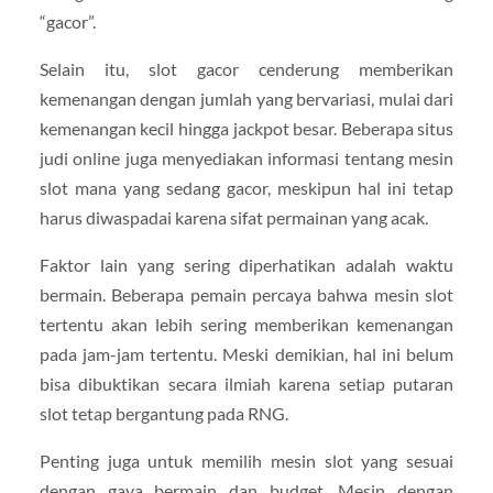
“gacor”.
Selain itu, slot gacor cenderung memberikan
kemenangan dengan jumlah yang bervariasi, mulai dari
kemenangan kecil hingga jackpot besar. Beberapa situs
judi online juga menyediakan informasi tentang mesin
slot mana yang sedang gacor, meskipun hal ini tetap
harus diwaspadai karena sifat permainan yang acak.
Faktor lain yang sering diperhatikan adalah waktu
bermain. Beberapa pemain percaya bahwa mesin slot
tertentu akan lebih sering memberikan kemenangan
pada jam-jam tertentu. Meski demikian, hal ini belum
bisa dibuktikan secara ilmiah karena setiap putaran
slot tetap bergantung pada RNG.
Penting juga untuk memilih mesin slot yang sesuai
dengan gaya bermain dan budget. Mesin dengan