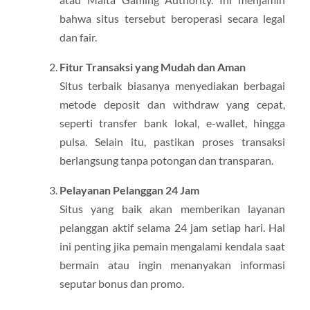
bahwa situs tersebut beroperasi secara legal
dan fair.
Fitur Transaksi yang Mudah dan Aman
Situs terbaik biasanya menyediakan berbagai
metode deposit dan withdraw yang cepat,
seperti transfer bank lokal, e-wallet, hingga
pulsa. Selain itu, pastikan proses transaksi
berlangsung tanpa potongan dan transparan.
Pelayanan Pelanggan 24 Jam
Situs yang baik akan memberikan layanan
pelanggan aktif selama 24 jam setiap hari. Hal
ini penting jika pemain mengalami kendala saat
bermain atau ingin menanyakan informasi
seputar bonus dan promo.