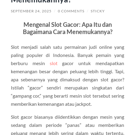
SEPTEMBER 24, 2025
/
0 COMMENTS
/
STICKY
Mengenal Slot Gacor: Apa Itu dan
Bagaimana Cara Menemukannya?
Slot menjadi salah satu permainan judi online yang
paling populer di Indonesia. Banyak pemain yang
berburu mesin
slot
gacor untuk mendapatkan
kemenangan besar dengan peluang lebih tinggi. Tapi,
apa sebenarnya yang dimaksud dengan slot gacor?
Istilah “gacor” sendiri merupakan singkatan dari
“gampang cor,” yang berarti mesin slot tersebut sering
memberikan kemenangan atau jackpot.
Slot gacor biasanya diidentikkan dengan mesin yang
sedang dalam periode “panas” atau memberikan
peluang menang lebih sering dalam waktu tertentu.