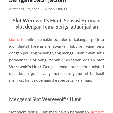
OCTOBER 17, 2025
/
0 COMMENTS
Slot Werewolf’s Hunt: Sensasi Bermain
Slot dengan Tema Serigala Jadi-jadian
slot qris
online semakin populer di kalangan pecinta
judi digital karena menawarkan hiburan yang seru
dengan peluang menang yang menggiurkan. Salah satu
permainan slot yang menarik perhatian adalah
Slot
Werewolf’s Hunt
. Dengan tema horor penuh misteri
dan desain grafis yang memukau, game ini berhasil
memikat banyak pemain dari berbagai kalangan.
Mengenal Slot Werewolf’s Hunt
Slot Werewolf’s Hunt merupakan permainan
slot bet