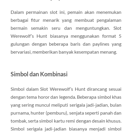
Dalam permainan slot ini, pemain akan menemukan
berbagai fitur menarik yang membuat pengalaman
bermain semakin seru dan menguntungkan. Slot
Werewolf’s Hunt biasanya menggunakan format 5
gulungan dengan beberapa baris dan paylines yang
bervariasi, memberikan banyak kesempatan menang.
Simbol dan Kombinasi
Simbol dalam Slot Werewolf’s Hunt dirancang sesuai
dengan tema horor dan legenda. Beberapa simbol khas
yang sering muncul meliputi serigala jadi-jadian, bulan
purnama, hunter (pemburu), senjata seperti panah dan
tombak, serta simbol kartu remi dengan desain khusus.
Simbol serigala jadi-jadian biasanya menjadi simbol