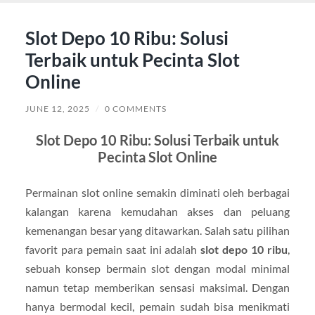
Slot Depo 10 Ribu: Solusi
Terbaik untuk Pecinta Slot
Online
JUNE 12, 2025
/
0 COMMENTS
Slot Depo 10 Ribu: Solusi Terbaik untuk
Pecinta Slot Online
Permainan slot online semakin diminati oleh berbagai
kalangan karena kemudahan akses dan peluang
kemenangan besar yang ditawarkan. Salah satu pilihan
favorit para pemain saat ini adalah
slot depo 10 ribu
,
sebuah konsep bermain slot dengan modal minimal
namun tetap memberikan sensasi maksimal. Dengan
hanya bermodal kecil, pemain sudah bisa menikmati