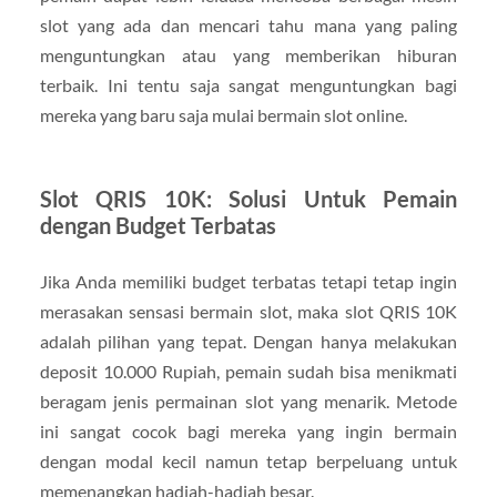
slot yang ada dan mencari tahu mana yang paling
menguntungkan atau yang memberikan hiburan
terbaik. Ini tentu saja sangat menguntungkan bagi
mereka yang baru saja mulai bermain slot online.
Slot QRIS 10K: Solusi Untuk Pemain
dengan Budget Terbatas
Jika Anda memiliki budget terbatas tetapi tetap ingin
merasakan sensasi bermain slot, maka slot QRIS 10K
adalah pilihan yang tepat. Dengan hanya melakukan
deposit 10.000 Rupiah, pemain sudah bisa menikmati
beragam jenis permainan slot yang menarik. Metode
ini sangat cocok bagi mereka yang ingin bermain
dengan modal kecil namun tetap berpeluang untuk
memenangkan hadiah-hadiah besar.