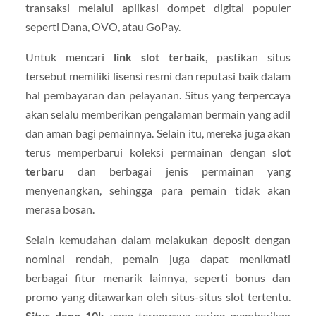
transaksi melalui aplikasi dompet digital populer
seperti Dana, OVO, atau GoPay.
Untuk mencari
link slot terbaik
, pastikan situs
tersebut memiliki lisensi resmi dan reputasi baik dalam
hal pembayaran dan pelayanan. Situs yang terpercaya
akan selalu memberikan pengalaman bermain yang adil
dan aman bagi pemainnya. Selain itu, mereka juga akan
terus memperbarui koleksi permainan dengan
slot
terbaru
dan berbagai jenis permainan yang
menyenangkan, sehingga para pemain tidak akan
merasa bosan.
Selain kemudahan dalam melakukan deposit dengan
nominal rendah, pemain juga dapat menikmati
berbagai fitur menarik lainnya, seperti bonus dan
promo yang ditawarkan oleh situs-situs slot tertentu.
Situs depo 10k
yang terpercaya sering memberikan