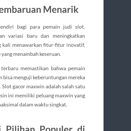
 Pembaruan Menarik
endiri bagi para pemain judi slot.
n variasi baru dan meningkatkan
kali menawarkan fitur-fitur inovatif,
ame yang menambah keseruan.
ot terbaru memastikan bahwa pemain
dan bisa menguji keberuntungan mereka
. Slot gacor maxwin adalah salah satu
mesin ini memiliki peluang maxwin yang
aksimal dalam waktu singkat.
 Pilihan Populer di