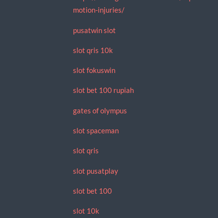
motion-injuries/
pusatwin slot
slot qris 10k
slot fokuswin
slot bet 100 rupiah
gates of olympus
slot spaceman
slot qris
slot pusatplay
slot bet 100
slot 10k