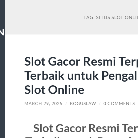
TAG:
SITUS SLOT ONL
N.COM
Slot Gacor Resmi Ter
Terbaik untuk Penga
Slot Online
MARCH 29, 2025
/
BOGUSLAW
/
0 COMMENTS
Slot Gacor Resmi Ter