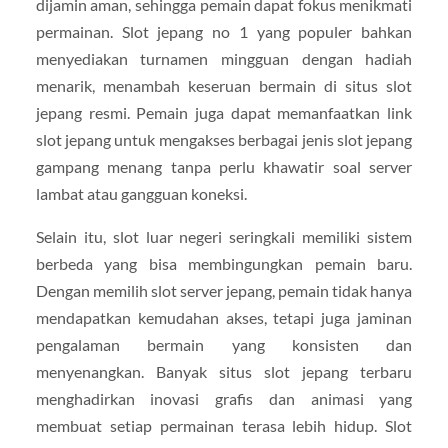
dijamin aman, sehingga pemain dapat fokus menikmati
permainan. Slot jepang no 1 yang populer bahkan
menyediakan turnamen mingguan dengan hadiah
menarik, menambah keseruan bermain di situs slot
jepang resmi. Pemain juga dapat memanfaatkan link
slot jepang untuk mengakses berbagai jenis slot jepang
gampang menang tanpa perlu khawatir soal server
lambat atau gangguan koneksi.
Selain itu, slot luar negeri seringkali memiliki sistem
berbeda yang bisa membingungkan pemain baru.
Dengan memilih slot server jepang, pemain tidak hanya
mendapatkan kemudahan akses, tetapi juga jaminan
pengalaman bermain yang konsisten dan
menyenangkan. Banyak situs slot jepang terbaru
menghadirkan inovasi grafis dan animasi yang
membuat setiap permainan terasa lebih hidup. Slot