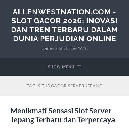
ALLENWESTNATION.COM -
SLOT GACOR 2026: INOVASI
DAN TREN TERBARU DALAM
DUNIA PERJUDIAN ONLINE
Game Slot Online 2026
SHOW MENU
TAG:
SITUS GACOR SERVER JEPANG
Menikmati Sensasi Slot Server
Jepang Terbaru dan Terpercaya