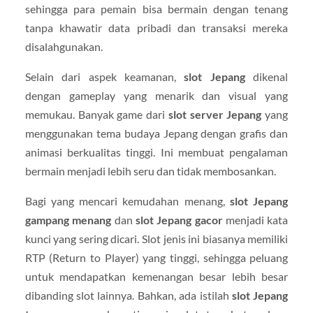
sehingga para pemain bisa bermain dengan tenang
tanpa khawatir data pribadi dan transaksi mereka
disalahgunakan.
Selain dari aspek keamanan,
slot Jepang
dikenal
dengan gameplay yang menarik dan visual yang
memukau. Banyak game dari
slot server Jepang
yang
menggunakan tema budaya Jepang dengan grafis dan
animasi berkualitas tinggi. Ini membuat pengalaman
bermain menjadi lebih seru dan tidak membosankan.
Bagi yang mencari kemudahan menang,
slot Jepang
gampang menang
dan
slot Jepang gacor
menjadi kata
kunci yang sering dicari. Slot jenis ini biasanya memiliki
RTP (Return to Player) yang tinggi, sehingga peluang
untuk mendapatkan kemenangan besar lebih besar
dibanding slot lainnya. Bahkan, ada istilah
slot Jepang