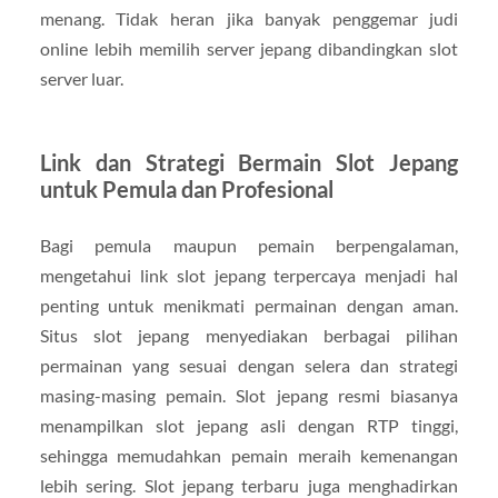
menang. Tidak heran jika banyak penggemar judi
online lebih memilih server jepang dibandingkan slot
server luar.
Link dan Strategi Bermain Slot Jepang
untuk Pemula dan Profesional
Bagi pemula maupun pemain berpengalaman,
mengetahui link slot jepang terpercaya menjadi hal
penting untuk menikmati permainan dengan aman.
Situs slot jepang menyediakan berbagai pilihan
permainan yang sesuai dengan selera dan strategi
masing-masing pemain. Slot jepang resmi biasanya
menampilkan slot jepang asli dengan RTP tinggi,
sehingga memudahkan pemain meraih kemenangan
lebih sering. Slot jepang terbaru juga menghadirkan