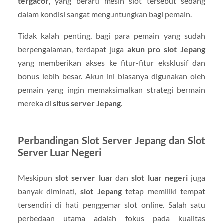
tergacor
, yang berarti mesin slot tersebut sedang
dalam kondisi sangat menguntungkan bagi pemain.
Tidak kalah penting, bagi para pemain yang sudah
berpengalaman, terdapat juga
akun pro slot Jepang
yang memberikan akses ke fitur-fitur eksklusif dan
bonus lebih besar. Akun ini biasanya digunakan oleh
pemain yang ingin memaksimalkan strategi bermain
mereka di
situs server Jepang
.
Perbandingan Slot Server Jepang dan Slot
Server Luar Negeri
Meskipun
slot server luar
dan
slot luar negeri
juga
banyak diminati,
slot Jepang
tetap memiliki tempat
tersendiri di hati penggemar slot online. Salah satu
perbedaan utama adalah fokus pada kualitas