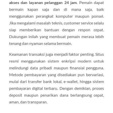
akses dan layanan pelanggan 24 jam
. Pemain dapat
bermain kapan saja dan di mana saja, baik
menggunakan perangkat komputer maupun ponsel.
Jika mengalami masalah teknis, customer service selalu
siap memberikan bantuan dengan respon cepat.
Dukungan inilah yang membuat pemain merasa lebih
tenang dan nyaman selama bermain.
Keamanan transaksi juga menjadi faktor penting. Situs
resmi menggunakan sistem enkripsi modern untuk
melindungi data pribadi maupun finansial pengguna.
Metode pembayaran yang disediakan pun bervariasi,
mulai dari transfer bank lokal, e-wallet, hingga sistem
pembayaran digital terbaru. Dengan demikian, proses
deposit maupun penarikan dana berlangsung cepat,
aman, dan transparan.