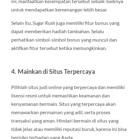
ini, manfaatkan kesempatan tersebut sebaik-baiknya
untuk mendapatkan kemenangan lebih besar.
Selain itu,
Sugar Rush
juga memiliki fitur bonus yang
dapat memberikan hadiah tambahan. Selalu
perhatikan simbol-simbol bonus yang muncul dan
aktifkan fitur tersebut ketika memungkinkan.
4.
Mainkan di Situs Terpercaya
Pilihlah situs judi online yang terpercaya dan memiliki
lisensi resmi untuk memastikan keamanan dan
kenyamanan bermain. Situs yang terpercaya akan
menawarkan permainan yang adil, serta proses
transaksi yang aman. Hindari bermain di situs yang
tidak jelas atau memiliki reputasi buruk, karena ini bisa
berisiko terhadap uang Anda.