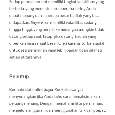
Setiap permainan slot memiliki tingkat volatilitas yang
berbeda, yang menentukan seberapa sering Anda
dapat menang dan seberapa besar hadiah yang bisa
didapatkan.
Sugar Rush
memiliki volatilitas sedang
hingga tinggi, yang berarti kemenangan mungkin tidak
datang setiap saat, tetapi jika datang, hadiah yang
diberikan bisa sangat besar. Oleh karena itu, bersiaplah
untuk sesi permainan yang lebih panjang dan nikmati
setiap putarannya.
Penutup
Bermain slot online
Sugar Rush
bisa sangat
menyenangkan jika Anda tahu cara memaksimalkan
peluang menang. Dengan memahami fitur permainan,
mengelola anggaran, dan menggunakan trik yang tepat,