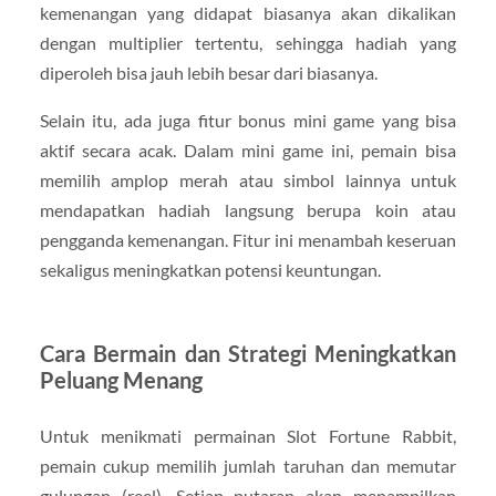
kemenangan yang didapat biasanya akan dikalikan
dengan multiplier tertentu, sehingga hadiah yang
diperoleh bisa jauh lebih besar dari biasanya.
Selain itu, ada juga fitur bonus mini game yang bisa
aktif secara acak. Dalam mini game ini, pemain bisa
memilih amplop merah atau simbol lainnya untuk
mendapatkan hadiah langsung berupa koin atau
pengganda kemenangan. Fitur ini menambah keseruan
sekaligus meningkatkan potensi keuntungan.
Cara Bermain dan Strategi Meningkatkan
Peluang Menang
Untuk menikmati permainan Slot Fortune Rabbit,
pemain cukup memilih jumlah taruhan dan memutar
gulungan (reel). Setiap putaran akan menampilkan