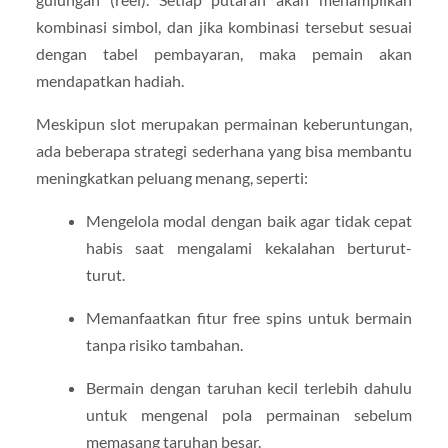
kombinasi simbol, dan jika kombinasi tersebut sesuai
dengan tabel pembayaran, maka pemain akan
mendapatkan hadiah.
Meskipun slot merupakan permainan keberuntungan,
ada beberapa strategi sederhana yang bisa membantu
meningkatkan peluang menang, seperti:
Mengelola modal dengan baik agar tidak cepat
habis saat mengalami kekalahan berturut-
turut.
Memanfaatkan fitur free spins untuk bermain
tanpa risiko tambahan.
Bermain dengan taruhan kecil terlebih dahulu
untuk mengenal pola permainan sebelum
memasang taruhan besar.