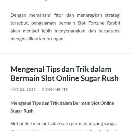
Dengan memahami fitur dan menerapkan strategi
tersebut, pengalaman bermain Slot Fortune Rabbit
akan menjadi lebih menyenangkan dan berpotensi
menghasilkan keuntungan.
Mengenal Tips dan Trik dalam
Bermain Slot Online Sugar Rush
MAY 21, 2025
/
0 COMMENTS
Mengenal Tips dan Trik dalam Bermain Slot Online
Sugar Rush
Slot online menjadi salah satu permainan yang sangat