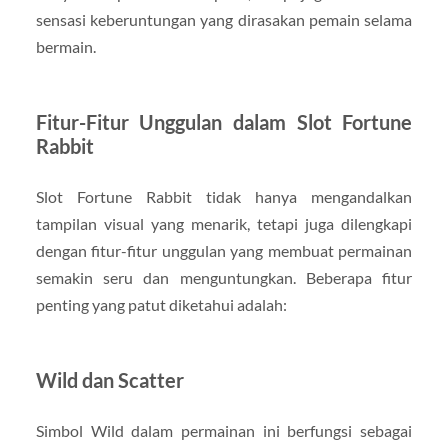
sensasi keberuntungan yang dirasakan pemain selama
bermain.
Fitur-Fitur Unggulan dalam Slot Fortune
Rabbit
Slot Fortune Rabbit tidak hanya mengandalkan
tampilan visual yang menarik, tetapi juga dilengkapi
dengan fitur-fitur unggulan yang membuat permainan
semakin seru dan menguntungkan. Beberapa fitur
penting yang patut diketahui adalah:
Wild dan Scatter
Simbol Wild dalam permainan ini berfungsi sebagai