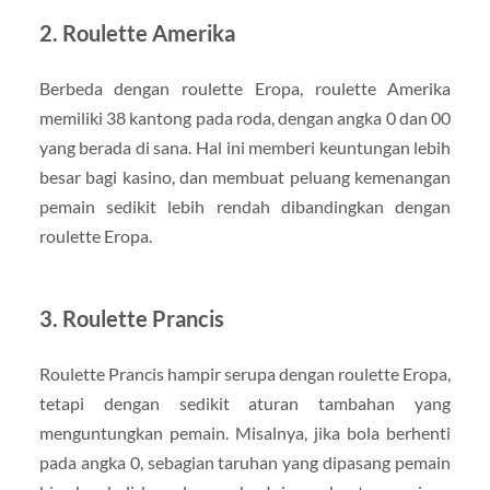
2. Roulette Amerika
Berbeda dengan roulette Eropa, roulette Amerika
memiliki 38 kantong pada roda, dengan angka 0 dan 00
yang berada di sana. Hal ini memberi keuntungan lebih
besar bagi kasino, dan membuat peluang kemenangan
pemain sedikit lebih rendah dibandingkan dengan
roulette Eropa.
3. Roulette Prancis
Roulette Prancis hampir serupa dengan roulette Eropa,
tetapi dengan sedikit aturan tambahan yang
menguntungkan pemain. Misalnya, jika bola berhenti
pada angka 0, sebagian taruhan yang dipasang pemain