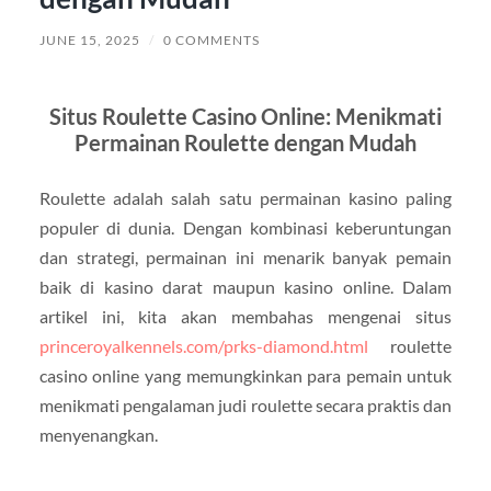
JUNE 15, 2025
/
0 COMMENTS
Situs Roulette Casino Online: Menikmati
Permainan Roulette dengan Mudah
Roulette adalah salah satu permainan kasino paling
populer di dunia. Dengan kombinasi keberuntungan
dan strategi, permainan ini menarik banyak pemain
baik di kasino darat maupun kasino online. Dalam
artikel ini, kita akan membahas mengenai situs
princeroyalkennels.com/prks-diamond.html
roulette
casino online yang memungkinkan para pemain untuk
menikmati pengalaman judi roulette secara praktis dan
menyenangkan.