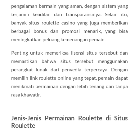
pengalaman bermain yang aman, dengan sistem yang
terjamin keadilan dan transparansinya. Selain itu,
banyak situs roulette casino yang juga memberikan
berbagai bonus dan promosi menarik, yang bisa
meningkatkan peluang kemenangan pemain.
Penting untuk memeriksa lisensi situs tersebut dan
memastikan bahwa situs tersebut menggunakan
perangkat lunak dari penyedia terpercaya. Dengan
memilih link roulette online yang tepat, pemain dapat
menikmati permainan dengan lebih tenang dan tanpa
rasa khawatir.
Jenis-Jenis Permainan Roulette di Situs
Roulette