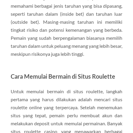
memahami berbagai jenis taruhan yang bisa dipasang,
seperti taruhan dalam (inside bet) dan taruhan luar
(outside bet). Masing-masing taruhan ini memiliki
tingkat risiko dan potensi kemenangan yang berbeda.
Pemain yang sudah berpengalaman biasanya memilih
taruhan dalam untuk peluang menang yang lebih besar,
meskipun risikonya juga lebih tinggi.
Cara Memulai Bermain di Situs Roulette
Untuk memulai bermain di situs roulette, langkah
pertama yang harus dilakukan adalah mencari situs
roulette online yang terpercaya. Setelah menemukan
situs yang tepat, pemain perlu membuat akun dan
melakukan deposit untuk memulai permainan. Banyak
situs roulette casino yang menawarkan berbagai