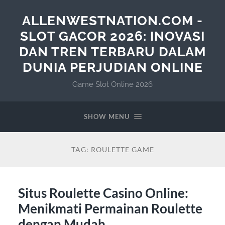
ALLENWESTNATION.COM -
SLOT GACOR 2026: INOVASI
DAN TREN TERBARU DALAM
DUNIA PERJUDIAN ONLINE
Game Slot Online 2026
SHOW MENU
TAG:
ROULETTE GAME
Situs Roulette Casino Online:
Menikmati Permainan Roulette
dengan Mudah