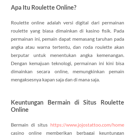
Apa Itu Roulette Online?
Roulette online adalah versi digital dari permainan
roulette yang biasa dimainkan di kasino fisik. Pada
permainan ini, pemain dapat memasang taruhan pada
angka atau warna tertentu, dan roda roulette akan
berputar untuk menentukan angka kemenangan.
Dengan kemajuan teknologi, permainan ini kini bisa
dimainkan secara online, memungkinkan pemain
mengaksesnya kapan saja dan di mana saja.
Keuntungan Bermain di Situs Roulette
Online
Bermain di situs
https://www.jojostattoo.com/home
casino online memberikan berbagai keuntungan