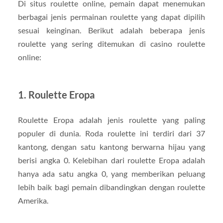
Di situs roulette online, pemain dapat menemukan
berbagai jenis permainan roulette yang dapat dipilih
sesuai keinginan. Berikut adalah beberapa jenis
roulette yang sering ditemukan di casino roulette
online:
1. Roulette Eropa
Roulette Eropa adalah jenis roulette yang paling
populer di dunia. Roda roulette ini terdiri dari 37
kantong, dengan satu kantong berwarna hijau yang
berisi angka 0. Kelebihan dari roulette Eropa adalah
hanya ada satu angka 0, yang memberikan peluang
lebih baik bagi pemain dibandingkan dengan roulette
Amerika.