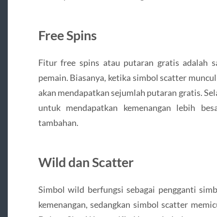
Free Spins
Fitur free spins atau putaran gratis adalah 
pemain. Biasanya, ketika simbol scatter muncul
akan mendapatkan sejumlah putaran gratis. Sel
untuk mendapatkan kemenangan lebih bes
tambahan.
Wild dan Scatter
Simbol wild berfungsi sebagai pengganti sim
kemenangan, sedangkan simbol scatter memicu 