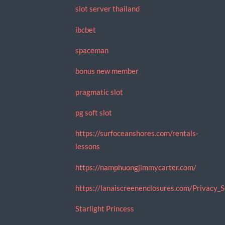
slot server thailand
ibcbet
spaceman
bonus new member
pragmatic slot
pg soft slot
https://surfoceanshores.com/rentals-
lessons
https://namphuongjimmycarter.com/
https://lanaiscreenenclosures.com/Privacy_S
Starlight Princess