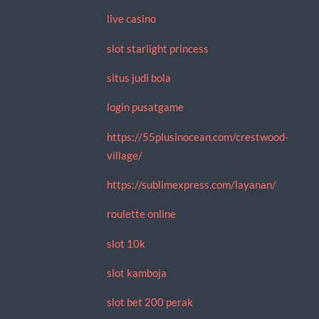
live casino
slot starlight princess
situs judi bola
login pusatgame
https://55plusinocean.com/crestwood-
village/
https://sublimexpress.com/layanan/
roulette online
slot 10k
slot kamboja
slot bet 200 perak