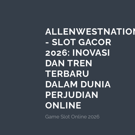
ALLENWESTNATIO
- SLOT GACOR
2026: INOVASI
DAN TREN
TERBARU
DALAM DUNIA
PERJUDIAN
ONLINE
Game Slot Online 2026