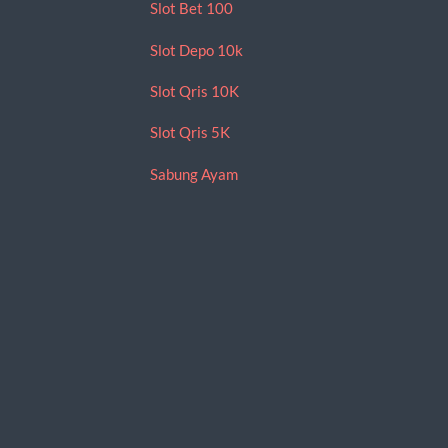
Slot Bet 100
Slot Depo 10k
Slot Qris 10K
Slot Qris 5K
Sabung Ayam