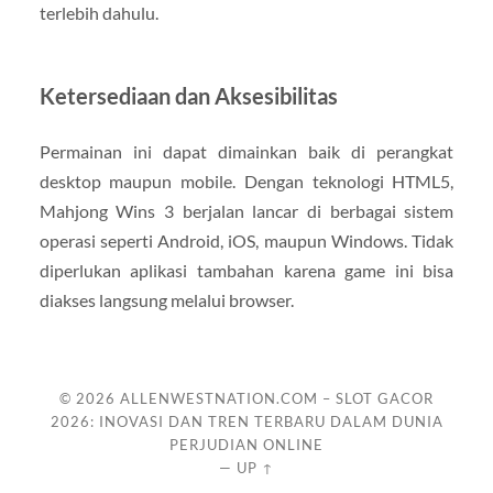
terlebih dahulu.
Ketersediaan dan Aksesibilitas
Permainan ini dapat dimainkan baik di perangkat
desktop maupun mobile. Dengan teknologi HTML5,
Mahjong Wins 3 berjalan lancar di berbagai sistem
operasi seperti Android, iOS, maupun Windows. Tidak
diperlukan aplikasi tambahan karena game ini bisa
diakses langsung melalui browser.
© 2026
ALLENWESTNATION.COM – SLOT GACOR
2026: INOVASI DAN TREN TERBARU DALAM DUNIA
PERJUDIAN ONLINE
—
UP ↑