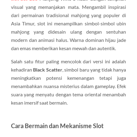
visual yang memanjakan mata. Mengambil inspirasi
dari permainan tradisional mahjong yang populer di
Asia Timur, slot ini menampilkan simbol-simbol ubin
mahjong yang didesain ulang dengan sentuhan
modern dan animasi halus. Warna dominan hijau jade
dan emas memberikan kesan mewah dan autentik.
Salah satu fitur paling mencolok dari versi ini adalah
kehadiran
Black Scatter
, simbol baru yang tidak hanya
meningkatkan potensi kemenangan tetapi juga
menambahkan nuansa misterius dalam gameplay. Efek
suara yang menyatu dengan tema oriental menambah
kesan imersif saat bermain.
Cara Bermain dan Mekanisme Slot