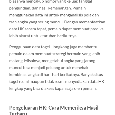
biasanya mencakup nomor yang keluar, tanggal
pengundian, dan hasil kemenangan. Pemain
menggunakan data ini untuk menganalisis pola dan
tren angka yang sering muncul. Dengan memanfaatkan
data HK secara tepat, pemain dapat membuat prediksi
lebih akurat untuk taruhan berikutnya.
Penggunaan data togel Hongkong juga membantu
pemain dalam membuat strategi bermain yang lebih
matang. Misalnya, mengetahui angka yang jarang
muncul bisa menjadi peluang untuk menebak
kombinasi angka di hari-hari berikutnya. Banyak situs
togel resmi maupun tidak resmi menyediakan data HK
lengkap yang bisa diakses kapan saja oleh pemain.
Pengeluaran HK: Cara Memeriksa Hasil
Terbaru