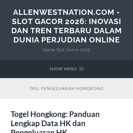
ALLENWESTNATION.COM -
SLOT GACOR 2026: INOVASI
DAN TREN TERBARU DALAM
DUNIA PERJUDIAN ONLINE
Game Slot Online 2026
SHOW MENU
TAG:
PENGELUARAN HONGKONG
Togel Hongkong: Panduan
Lengkap Data HK dan
Pengeluaran HK