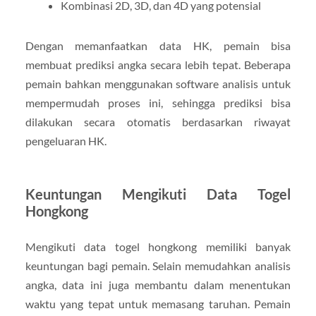
Kombinasi 2D, 3D, dan 4D yang potensial
Dengan memanfaatkan data HK, pemain bisa
membuat prediksi angka secara lebih tepat. Beberapa
pemain bahkan menggunakan software analisis untuk
mempermudah proses ini, sehingga prediksi bisa
dilakukan secara otomatis berdasarkan riwayat
pengeluaran HK.
Keuntungan Mengikuti Data Togel
Hongkong
Mengikuti data togel hongkong memiliki banyak
keuntungan bagi pemain. Selain memudahkan analisis
angka, data ini juga membantu dalam menentukan
waktu yang tepat untuk memasang taruhan. Pemain