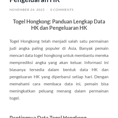
NOVEMBER 24, 2025
/
0 COMMENTS
Togel Hongkong: Panduan Lengkap Data
HK dan Pengeluaran HK
Togel Hongkong telah menjadi salah satu permainan
judi angka paling populer di Asia. Banyak pemain
mencari data togel hongkong untuk membantu mereka
memprediksi angka yang akan keluar. Informasi ini
biasanya tersedia dalam bentuk data HK dan
pengeluaran HK yang diperbarui setiap hari. Dengan
memahami cara membaca data ini, pemain bisa
meningkatkan peluang menang dalam permainan
togel.
Pentingnya Data Togel Hongkong