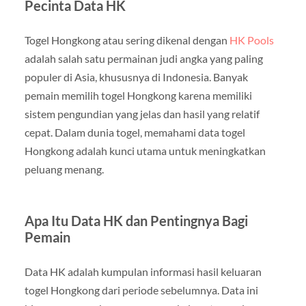
Pecinta Data HK
Togel Hongkong atau sering dikenal dengan
HK Pools
adalah salah satu permainan judi angka yang paling
populer di Asia, khususnya di Indonesia. Banyak
pemain memilih togel Hongkong karena memiliki
sistem pengundian yang jelas dan hasil yang relatif
cepat. Dalam dunia togel, memahami data togel
Hongkong adalah kunci utama untuk meningkatkan
peluang menang.
Apa Itu Data HK dan Pentingnya Bagi
Pemain
Data HK adalah kumpulan informasi hasil keluaran
togel Hongkong dari periode sebelumnya. Data ini