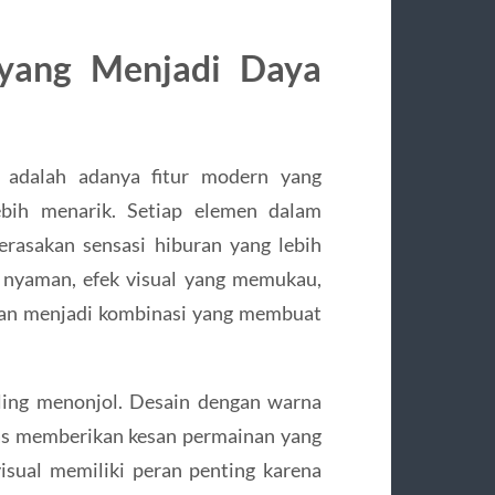
yang Menjadi Daya
 adalah adanya fitur modern yang
bih menarik. Setiap elemen dalam
rasakan sensasi hiburan yang lebih
 nyaman, efek visual yang memukau,
kan menjadi kombinasi yang membuat
aling menonjol. Desain dengan warna
tas memberikan kesan permainan yang
visual memiliki peran penting karena