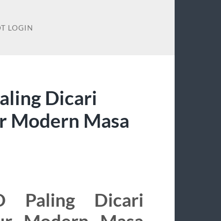
OT LOGIN
aling Dicari
ur Modern Masa
D Paling Dicari
tur Modern Masa