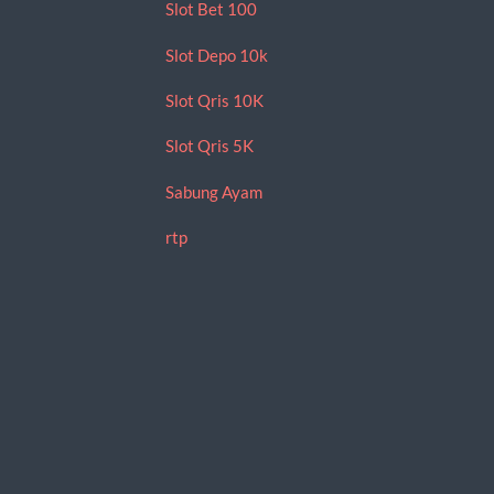
Slot Bet 100
Slot Depo 10k
Slot Qris 10K
Slot Qris 5K
Sabung Ayam
rtp