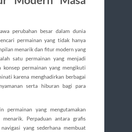
bawa perubahan besar dalam dunia
mencari permainan yang tidak hanya
mpilan menarik dan fitur modern yang
lah satu permainan yang menjadi
n konsep permainan yang mengikuti
inati karena menghadirkan berbagai
nyamanan serta hiburan bagi para
ain permainan yang mengutamakan
 menarik. Perpaduan antara grafis
em navigasi yang sederhana membuat