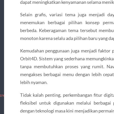
dapat meningkatkan kenyamanan selama menik
Selain grafis, variasi tema juga menjadi da
menemukan berbagai pilihan konsep perm
berbeda. Keberagaman tema tersebut membua
monoton karena selalu ada pilihan baru yang da
Kemudahan penggunaan juga menjadi faktor pe
Orbit4D. Sistem yang sederhana memungkinka
tanpa membutuhkan proses yang rumit. Nav
mengakses berbagai menu dengan lebih cepat 
lebih nyaman.
Tidak kalah penting, perkembangan fitur dig
creen.html
fleksibel untuk digunakan melalui berbaga
dengan teknologi masa kini menjadikan permain