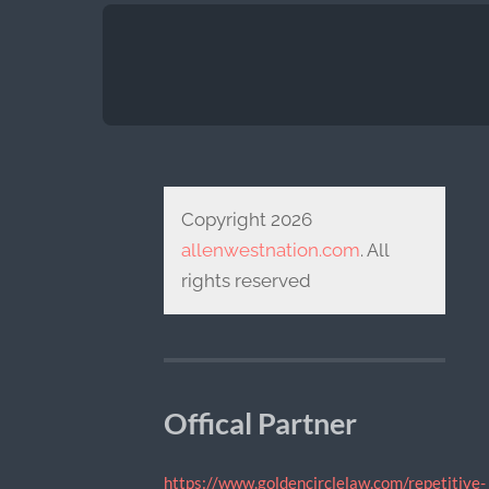
Copyright 2026
allenwestnation.com
. All
rights reserved
Offical Partner
https://www.goldencirclelaw.com/repetitive-