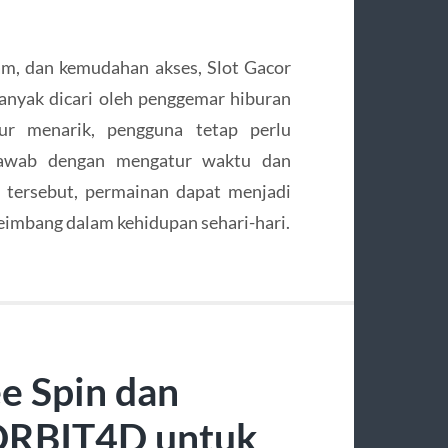
am, dan kemudahan akses, Slot Gacor
anyak dicari oleh penggemar hiburan
tur menarik, pengguna tetap perlu
jawab dengan mengatur waktu dan
 tersebut, permainan dapat menjadi
eimbang dalam kehidupan sehari-hari.
e Spin dan
 ORBIT4D untuk