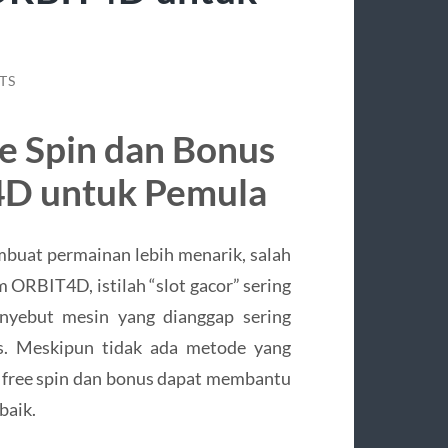
TS
e Spin dan Bonus
4D untuk Pemula
embuat permainan lebih menarik, salah
m ORBIT4D, istilah “slot gacor” sering
nyebut mesin yang dianggap sering
. Meskipun tidak ada metode yang
ree spin dan bonus dapat membantu
baik.