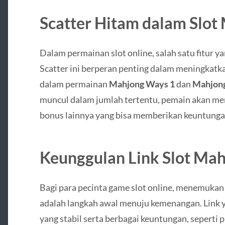
Scatter Hitam dalam Slot
Dalam permainan slot online, salah satu fitur ya
Scatter ini berperan penting dalam meningkat
dalam permainan
Mahjong Ways 1
dan
Mahjon
muncul dalam jumlah tertentu, pemain akan men
bonus lainnya yang bisa memberikan keuntunga
Keunggulan Link Slot Ma
Bagi para pecinta game slot online, menemuka
adalah langkah awal menuju kemenangan. Link 
yang stabil serta berbagai keuntungan, seperti p