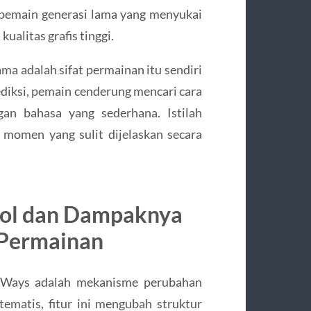
 pemain generasi lama yang menyukai
ualitas grafis tinggi.
ama adalah sifat permainan itu sendiri
rediksi, pemain cenderung mencari cara
an bahasa yang sederhana. Istilah
momen yang sulit dijelaskan secara
bol dan Dampaknya
 Permainan
g Ways adalah mekanisme perubahan
ematis, fitur ini mengubah struktur