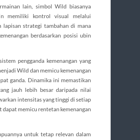
rmainan lain, simbol Wild biasanya
n memiliki kontrol visual melalui
 lapisan strategi tambahan di mana
kemenangan berdasarkan posisi ubin
an sistem pengganda kemenangan yang
 menjadi Wild dan memicu kemenangan
rlipat ganda. Dinamika ini memastikan
ang jauh lebih besar daripada nilai
rkan intensitas yang tinggi di setiap
pat dapat memicu rentetan kemenangan
mpuannya untuk tetap relevan dalam