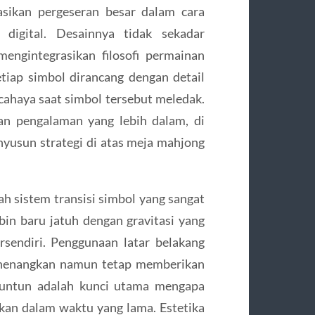
sikan pergeseran besar dalam cara
 digital. Desainnya tidak sekadar
engintegrasikan filosofi permainan
iap simbol dirancang dengan detail
 cahaya saat simbol tersebut meledak.
kan pengalaman yang lebih dalam, di
nyusun strategi di atas meja mahjong
ah sistem transisi simbol yang sangat
bin baru jatuh dengan gravitasi yang
rsendiri. Penggunaan latar belakang
enenangkan namun tetap memberikan
runtun adalah kunci utama mengapa
nkan dalam waktu yang lama. Estetika