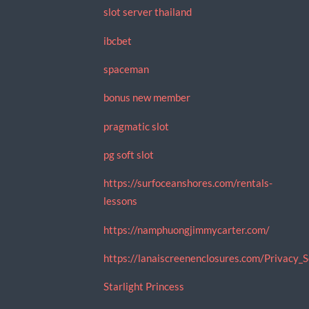
slot server thailand
ibcbet
spaceman
bonus new member
pragmatic slot
pg soft slot
https://surfoceanshores.com/rentals-
lessons
https://namphuongjimmycarter.com/
https://lanaiscreenenclosures.com/Privacy_S
Starlight Princess