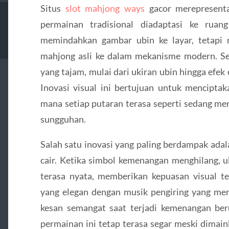
Situs
slot mahjong ways
gacor merepresenta
permainan tradisional diadaptasi ke ruang
memindahkan gambar ubin ke layar, tetapi m
mahjong asli ke dalam mekanisme modern. Set
yang tajam, mulai dari ukiran ubin hingga efek
Inovasi visual ini bertujuan untuk mencipta
mana setiap putaran terasa seperti sedang me
sungguhan.
Salah satu inovasi yang paling berdampak adal
cair. Ketika simbol kemenangan menghilang, u
terasa nyata, memberikan kepuasan visual te
yang elegan dengan musik pengiring yang m
kesan semangat saat terjadi kemenangan be
permainan ini tetap terasa segar meski dimai