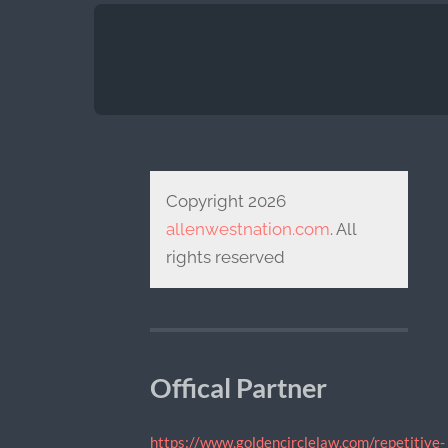
Copyright 2026
allenwestnation.com
. All
rights reserved
Offical Partner
https://www.goldencirclelaw.com/repetitive-