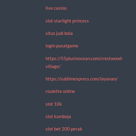
live casino
slot starlight princess
situs judi bola
login pusatgame
https://55plusinocean.com/crestwood-
village/
https://sublimexpress.com/layanan/
roulette online
slot 10k
slot kamboja
slot bet 200 perak