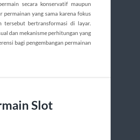
bermain secara konservatif maupun
ur permainan yang sama karena fokus
tersebut bertransformasi di layar.
isual dan mekanisme perhitungan yang
ferensi bagi pengembangan permainan
main Slot